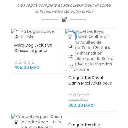
Des repas complets et savoureux pour la santé
et le bien-être de votre chien.
VENDU
-4%
Mera Dog Exclusive
Classic 15kg pour
chiens adultes
465.00
MAD
Croquettes Royal
Canin Maxi Adult pour
Chiens Adultes de
Grande Taille (26 à 44
kg) – Alimentation
919.00
MAD
Complète pour la
880.00
MAD
Santé Digestive et le
Maintien de la Forme
VENDU
Croquettes Hill’s