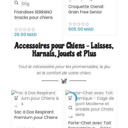
Croquette Ownat
Friandises SERRANO
Grain Free Senior
Snacks pour chiens
Chicken & Turkey 12kg
Mediterranean Natural
– Sans Céréales au
au Foie 100g
Poulet et Dinde
605.00
MAD
26.00
MAD
Accessoires pour Chiens – Laisses,
Harnais, Jouets et Plus
Tout le nécessaire pour les promenades, le jeu
et le confort de votre chien.
-14%
Sac à Dos Respirant
Premium pour Chiens
& Chats
Porte-Chat avec Toit