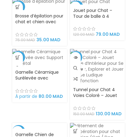
-53%
-34%
Jouet pour Chat –
Brosse d’épilation pour
Tour de balle à 4
VENDU
chat et chien avec
étages avec rotation
réservoir d’eau
à 360
79.00
MAD
120.00
MAD
35.00
MAD
75.00
MAD
-36%
-13%
VENDU
Gamelle Céramique
Surélevée avec
Support en Métal
Tunnel pour Chat 4
Voies Coloré – Jouet
À partir de
80.00
MAD
Pliable d’Intérieur pour
Se Cacher, Explorer et
Jouer – Tube Ludique
130.00
MAD
150.00
MAD
Multifonction
-53%
Gamelle Chien de