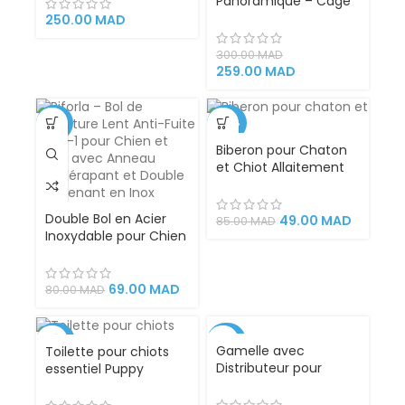
Panoramique – Cage
de Transport Moderne
250.00
MAD
et Confortable pour
Chats et Chiens
300.00
MAD
259.00
MAD
-14%
-42%
Biberon pour Chaton
et Chiot Allaitement
avec tétine pour
alimentation animaux
Double Bol en Acier
49.00
MAD
85.00
MAD
Inoxydable pour Chien
et Chat | Bol de
Nourriture Lent avec
Anneau Anti-Fuite – 2
69.00
MAD
80.00
MAD
en 1
-20%
-43%
Gamelle avec
Toilette pour chiots
Distributeur pour
essentiel Puppy
Chien et Chat 2 en 1
Trainer accessoire
d’entraînement