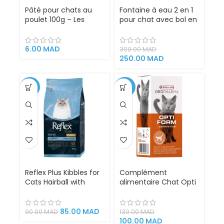
Pâté pour chats au
Fontaine à eau 2 en 1
poulet 100g – Les
pour chat avec bol en
repas Plaisir Maroc
inox – Hydratation et
repas simplifiés pour
votre félin
6.00
MAD
300.00
MAD
250.00
MAD
-6%
-23%
Reflex Plus Kibbles for
Complément
Cats Hairball with
alimentaire Chat Opti
Salmon 1,5kg
Form OROPHARMA
(100 comprimés)
85.00
MAD
90.00
MAD
130.00
MAD
100.00
MAD