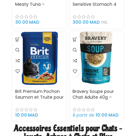
Meaty Tuna –
Sensitive Stomach 4
Friandise Tendre au
Kg Croquettes pour
Thon pour Chats –
Chats Stérilisés
50g
30.00
MAD
300.00
MAD
TTC
Brit Premium Pochon
Bravery Soupe pour
Saumon et Truite pour
Chat Adulte 40g –
Chat Adulte –
Aliment Humide
Nourriture Humide
Naturel Riche en
Complète en Sauce –
Protéines | Poulet,
10.00
MAD
À partir de
10.00
MAD
100g – Riche en
Saumon ou Sardine
Protéines Animales
Accessoires Essentiels pour Chats –