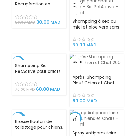
Récupération en
Plastique – Chat et
Petit Chien –
Shampoing à sec au
Protection
30.00
MAD
59.00
MAD
miel et aloe vera sans
Confortable et Sûre
rinçage pour chat et
après Opération,
chien – Bio PetActive
Blessure ou
– 200 ml
Traitement
59.00
MAD
Dermatologique –
Taille M pour Animaux
de 6 à 10 kg
-14%
VENDU
Shampoing Bio
PetActive pour chiots
è l’extrait de
Après-Shampoing
camomille 400ml
Plouf Chien et Chat
200 ml
60.00
MAD
70.00
MAD
80.00
MAD
-42%
-13%
Brosse Bouton de
toilettage pour chiens,
chats, lapins et
Spray Antiparasitaire