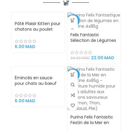
VENDU
-35%
Pâté Plaisir Kitten pour
chatons au poulet
100g – Les Repas Plaisir
Felix Fantastic
pour les chatons en
Sélection de Légumes
pleine croissance
en Gélatine pour
6.00
MAD
Chats – 4x85g |
Tendres Morceaux de
22.00
MAD
34.00
MAD
Viande avec Légumes,
Aliment Complet
Riche en Nutriments
-35%
Émincés en sauce
Essentiels
pour chats au bœuf
et dinde 100g – Plaisir
6.00
MAD
Purina Felix Fantastic
Festin de la Mer en
Gélatine 4x85g –