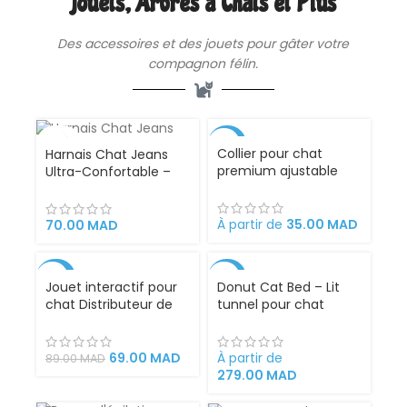
Jouets, Arbres à Chats et Plus
Des
accessoires
et des jouets pour gâter votre
compagnon félin.
VENDU
-30%
Collier pour chat
Harnais Chat Jeans
premium ajustable
Ultra-Confortable –
élégant accessoire
Harnais Réglable en
chic
Denim Respirant pour
Chats de Toutes
À partir de
35.00
MAD
70.00
MAD
Tailles, Sécurisé et
Stylé
-22%
-30%
Jouet interactif pour
Donut Cat Bed – Lit
chat Distributeur de
tunnel pour chat
friandises et
d’intérieur grande
croquettes
taille
69.00
MAD
À partir de
89.00
MAD
279.00
MAD