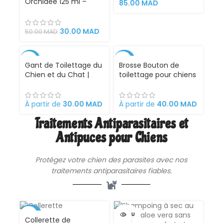
Orchidée 125 ml –
Buccale Parfaite –
85.00
MAD
Parfum Floral pour
فرشاة و معجون أسنان
Chiens
للقطط و الكلاب
30.00
MAD
50.00
MAD
-33%
-38%
Gant de Toilettage du
Brosse Bouton de
Chien et du Chat |
toilettage pour chiens
Action 4 en 1 –
et chats
Brossage, Massage,
Bain et Récupération
À partir de
30.00
MAD
À partir de
40.00
MAD
des Poils | Gant Brosse
Traitements Antiparasitaires et
Chat et Chien en
Silicone Convient à
Antipuces pour Chiens
Toutes Tailles de
Pelage.
Protégez votre chien des parasites avec nos
traitements antiparasitaires fiables.
-49%
VENDU
Collerette de