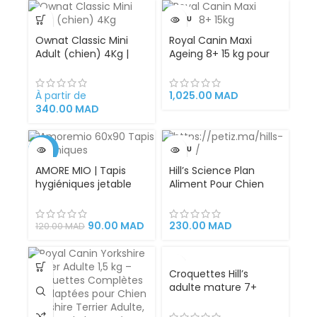
VENDU
Ownat Classic Mini
Royal Canin Maxi
Adult (chien) 4Kg |
Ageing 8+ 15 kg pour
8kg Croquettes pour
Chiens Âgés de
les chiens de petites
Grande Taille –
races et tailles
Alimentation Senior
À partir de
1,025.00
MAD
Spécialisée pour la
340.00
MAD
Santé, les
Articulations, la Vitalité
et le Maintien du Poids
-25%
VENDU
AMORE MIO | Tapis
Hill’s Science Plan
VENDU
hygiéniques jetable
Aliment Pour Chien
pour Chiens, Chats,
Adulte Sensitive
Super absorbants,
Stomach And Skin
traverses 60x90cm
(1.5kg)
90.00
MAD
230.00
MAD
120.00
MAD
apprentissage de la
propreté des chiots en
phase de toilettage
VENDU
Croquettes Hill’s
adulte mature 7+
Science Plan Aliment
Pour Chien Small and