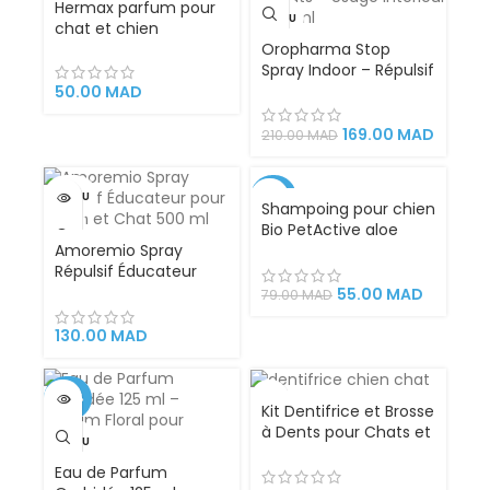
Hermax parfum pour
VENDU
chat et chien
Oropharma Stop
Spray Indoor – Répulsif
Chiens & Chats –
50.00
MAD
Usage Intérieur –
500 ml
169.00
MAD
210.00
MAD
VENDU
-30%
Shampoing pour chien
Bio PetActive aloe
Amoremio Spray
vera 400 ml
Répulsif Éducateur
pour Chien et Chat
55.00
MAD
79.00
MAD
500 ml
130.00
MAD
-40%
Kit Dentifrice et Brosse
à Dents pour Chats et
VENDU
Chiens – Ensemble
Eau de Parfum
Complet pour Hygiène