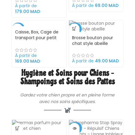
apprentissage de la
À partir de
69.00
MAD
À partir de
propreté
179.00
MAD
-32%
-35%
Caisse, Box, Cage de
transport pour petit
Brosse bouton pour
VENDU
VENDU
Chien, Chat, Porte
chat style abeille
Métallique, Clips,
Séparateur d’urine et
À partir de
Loquet de Sécurité.
À partir de
49.00
MAD
169.00
MAD
Hygiène et Soins pour Chiens –
Shampoings et Soins des Pattes
Gardez votre chien propre et en pleine forme
avec nos soins spécifiques.
-20%