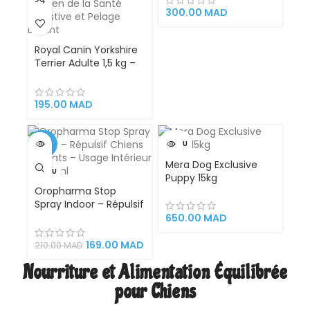
Mini Au Poulet (3kg)
300.00
MAD
hills
Royal Canin Yorkshire
Terrier Adulte 1,5 kg –
Croquettes
Complètes et
Adaptées pour Chien
195.00
MAD
Yorkshire Terrier
Adulte, Soutien de la
Santé Digestive et
-20%
VENDU
Pelage Brillant
Mera Dog Exclusive
VENDU
Puppy 15kg
Oropharma Stop
Spray Indoor – Répulsif
Chiens & Chats –
650.00
MAD
Usage Intérieur –
500 ml
169.00
MAD
210.00
MAD
Nourriture et Alimentation Équilibrée
pour Chiens