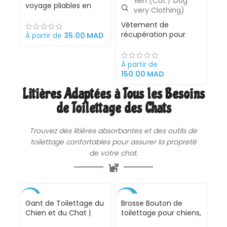
voyage pliables en
silicone pour animal
domestique
Vêtement de
récupération pour
À partir de
35.00
MAD
chat ou chien
À partir de
150.00
MAD
Litières Adaptées à Tous les Besoins
de Toilettage des Chats
Trouvez des
litières
absorbantes et des outils de
toilettage confortables pour assurer la propreté
de votre chat.
-33%
-42%
Gant de Toilettage du
Brosse Bouton de
Chien et du Chat |
toilettage pour chiens,
Action 4 en 1 –
chats, lapins et