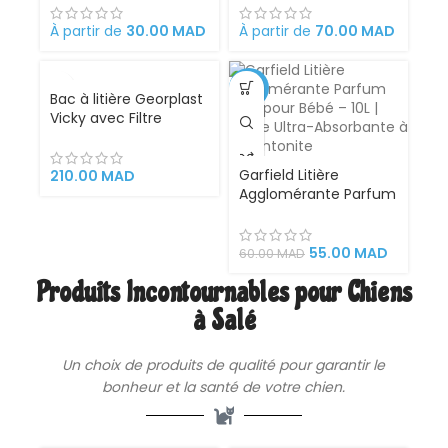
Brossage, Massage,
chevaux, 18 x 12 x 7 cm
Bain et Récupération
rétractable, facile à
À partir de
30.00
MAD
À partir de
70.00
MAD
des Poils | Gant Brosse
nettoyer,
Chat et Chien en
ergonomique en acier
Silicone Convient à
inoxydable. Peigne
VENDU
-8%
Bac à litière Georplast
Toutes Tailles de
outil professionnel de
Vicky avec Filtre
Pelage.
toilettag
Garfield Litière
210.00
MAD
Agglomérante Parfum
Talc pour Bébé – 10L |
Litière Ultra-
Absorbante à la
55.00
MAD
60.00
MAD
Bentonite
Produits Incontournables pour Chiens
à Salé
Un choix de produits de qualité pour garantir le
bonheur et la santé de votre
chien
.