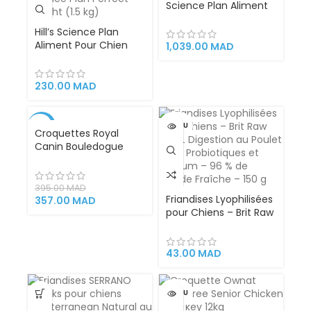
Science Plan Aliment
Pour Chien Adulte De
Hill’s Science Plan
Taille Medium Et
Aliment Pour Chien
Grande Sensitive
1,039.00
MAD
Adulte Perfect Weight
Stomach and Skin Au
– Petite Race (1.5kg)
Poulet (14kg)Hills
230.00
MAD
-10%
VENDU
Croquettes Royal
Canin Bouledogue
VENDU
Français pour Chien
Adulte 3 Kg
395.00
MAD
Friandises Lyophilisées
357.00
MAD
pour Chiens – Brit Raw
Treat Digestion au
Poulet avec
Probiotiques et
43.00
MAD
Psyllium – 96 % de
Viande Fraîche – 150 g
VENDU