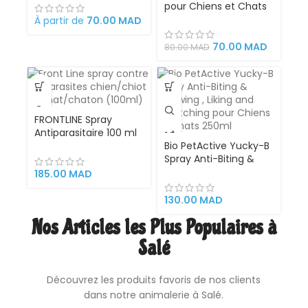
chevaux, 18 x 12 x 7 cm
pour Chiens et Chats
rétractable, facile à
– 200 ml
À partir de
70.00
MAD
nettoyer,
ergonomique en acier
70.00
MAD
80.00
MAD
inoxydable. Peigne
outil professionnel de
toilettag
FRONTLINE Spray
Antiparasitaire 100 ml
– Pour Chiens, Chats,
Bio PetActive Yucky-B
Chiots et Chatons |
Spray Anti-Biting &
Élimine Puces et
Chewing , Liking and
185.00
MAD
Tiques Rapidement
Scratching pour
Chiens et Chats
130.00
MAD
250ml – Veterinary
Nos Articles les Plus Populaires à
Formulated
Salé
Découvrez les produits favoris de nos clients
dans notre animalerie à Salé.