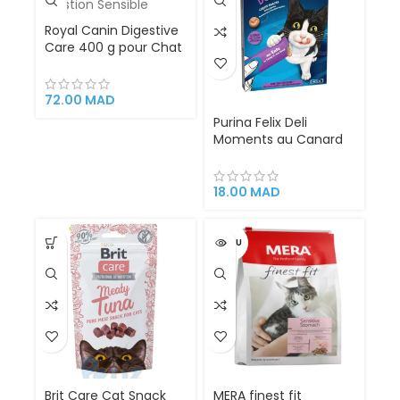
Royal Canin Digestive
Care 400 g pour Chat
Adulte | Croquettes
pour Digestion
Sensible
72.00
MAD
Purina Felix Deli
Moments au Canard
(4 x 10g)
18.00
MAD
VENDU
Brit Care Cat Snack
MERA finest fit