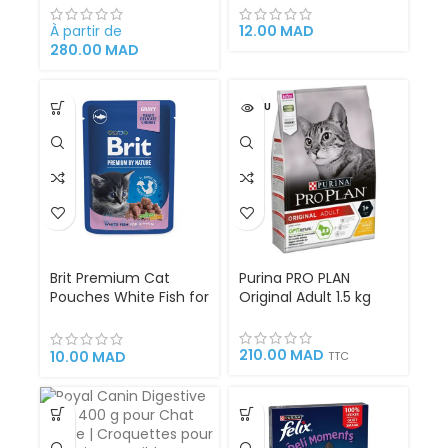
Poulet 1.5 kg | 3 kg
85 g | Sans Céréales,
Santé Urinaire
Enrichi en Argousier et
À partir de
12.00
MAD
Contrôle Maintien du
Capucine | Super
280.00
MAD
Poids et Vitalité Hills
Premium
VENDU
Brit Premium Cat
Purina PRO PLAN
Pouches White Fish for
Original Adult 1.5 kg
Kitten 100 g
210.00
MAD
10.00
MAD
TTC