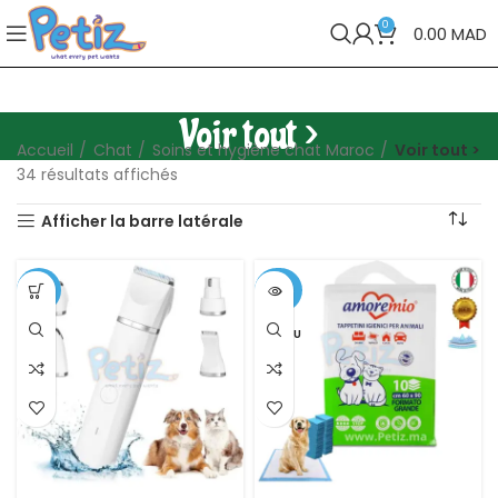
0
0.00
MAD
Voir tout >
Accueil
Chat
Soins et hygiène chat Maroc
Voir tout >
34 résultats affichés
Afficher la barre latérale
-10%
-25%
VENDU