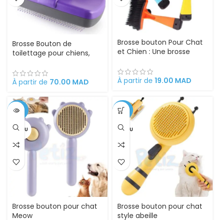
Brosse bouton Pour Chat
Brosse Bouton de
et Chien : Une brosse
toilettage pour chiens,
simpliste pour un
chats, lapins et chevaux,
toilettage réussi
18 x 12 x 7 cm rétractable,
À partir de
19.00
MAD
facile à nettoyer,
À partir de
70.00
MAD
ergonomique en acier
inoxydable. Peigne outil
professionnel de toilettag
-50%
-35%
VENDU
VENDU
Brosse bouton pour chat
Brosse bouton pour chat
Meow
style abeille