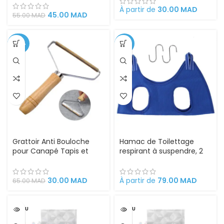
et Lapins – Lames en
Récupération des Poils |
À partir de
30.00
MAD
Acier Inoxydable, Poignée
45.00
MAD
55.00
MAD
Gant Brosse Chat et
Antidérapante, Coupe
Chien en Silicone
Progressive Sans Douleur
Convient à Toutes Tailles
-54%
-21%
de Pelage.
Grattoir Anti Bouloche
Hamac de Toilettage
pour Canapé Tapis et
respirant à suspendre, 2
Vêtements
en 1 pour Chats et Petits
Chiens – Coupe Griffes et
Toilettage avec 2
30.00
MAD
À partir de
79.00
MAD
65.00
MAD
Crochets.
VENDU
VENDU