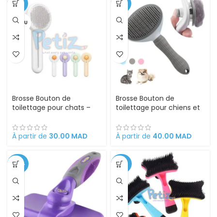
-50%
-38%
VENDU
Brosse Bouton de
Brosse Bouton de
toilettage pour chats –
toilettage pour chiens et
chiens en forme de jaune
chats
d’œuf
À partir de
30.00
MAD
À partir de
40.00
MAD
-42%
-62%