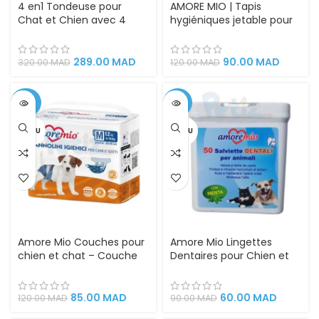
4 en1 Tondeuse pour
AMORE MIO | Tapis
Chat et Chien avec 4
hygiéniques jetable pour
Têtes
Chiens, Chats, Super
absorbants, traverses
60x90cm apprentissage
289.00
MAD
90.00
MAD
320.00
MAD
120.00
MAD
de la propreté des chiots
en phase de toilettage
-29%
-33%
VENDU
VENDU
Amore Mio Couches pour
Amore Mio Lingettes
chien et chat – Couche
Dentaires pour Chien et
hygiéniques, Taille M
Chat – Nettoyage
Efficace Contre Plaque,
Tartre et Mauvaise
85.00
MAD
60.00
MAD
120.00
MAD
90.00
MAD
Haleine