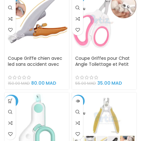
VENDU
Coupe Griffe chien avec
Coupe Griffes pour Chat
led sans accident avec
Angle Toilettage et Petit
loupe X5, idéal pour
Chien
couper les griffes des
chats et des chiens
80.00
MAD
35.00
MAD
150.00
MAD
55.00
MAD
-34%
-31%
VENDU