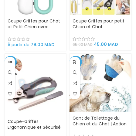
Coupe Griffes pour Chat
Coupe Griffes pour petit
et Petit Chien avec
Chien et Chat
lumière LED
45.00
MAD
À partir de
79.00
MAD
65.00
MAD
-18%
-33%
VENDU
Gant de Toilettage du
Coupe-Griffes
Chien et du Chat | Action
Ergonomique et Sécurisé
4 en 1 – Brossage,
pour Chats, Petits Chiens
Massage, Bain et