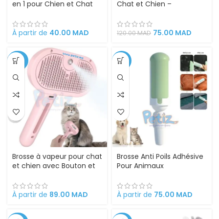
en 1 pour Chien et Chat
Chat et Chien –
éliminer les poils morts
Toilettage 3 en 1 avec
soin du pelage
Pulvérisation, Lumière UV
et Extraction Facile des
À partir de
40.00
MAD
75.00
MAD
120.00
MAD
Poils
-26%
-17%
Brosse à vapeur pour chat
Brosse Anti Poils Adhésive
et chien avec Bouton et
Pour Animaux
laser Bleu
Domestiques
À partir de
89.00
MAD
À partir de
75.00
MAD