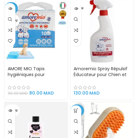
-27%
VENDU
VENDU
AMORE MIO Tapis
Amoremio Spray Répulsif
hygiéniques pour
Éducateur pour Chien et
Toilettage et
Chat 500 ml
Apprentissage Propreté
des Chiots Chiens et
80.00
MAD
130.00
MAD
110.00
MAD
Chats jetable Super
Absorbant
VENDU
-46%