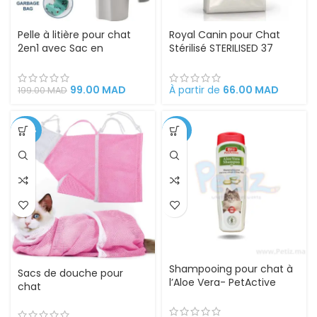
Pelle à litière pour chat
Royal Canin pour Chat
2en1 avec Sac en
Stérilisé STERILISED 37
plastique
santé urinaire castré
99.00
MAD
À partir de
66.00
MAD
199.00
MAD
-54%
-30%
Shampooing pour chat à
Sacs de douche pour
l’Aloe Vera- PetActive
chat