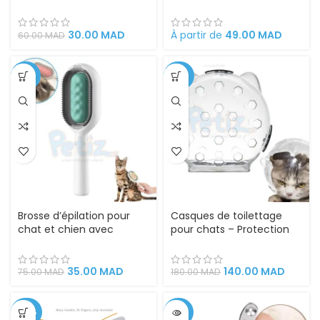
30.00
MAD
À partir de
49.00
MAD
60.00
MAD
-53%
-22%
Brosse d’épilation pour
Casques de toilettage
chat et chien avec
pour chats – Protection
réservoir d’eau
sécurisée et confort
optimal pour le toilettage
des chats à domicile et
35.00
MAD
140.00
MAD
75.00
MAD
180.00
MAD
en salon
-47%
-36%