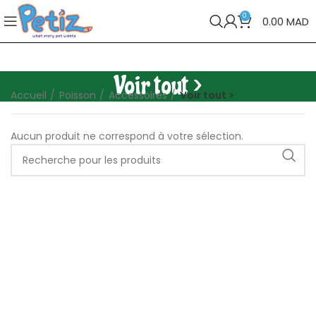
0
0.00
MAD
Voir tout >
Accueil
Poisson
Accessoires
Voir tout >
Aucun produit ne correspond à votre sélection.