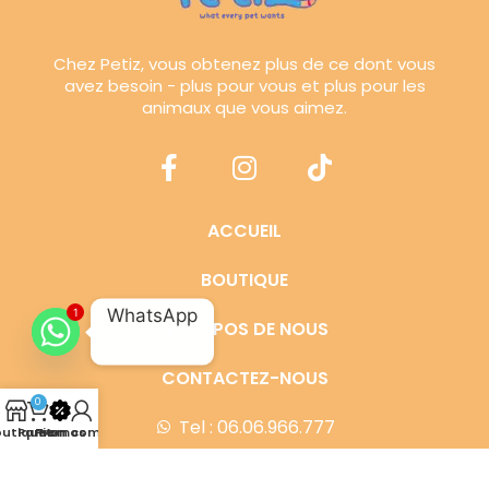
Chez Petiz, vous obtenez plus de ce dont vous
avez besoin - plus pour vous et plus pour les
animaux que vous aimez.
ACCUEIL
BOUTIQUE
WhatsApp
1
À PROPOS DE NOUS
CONTACTEZ-NOUS
0
Tel : 06.06.966.777
outique
Panier
Promos
Mon compte
Email: info@petiz.ma