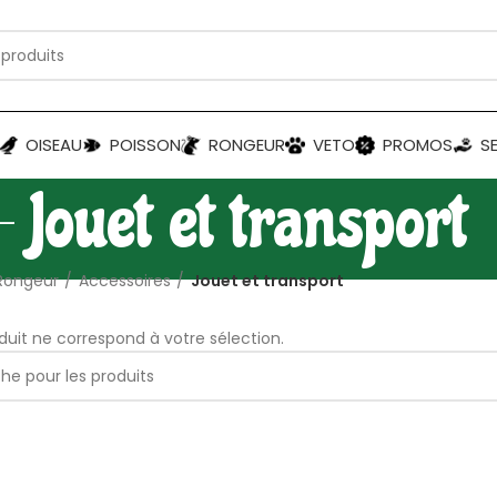
OISEAU
POISSON
RONGEUR
VETO
PROMOS
S
Jouet et transport
Rongeur
Accessoires
Jouet et transport
uit ne correspond à votre sélection.