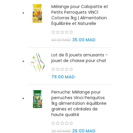
Mélange pour Calopsitte et
Petits Perroquets VINCI
Cotorras 1kg | Alimentation
Équilibrée et Naturelle
35.00
MAD
40.00
MAD
Lot de 6 jouets amusants -
jouet de chasse pour chat
79.00
MAD
Perruche: Mélange pour
perruches Vinci Periquitos
1kg alimentation équilibrée
graines et céréales de
haute qualité
26.00
MAD
30.00
MAD