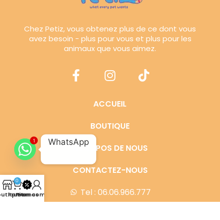
Chez Petiz, vous obtenez plus de ce dont vous
avez besoin - plus pour vous et plus pour les
animaux que vous aimez.
ACCUEIL
BOUTIQUE
WhatsApp
1
À PROPOS DE NOUS
CONTACTEZ-NOUS
0
Tel : 06.06.966.777
outique
Panier
Promos
Mon compte
Email: info@petiz.ma