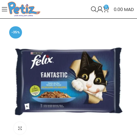
0
0.00
MAD
-35%
Cliquez pour agrandir