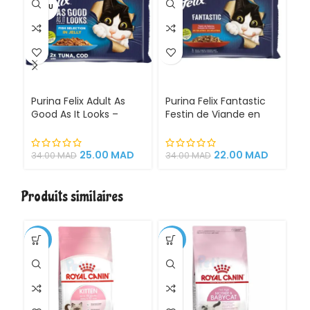
VENDU
VE
Purina Felix Adult As
Purina Felix Fantastic
Pu
Good As It Looks –
Festin de Viande en
Sé
Sélection de Poissons
Gelée 4x85g –
en
(4x85g) | Repas en
Nourriture humide pour
No
Gelée Délicieux pour
chats adultes aux
ch
25.00
MAD
22.00
MAD
34.00
MAD
34.00
MAD
3
Chats Adultes
morceaux tendres et
sa
juteux, 100 % complète
m
et équilibrée
g
Produits similaires
-1%
-11%