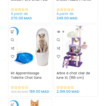
Problèmes Urinaires
pour Chiens intérieur
Cystite régime
et extérieur
médicalisé
À partir de
À partir de
270.00
MAD
249.00
MAD
-34%
VENDU
kit Apprentissage
Arbre à chat clair de
Toilette Chat Sans
lune XL (165 cm)
Litière 100% éfficace
espace de jeu pour
chat griffoirs
199.00
MAD
2,199.00
MAD
300.00
MAD
-25%