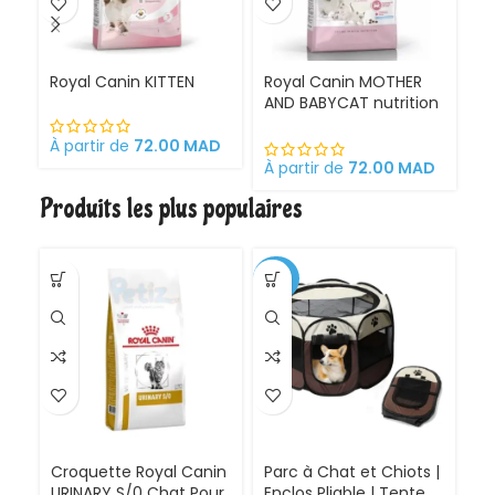
Royal Canin KITTEN
Royal Canin MOTHER
Ro
AND BABYCAT nutrition
St
optimale pour la mère
sa
et ses chatons
À partir de
72.00
MAD
Croquettes pour
À partir de
72.00
MAD
À 
chattes
Produits les plus populaires
gestantes/allaitantes
et chatons
-30%
Croquette Royal Canin
Parc à Chat et Chiots |
URINARY S/0 Chat Pour
Enclos Pliable | Tente