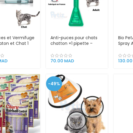
ces et Vermifuge
Anti-puces pour chats
Bio Pe
aton et Chat 1
chatton ×1 pipette –
Spray A
Fabriqué en France
Chewing
Scratc
et Cha
MAD
70.00
MAD
130.0
Veteri
-49%