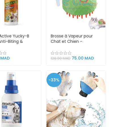
tActive Yucky-B
Brosse à Vapeur pour
nti-Biting &
Chat et Chien –
 , Liking and
Toilettage 3 en 1 avec
hing pour Chiens
Pulvérisation, Lumière UV
ts 250ml –
et Extraction Facile des
0
MAD
75.00
MAD
120.00
MAD
nary Formulated
Poils
-33%