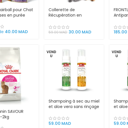
irball pour Chat
Collerette de
FRONTL
ises en purée
Récupération en
Antipar
Plastique – Chat et Petit
Pour Ch
Chien – Protection
Chiots
Confortable et Sûre
Élimine
 de
40.00
MAD
30.00
MAD
185.00
59.00
MAD
après Opération, Blessure
Rapid
ou Traitement
Dermatologique – Taille
VEND
VEND
M pour Animaux de 6 à 10
U
U
kg
Shampoing à sec au miel
Shampo
et aloe vera sans rinçage
et aloe
anin SAVOUR
pour chat et chien – Bio
pour ch
 -2kg
PetActive – 200 ml
PetAct
Copier
59.00
MAD
59.00