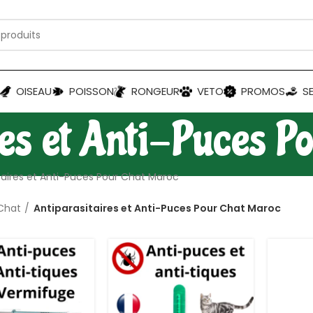
OISEAU
POISSON
RONGEUR
VETO
PROMOS
S
res et Anti-Puces P
taires et Anti-Puces Pour Chat Maroc
Chat
Antiparasitaires et Anti-Puces Pour Chat Maroc