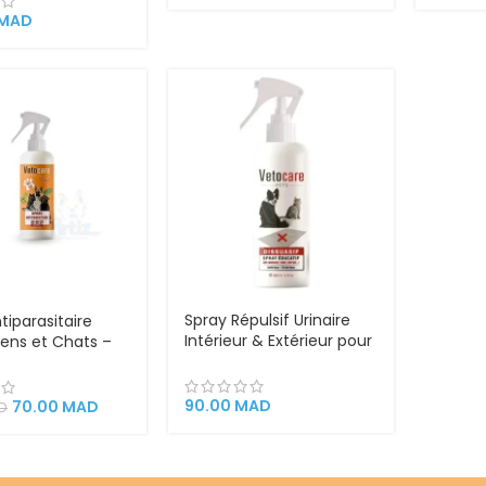
MAD
Spray Répulsif Urinaire
tiparasitaire
Intérieur & Extérieur pour
ens et Chats –
Chat et Chien VetoCare
200ml
90.00
MAD
70.00
MAD
D