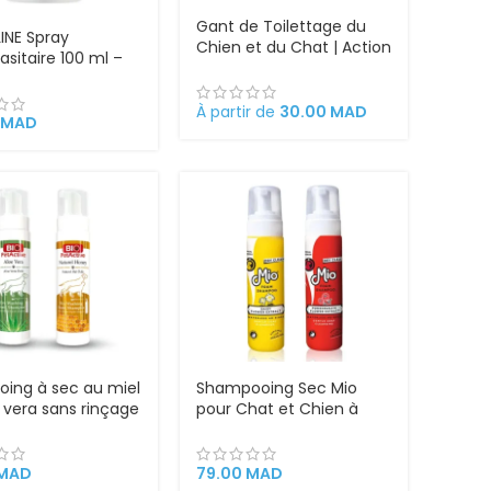
Gant de Toilettage du
INE Spray
Chien et du Chat | Action
asitaire 100 ml –
4 en 1 – Brossage,
iens, Chats,
Massage, Bain et
 et Chatons |
Récupération des Poils |
À partir de
30.00
MAD
 Puces et Tiques
MAD
Gant Brosse Chat et
ement
Chien en Silicone
Convient à Toutes Tailles
de Pelage.
ing à sec au miel
Shampooing Sec Mio
 vera sans rinçage
pour Chat et Chien à
at et chien – Bio
l’Huile d’Argan
ive – 200 ml –
MAD
79.00
MAD