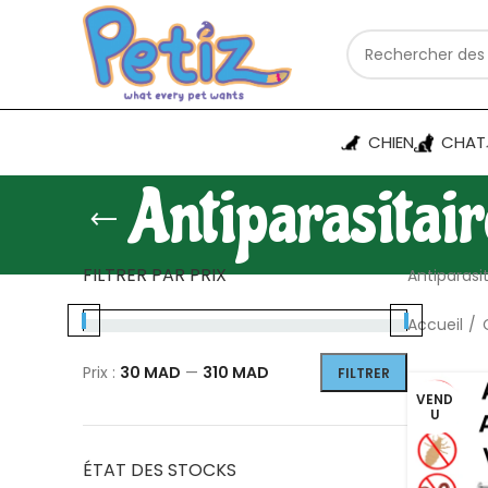
CHIEN
CHAT
Antiparasitai
FILTRER PAR PRIX
Antiparasi
Accueil
Prix :
30 MAD
—
310 MAD
FILTRER
VEND
U
ÉTAT DES STOCKS