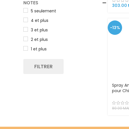
NOTES
303.00
5 seulement
4 et plus
-13%
3 et plus
2 et plus
1 et plus
FILTRER
Spray An
pour Chi
200 ml
80.00
MA