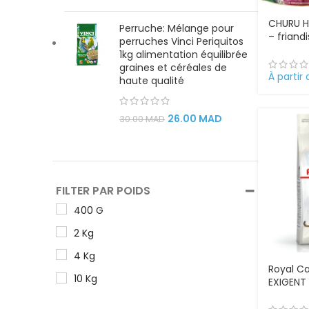
CHURU Ha
Perruche: Mélange pour
– friand
perruches Vinci Periquitos
1kg alimentation équilibrée
graines et céréales de
À partir
haute qualité
26.00
MAD
30.00
MAD
FILTER PAR POIDS
400 G
2 Kg
4 Kg
Royal C
10 Kg
EXIGENT