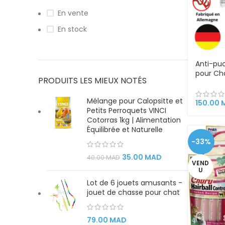
En vente
En stock
Anti-pu
pour Ch
PRODUITS LES MIEUX NOTÉS
pipette
Mélange pour Calopsitte et
150.00
Petits Perroquets VINCI
Cotorras 1kg | Alimentation
Équilibrée et Naturelle
-33%
35.00
MAD
40.00
MAD
VEND
U
Lot de 6 jouets amusants -
jouet de chasse pour chat
79.00
MAD