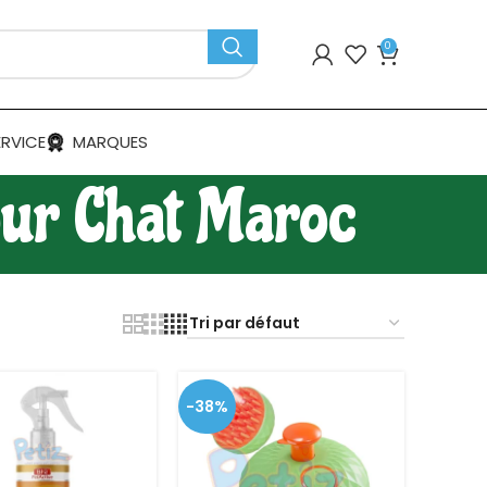
0
ERVICE
MARQUES
our Chat Maroc
-38%