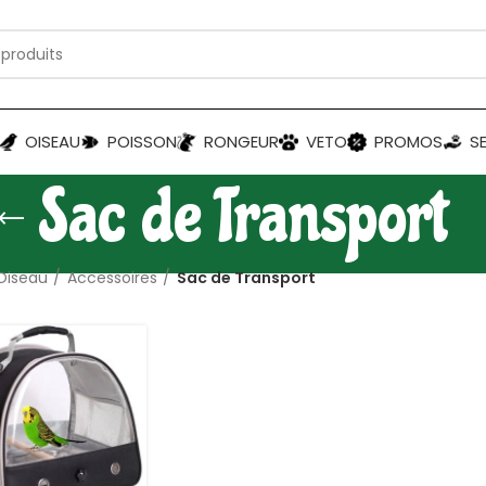
OISEAU
POISSON
RONGEUR
VETO
PROMOS
S
Sac de Transport
Oiseau
Accessoires
Sac de Transport