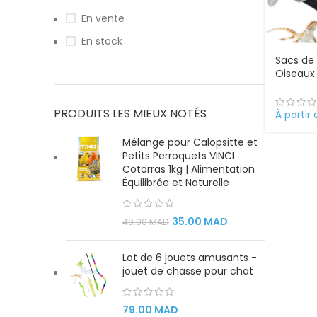
En vente
En stock
Sacs de
Oiseaux
PRODUITS LES MIEUX NOTÉS
À partir
Mélange pour Calopsitte et
Petits Perroquets VINCI
Cotorras 1kg | Alimentation
Équilibrée et Naturelle
35.00
MAD
40.00
MAD
Lot de 6 jouets amusants -
jouet de chasse pour chat
79.00
MAD