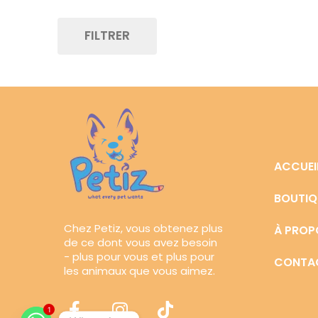
FILTRER
ACCUEI
BOUTIQ
Chez Petiz, vous obtenez plus
À PROP
de ce dont vous avez besoin
- plus pour vous et plus pour
CONTA
les animaux que vous aimez.
1