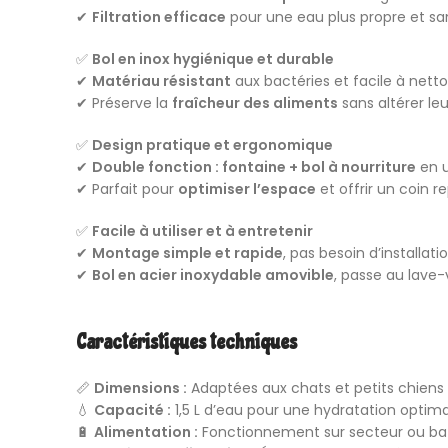
✔
Filtration efficace
pour une eau plus propre et sa
✅
Bol en inox hygiénique et durable
✔
Matériau résistant
aux bactéries et facile à netto
✔ Préserve la
fraîcheur des aliments
sans altérer leu
✅
Design pratique et ergonomique
✔
Double fonction : fontaine + bol à nourriture
en u
✔ Parfait pour
optimiser l’espace
et offrir un coin 
✅
Facile à utiliser et à entretenir
✔
Montage simple et rapide
, pas besoin d’installat
✔
Bol en acier inoxydable amovible
, passe au lave-
Caractéristiques techniques
📏
Dimensions :
Adaptées aux chats et petits chiens
💧
Capacité :
1,5 L d’eau pour une hydratation optim
🔋
Alimentation :
Fonctionnement sur secteur ou bat