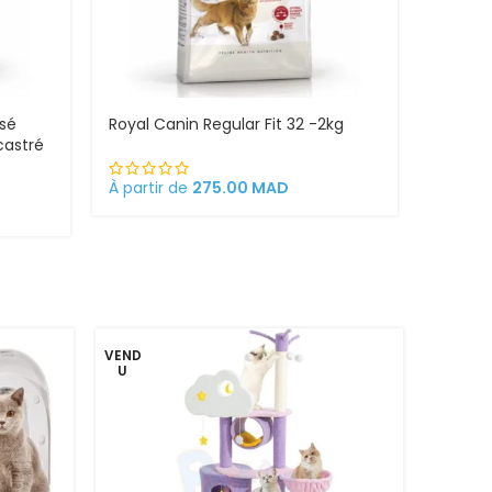
isé
Royal Canin Regular Fit 32 -2kg
Royal 
castré
À partir de
275.00
MAD
303.0
VEND
U