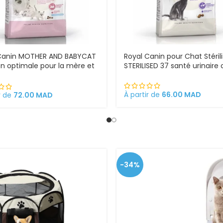
Canin MOTHER AND BABYCAT
Royal Canin pour Chat Stéril
ion optimale pour la mère et
STERILISED 37 santé urinaire 
atons Croquettes pour
s gestantes/allaitantes et
ns
À partir de
66.00
MAD
r de
72.00
MAD
-34%