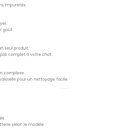
ns impuretés.
yer.
r goût.
n seul produit.
repas complet à votre chat.
ion complexe.
vaisselle pour un nettoyage facile.
ale
terie selon le modèle