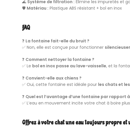
🌊
Système de filtration :
Élimine les impuretés et ga
🛡
Matériau :
Plastique ABS résistant + bol en inox
FAQ
❓
La fontaine fait-elle du bruit ?
✅ Non, elle est conçue pour fonctionner
silencieus
❓
Comment nettoyer la fontaine ?
✅ Le
bol en inox passe au lave-vaisselle
, et la fon
❓
Convient-elle aux chiens ?
✅ Oui, cette fontaine est idéale pour
les chats et le
❓
Quel est l’avantage d’une fontaine par rapport à
✅ L’eau en mouvement incite votre chat à boire plus
Offrez à votre chat une eau toujours propre et 