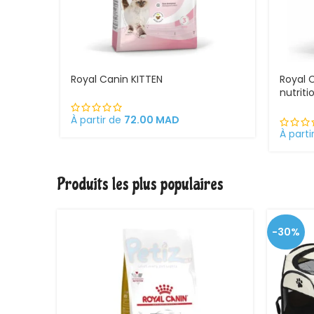
Royal Canin KITTEN
Royal 
nutrit
ses ch
chatte
À partir de
72.00
MAD
chato
À parti
Produits les plus populaires
-30%