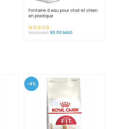
Fontaine à eau pour chat et chien
Fontain
en plastique
pour C
Mouvem
Recharg
Capacit
99.00
MAD
199.00
MAD
300.00
-4%