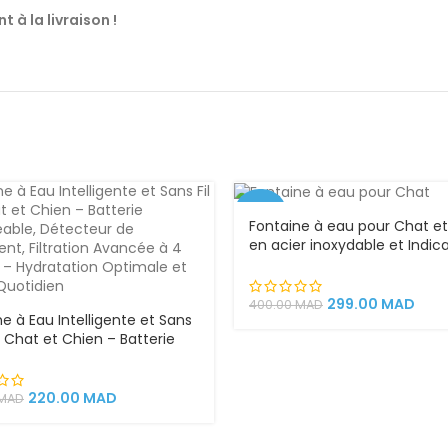
à la livraison !
-25%
Fontaine à eau pour Chat e
en acier inoxydable et Indic
VEND
Led distributeur abreuvoir so
U
hydratation chat
299.00
MAD
400.00
MAD
e à Eau Intelligente et Sans
r Chat et Chien – Batterie
geable, Détecteur de
ent, Filtration Avancée à 4
s – Hydratation Optimale
220.00
MAD
MAD
fort Quotidien