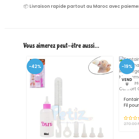
📦
Livraison rapide partout au Maroc avec paiement 
Vous aimerez peut-être aussi…
-42%
-19%
VEND
U
Fontain
Fil pou
Rechar
Mouvem
Couche
270.00
et Con