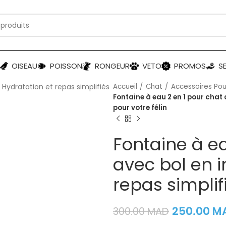
OISEAU
POISSON
RONGEUR
VETO
PROMOS
S
Accueil
Chat
Accessoires Pou
Fontaine à eau 2 en 1 pour chat 
pour votre félin
Fontaine à ea
avec bol en i
repas simplif
250.00
M
300.00
MAD