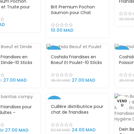
emium Pochon
Friand
et Truite pour
Brit Premium Pochon
Chat e
lte – Nourriture
Saumon pour Chat
Referm
Complète en
Stérilisé 100g – Nourriture
20.00
M
100g – Riche en
humide complète en
AD
es Animales
sauce, avec morceaux
10.00
MAD
de saumon (9,3%),
adaptée aux chats
stérilisés
-23%
-23%
Friandises en
Coshida Friandises en
Coshid
 Dinde-10 Sticks
Boeuf Et Poulet-10 Sticks
Poisson
our chats snacks
Cigars pour chats snacks
pour c
ds collation
gourmands collation
gourma
use
savoureuse
savour
27.00
MAD
27.00
MAD
D
35.00
MAD
35.00
M
VEND
-52%
U
Cuillère distributrice pour
Friandises pour
chat de friandises
dultes –
humides
ts Gourmands à
lle et au Saumon
Dein Be
ks
24.00
MAD
 de
27.00
MAD
50.00
MAD