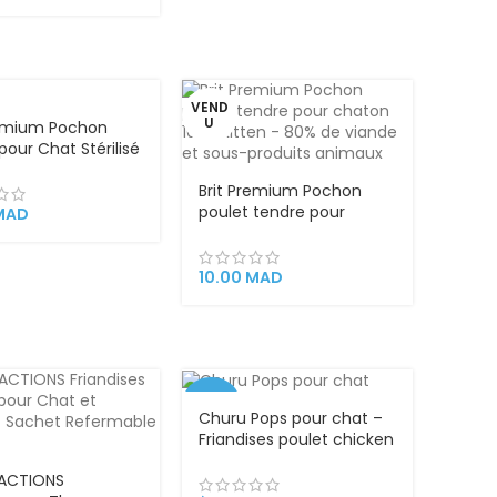
VEND
U
remium Pochon
pour Chat Stérilisé
 Aliment Humide
t au Poulet
Brit Premium Pochon
poulet tendre pour
MAD
chaton 100g Kitten – 80%
de viande et sous-
produits animaux
10.00
MAD
-33%
Churu Pops pour chat –
Friandises poulet chicken
VEND
humides et moelleuses
U
ACTIONS
en gelée cat treats