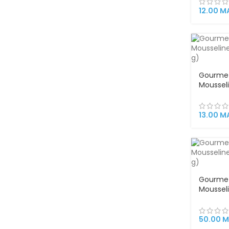
Chat Ad
12.00
M
Gourmet
Moussel
(85 g)
13.00
M
Gourmet
Mousseli
x 57 g)
50.00
M