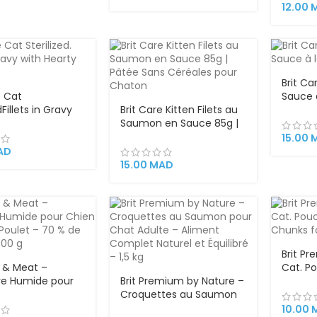
Adulte
12.00
Brit Ca
e Cat
Sauce 
dFillets in Gravy
Brit Care Kitten Filets au
85 g –
rty Duck 85 g
Saumon en Sauce 85g |
Chato
Pâtée Sans Céréales
15.00
pour Chaton
AD
15.00
MAD
Brit P
é & Meat –
Cat. P
ure Humide pour
Brit Premium by Nature –
Chunks 
Dinde & Poulet –
Croquettes au Saumon
 Viande – 400 g
pour Chat Adulte –
10.00