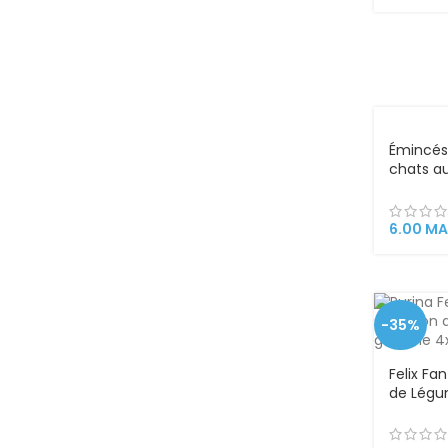
Émincés
chats a
100g – Pl
6.00
MA
-35%
Felix Fa
de Légu
pour Cha
Tendres