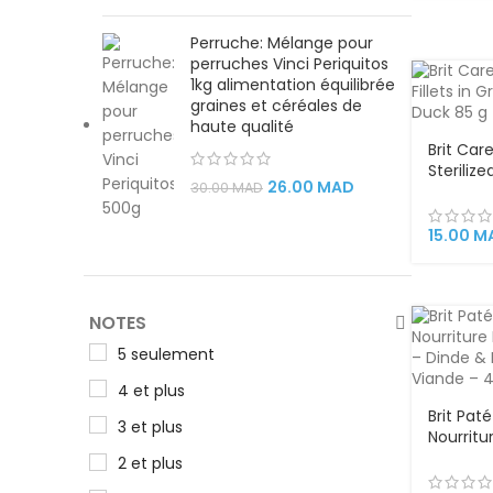
Perruche: Mélange pour
perruches Vinci Periquitos
1kg alimentation équilibrée
graines et céréales de
haute qualité
Brit Car
Sterilize
26.00
MAD
30.00
MAD
with Hea
15.00
M
NOTES
5 seulement
4 et plus
Brit Pat
3 et plus
Nourrit
Chien – 
2 et plus
70 % de