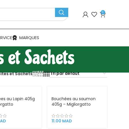
0
ERVICE
MARQUES
s et Sachets
îtes et Sachets
VEND
U
es au Lapin 405g
Bouchées au saumon
orgatto
405g – Migliorgatto
AD
11.00
MAD