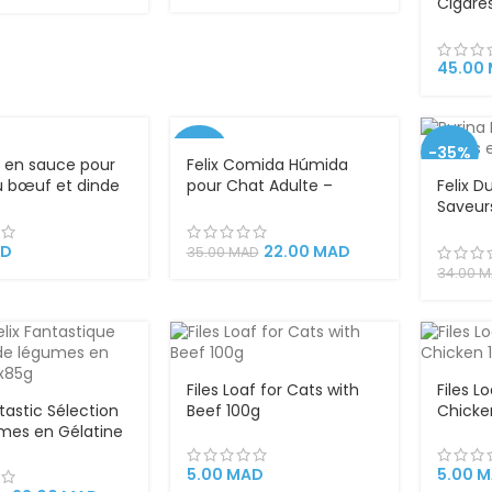
Cigare
Goûts 
et Sain
Moelle
45.00
Dentair
-37%
-35%
 en sauce pour
Felix Comida Húmida
u bœuf et dinde
pour Chat Adulte –
Felix D
VEND
aisir
Deliciously Sliced
Saveur
U
Sélection de Poissons –
Chats 
4x85g
Saveur
D
22.00
MAD
35.00
MAD
Alimen
34.00
M
Gelée,
6 et N
Essenti
Files Loaf for Cats with
Files L
ntastic Sélection
Beef 100g
Chicke
mes en Gélatine
ts – 4x85g |
 Morceaux de
5.00
MAD
5.00
M