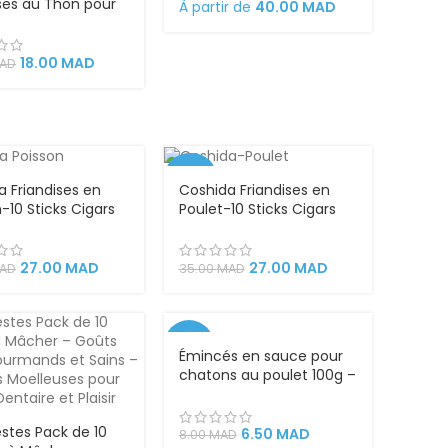
ises au Thon pour
À partir de
40.00
MAD
t Chaton – Sachet
able 60g
18.00
MAD
AD
-23%
a Friandises en
Coshida Friandises en
-10 Sticks Cigars
Poulet-10 Sticks Cigars
hats snacks
pour chats snacks
nds collation
gourmands collation
euse
savoureuse
27.00
MAD
27.00
MAD
AD
35.00
MAD
-19%
Émincés en sauce pour
chatons au poulet 100g –
Plaisir
stes Pack de 10
6.50
MAD
8.00
MAD