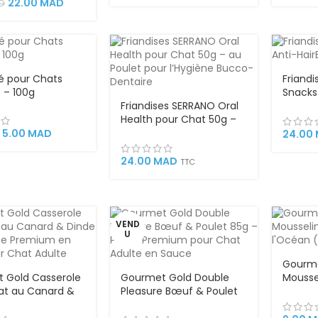
avec Légumes,
22.00
MAD
D
 Complet Riche
ments Essentiels
té pour Chats
Friand
s – 100g
Snacks 
Friandises SERRANO Oral
Chat 5
Health pour Chat 50g –
pour Ré
au Poulet pour l’Hygiène
de Poil
5.00
MAD
24.00
Bucco-Dentaire
24.00
MAD
TTC
VEND
U
Gourme
 Gold Casserole
Gourmet Gold Double
Mousse
at au Canard &
Pleasure Bœuf & Poulet
de l’O
5g – Pâtée
85g – Pâtée Premium
 en Sauce pour
pour Chat Adulte en