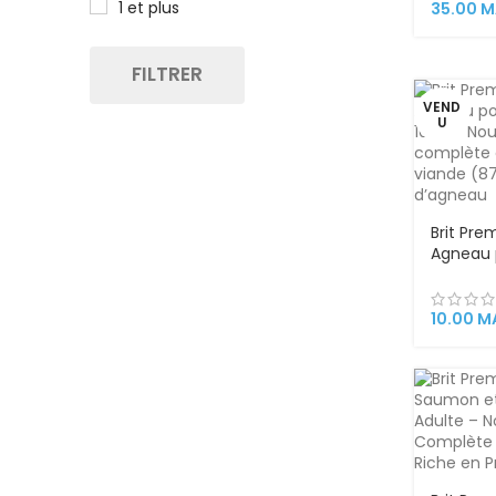
1 et plus
35.00
M
FILTRER
VEND
U
Brit Pr
Agneau 
Stérilisé
humide 
sauce, r
10.00
M
(87%) a
d’agnea