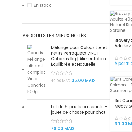
En stock
PRODUITS LES MIEUX NOTÉS
Bravery
Adulte 
Mélange pour Calopsitte et
Humide 
Petits Perroquets VINCI
Protéines
Cotorras 1kg | Alimentation
Saumon 
À partir
Équilibrée et Naturelle
35.00
MAD
40.00
MAD
Brit Car
Meaty S
Lot de 6 jouets amusants -
Friandis
jouet de chasse pour chat
Saumon 
50g
30.00
M
79.00
MAD