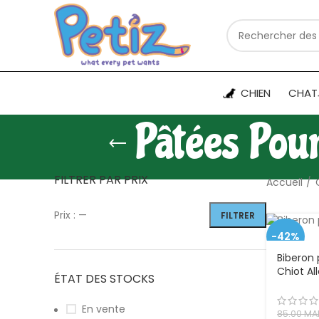
CHIEN
CHAT
Pâtées Pour
FILTRER PAR PRIX
Accueil
Prix :
—
FILTRER
-42%
Biberon
Chiot Al
ÉTAT DES STOCKS
tétine p
animau
En vente
85.00
MA