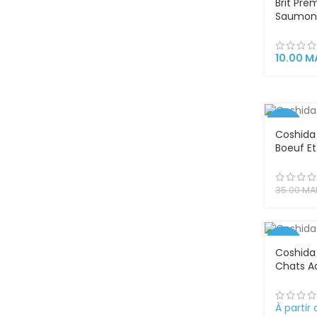
Brit Pr
Saumon 
Chat Adu
Humide 
Sauce – 
10.00
M
Protéin
-23%
Coshida 
Boeuf Et
Cigars p
gourman
savoure
35.00
MA
-23%
Coshida 
Chats A
Bâtonne
la Volai
– 10 Stic
À partir