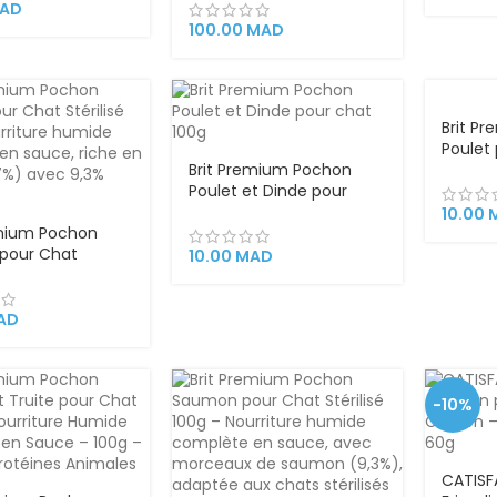
Aliment Complet Naturel
AD
et Équilibré – 1,5 kg
100.00
MAD
Brit P
Poulet 
Brit Premium Pochon
100g –
Poulet et Dinde pour
Comple
Chat 100g – Nourriture
10.00
emium Pochon
humide riche en viande
pour Chat
(78%), texture tendre en
10.00
MAD
 100g – Nourriture
sauce, sans colorants ni
complète en
conservateurs, pour
iche en viande
chats adultes
AD
vec 9,3%
u
-10%
CATISF