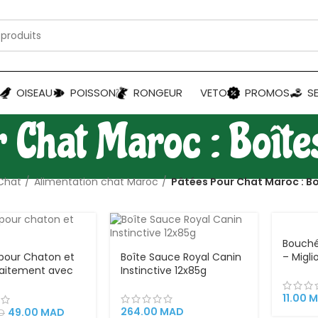
OISEAU
POISSON
RONGEUR
VETO
PROMOS
S
 Chat Maroc : Boîte
Chat
Alimentation chat Maroc
Pâtées Pour Chat Maroc : Bo
VEND
U
Bouché
 pour Chaton et
Boîte Sauce Royal Canin
– Migli
laitement avec
Instinctive 12x85g
our alimentation
x
11.00
M
264.00
MAD
49.00
MAD
D