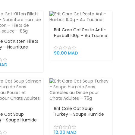
Brit Care Cat Paste Anti-
Hairball 100g – Au Taurine
re Cat Kitten Fillets
y – Nourriture
 pour chaton –
90.00
MAD
de poulet en sauce
MAD
Brit Care Cat Soup
are Cat Soup
Turkey – Soupe Humide
 – Soupe Humide
Sans Céréales au Dinde
éréales au Poulet
pour Chats Adultes – 75g
mon pour Chats
12.00
MAD