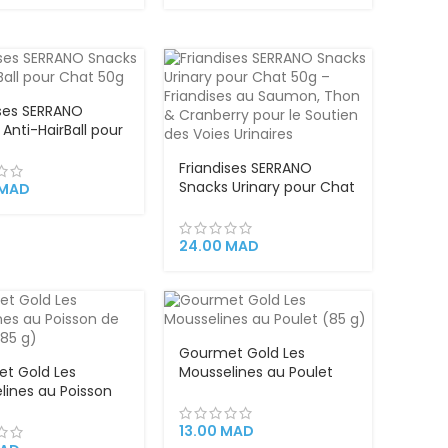
ises SERRANO
Anti-HairBall pour
0g – au Poulet
duire les Boules
Friandises SERRANO
s
Snacks Urinary pour Chat
MAD
50g – Friandises au
Saumon, Thon &
Cranberry pour le
24.00
MAD
Soutien des Voies
Urinaires
Gourmet Gold Les
t Gold Les
Mousselines au Poulet
lines au Poisson
(85 g)
céan (85 g)
13.00
MAD