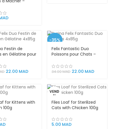
s à Mâcher –
Mixtes Gourmands
s – Friandises
uses pour Hygiène
MAD
e et Plaisir
-35%
uo Festin de
Felix Fantastic Duo
s en Gélatine pour
Poissons pour Chats –
– 4x85g | Double
4x85g | Truite &
 Gourmande,
Maquereau en Gelée,
t Complet en
Aliment Complet Riche
22.00
MAD
22.00
MAD
AD
34.00
MAD
 Riche en Oméga-
en Oméga-6 et
utriments
Vitamines Essentielles
els
VEND
U
oaf for Kittens with
Files Loaf for Sterilized
n 100g
Cats with Chicken 100g
AD
5.00
MAD