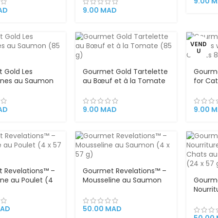
9.00
M
ulte
Sauce
AD
9.00
MAD
VEND
U
 Gold Les
Gourmet Gold Tartelette
Gourme
ines au Saumon
au Bœuf et à la Tomate
for Ca
(85 g)
Carrot
AD
9.00
MAD
9.00
M
 Revelations™ –
Gourmet Revelations™ –
ne au Poulet (4
Mousseline au Saumon
Gourme
(4 x 57 g)
Nourri
Chats 
l’Océan
AD
50.00
MAD