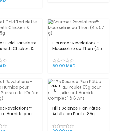
AD
t Gold Tartelette
Gourmet Revelations™ –
ts with Chicken &
Mousseline au Thon (4 x
s 85g
57 g)
AD
50.00
MAD
VEND
U
t Revelations™ –
Hill’s Science Plan Pâtée
ture Humide pour
Adulte au Poulet 85g
au Poisson de
pour Chat | Aliment
 (4 x 57 g)
Humide Complet 1 à 6
Ans