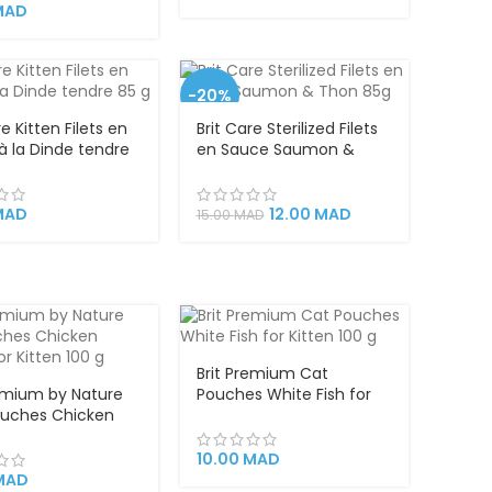
s – 75g
MAD
-20%
re Kitten Filets en
Brit Care Sterilized Filets
à la Dinde tendre
en Sauce Saumon &
 Pâtée pour
Thon 85g – Pâtée
n
Premium pour Chats
Stérilisés
MAD
12.00
MAD
15.00
MAD
Brit Premium Cat
remium by Nature
Pouches White Fish for
ouches Chicken
Kitten 100 g
for Kitten 100 g
10.00
MAD
MAD