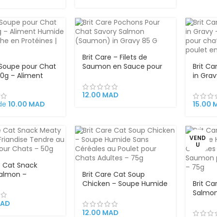
Brit Care – Filets de
 Soupe pour Chat
Saumon en Sauce pour
Brit Ca
40g – Aliment
Chats Adultes | 85 g |
in Grav
Naturel Riche en
Sans Céréales, Enrichi en
humide
 | Poulet,
Argousier et Capucine |
Filets 
12.00
MAD
ou Sardine
Super Premium
– 85g
 de
10.00
MAD
15.00
VEND
U
e Cat Snack
almon –
Brit Care Cat Soup
e Tendre au
Chicken – Soupe Humide
Brit C
pour Chats –
Sans Céréales au Poulet
Salmon
pour Chats Adultes – 75g
Sans C
AD
et Sau
12.00
MAD