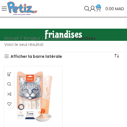
0
0.00
MAD
Friandises
Accueil
Rongeur
Accessoires
Friandises
Voici le seul résultat
Afficher la barre latérale