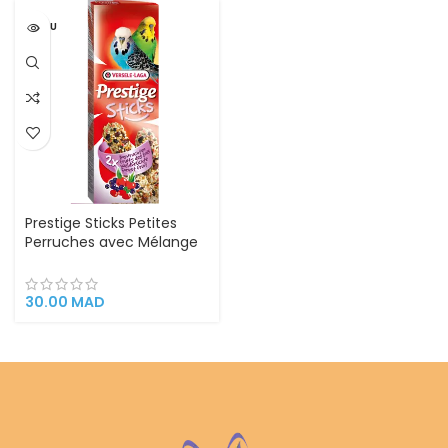
VENDU
Prestige Sticks Petites
Perruches avec Mélange
de Fruits de Bois – Versal
Laga | Collation Naturelle
et Savoureuse
30.00
MAD