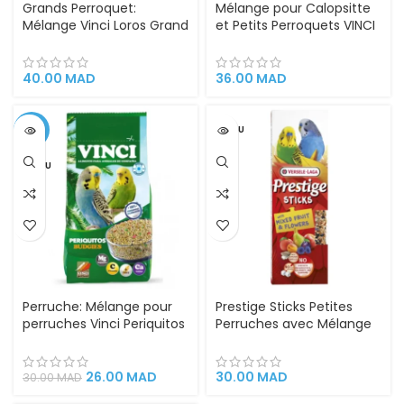
Grands Perroquet:
Mélange pour Calopsitte
Mélange Vinci Loros Grand
et Petits Perroquets VINCI
Mix Parrots 700g associe
Cotorras 1kg |
graines, céréales et noix
Alimentation Équilibrée et
Naturelle
40.00
MAD
36.00
MAD
-13%
VENDU
VENDU
Perruche: Mélange pour
Prestige Sticks Petites
perruches Vinci Periquitos
Perruches avec Mélange
1kg alimentation
de Fruits & Fleurs – Versal
équilibrée graines et
Laga | Friandises
céréales de haute qualité
Naturelles et Nutritives
26.00
MAD
30.00
MAD
30.00
MAD