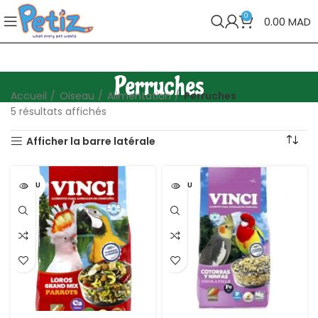
0
0.00
MAD
Perruches
Accueil
Oiseau
Alimentation
Perruches
5 résultats affichés
Afficher la barre latérale
VENDU
VENDU