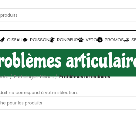
OISEAU
POISSON
RONGEUR
VETO
PROMOS
S
roblèmes articulair
Veto
Pathologies félines
Problèmes articulaires
uit ne correspond à votre sélection.