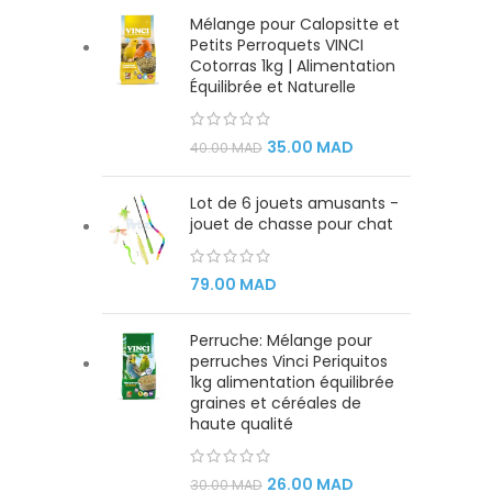
Mélange pour Calopsitte et
Petits Perroquets VINCI
Cotorras 1kg | Alimentation
Équilibrée et Naturelle
35.00
MAD
40.00
MAD
Lot de 6 jouets amusants -
jouet de chasse pour chat
79.00
MAD
Perruche: Mélange pour
perruches Vinci Periquitos
1kg alimentation équilibrée
graines et céréales de
haute qualité
26.00
MAD
30.00
MAD