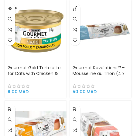
VENDU
Gourmet Gold Tartelette
Gourmet Revelations™ –
for Cats with Chicken &
Mousseline au Thon (4 x
Carrots 85g
57 g)
9.00
MAD
50.00
MAD