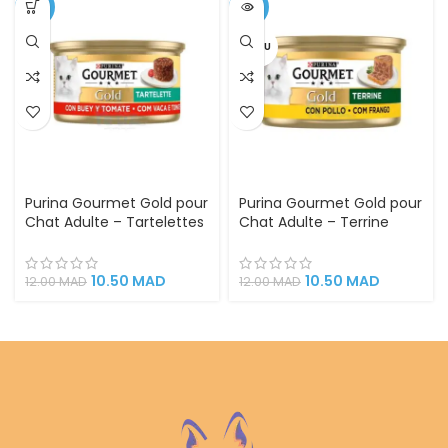
-13%
-13%
VENDU
Purina Gourmet Gold pour
Purina Gourmet Gold pour
Chat Adulte – Tartelettes
Chat Adulte – Terrine
Bœuf & Tomate – (85g)
poulet -85g
10.50
MAD
10.50
MAD
12.00
MAD
12.00
MAD