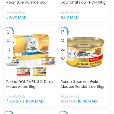
Nourriture Humide pour
pour chats au THON 100g
Chats au Poisson de
– aliment humide
l’Océan (4 x 57 g)
50.00
MAD
6.00
MAD
-15%
-33%
VENDU
Purina GOURMET GOLD Les
Purina Gourmet Gold
Mousselines 85g
Mousse Fondant de 85gr
À partir de
11.00
MAD
10.00
MAD
15.00
MAD