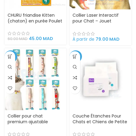
CHURU friandise Kitten
Collier Laser Interactif
(chaton) en purée Poulet
pour Chat – Jouet
Automatique à Faisceau
Lumineux pour
Stimulation et Activité
45.00
MAD
À partir de
79.00
MAD
60.00
MAD
Physique
-30%
-33%
Collier pour chat
Couche Étanches Pour
premium ajustable
Chats et Chiens de Petite
élégant accessoire chic
Taille- Tissu Ysiolo Non
Tissé Confortable – Taille