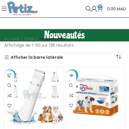
0
0.00
MAD
Nouveautés
Accueil
Chat
Nouveautés
Affichage de 61–120 sur 138 résultats
Afficher la barre latérale
-10%
-29%
VENDU