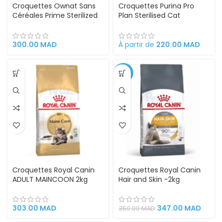
Croquettes Ownat Sans
Croquettes Purina Pro
Céréales Prime Sterilized
Plan Sterilised Cat
Poisson pour Chats
OPTIRENAL – Chat Stérilisé
Stérilisés Haute teneur en
protéines animales 3kg
300.00
MAD
À partir de
220.00
MAD
-1%
Croquettes Royal Canin
Croquettes Royal Canin
ADULT MAINCOON 2kg
Hair and Skin -2kg
303.00
MAD
347.00
MAD
350.00
MAD