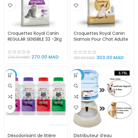
Croquettes Royal Canin
Croquettes Royal Canin
REGULAR SENSIBLE 33 -2Kg
Siamois Pour Chat Adulte
-2kg
270.00
MAD
303.00
MAD
275.00
MAD
310.00
MAD
-11%
-44%
Désodorisant de litière
Distributeur d’eau