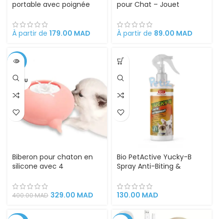
portable avec poignée
pour Chat – Jouet
dissimulée, design
Automatique à Détection
détachable
Tactile avec 3 Modes de
Jeu et Recharge USB
À partir de
179.00
MAD
À partir de
89.00
MAD
Type-C
-18%
VENDU
Biberon pour chaton en
Bio PetActive Yucky-B
silicone avec 4
Spray Anti-Biting &
mamelons et chiots
Chewing , Liking and
nouveaux-nés
Scratching pour Chiens et
Chats 250ml – Veterinary
329.00
MAD
130.00
MAD
400.00
MAD
Formulated