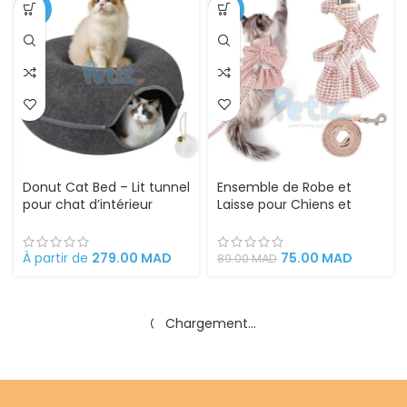
-30%
-16%
Donut Cat Bed – Lit tunnel
Ensemble de Robe et
pour chat d’intérieur
Laisse pour Chiens et
grande taille
Chats,
À partir de
279.00
MAD
75.00
MAD
89.00
MAD
-25%
-50%
VENDU
VENDU