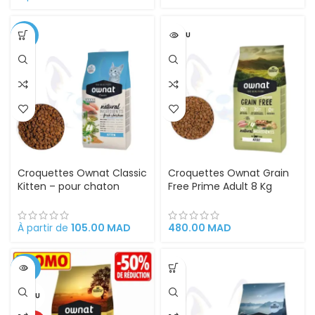
-9%
VENDU
Croquettes Ownat Classic
Croquettes Ownat Grain
Kitten – pour chaton
Free Prime Adult 8 Kg
Nutrition équilibrée et
Sans Céréales Soutien
adaptée
digestif et articulaire
À partir de
105.00
MAD
480.00
MAD
-50%
VENDU