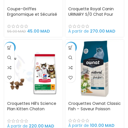
Coupe-Griffes
Croquette Royal Canin
Ergonomique et Sécurisé
URINARY S/0 Chat Pour
pour Chats, Petits Chiens
Problèmes Urinaires
et Lapins – Lames en
Cystite régime médicalisé
Acier Inoxydable, Poignée
45.00
MAD
À partir de
270.00
MAD
55.00
MAD
Antidérapante, Coupe
Progressive Sans Douleur
-6%
-5%
VENDU
Croquettes Hill’s Science
Croquettes Ownat Classic
Plan Kitten Chaton
Fish – Saveur Poisson
Chicken
À partir de
100.00
MAD
À partir de
220.00
MAD