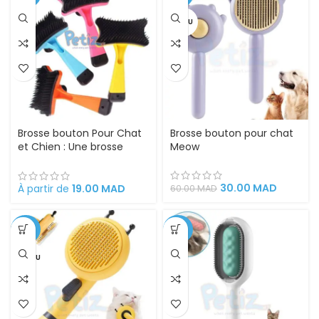
VENDU
Brosse bouton Pour Chat
Brosse bouton pour chat
et Chien : Une brosse
Meow
simpliste pour un
toilettage réussi
30.00
MAD
À partir de
19.00
MAD
60.00
MAD
-35%
-53%
VENDU