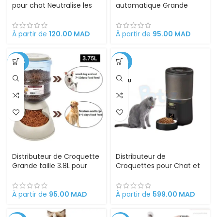
pour chat Neutralise les
automatique Grande
odeurs désagréables
taille pour chiens et chats
Prolonge l’efficacité
parfumer 20 kg de litière
À partir de
120.00
MAD
À partir de
95.00
MAD
-44%
-40%
VENDU
Distributeur de Croquette
Distributeur de
Grande taille 3.8L pour
Croquettes pour Chat et
chiens et chats
Chien automatique avec
Minuterie Programmable
4L
À partir de
95.00
MAD
À partir de
599.00
MAD