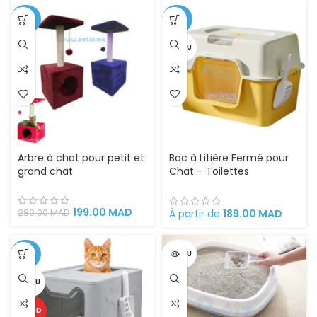
-29%
-27%
VENDU
Arbre à chat pour petit et
Bac à Litière Fermé pour
grand chat
Chat – Toilettes
Surdimensionnées avec
Système Désodorisant
Intégré – Espace
199.00
MAD
À partir de
189.00
MAD
280.00
MAD
Hygiénique, Intime et
Anti-Odeurs
-25%
VENDU
VENDU
CHAUD