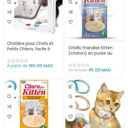
VENDU
VENDU
Chatière pour Chats et
CHURU friandise Kitten
Petits Chiens, facile à
(chaton) en purée au
Installer et à utiliser
thon
À partir de
180.00
MAD
45.00
MAD
60.00
MAD
-25%
-34%
VENDU