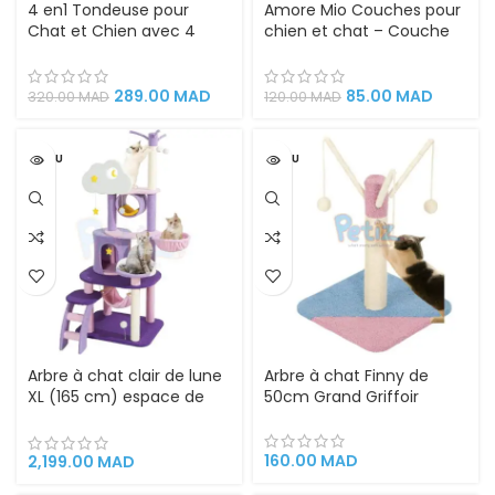
4 en1 Tondeuse pour
Amore Mio Couches pour
Chat et Chien avec 4
chien et chat – Couche
Têtes
hygiéniques, Taille M
289.00
MAD
85.00
MAD
320.00
MAD
120.00
MAD
VENDU
VENDU
Arbre à chat clair de lune
Arbre à chat Finny de
XL (165 cm) espace de
50cm Grand Griffoir
jeu pour chat griffoirs
160.00
MAD
2,199.00
MAD