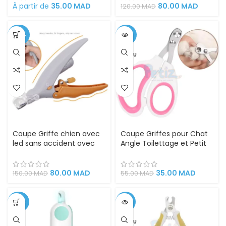
S-Femelle
À partir de
35.00
MAD
80.00
MAD
120.00
MAD
-47%
-36%
VENDU
Coupe Griffe chien avec
Coupe Griffes pour Chat
led sans accident avec
Angle Toilettage et Petit
loupe X5, idéal pour
Chien
couper les griffes des
chats et des chiens
80.00
MAD
35.00
MAD
150.00
MAD
55.00
MAD
-34%
-31%
VENDU