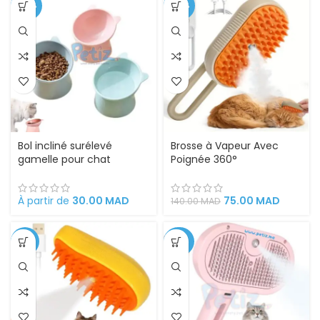
-40%
-46%
Bol incliné surélevé
Brosse à Vapeur Avec
gamelle pour chat
Poignée 360°
À partir de
30.00
MAD
75.00
MAD
140.00
MAD
-71%
-26%