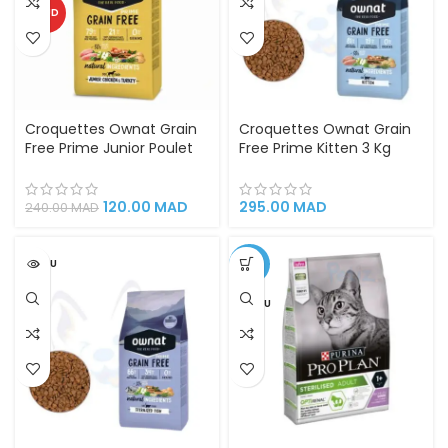
CHAUD
Croquettes Ownat Grain
Croquettes Ownat Grain
Free Prime Junior Poulet
Free Prime Kitten 3 Kg
et Dinde 3kg –
Nutrition Idéale pour
alimentation naturelle
Chatons et Chattes en
pour votre chiot (PROMO)
Gestation
120.00
MAD
295.00
MAD
240.00
MAD
VENDU
-14%
VENDU