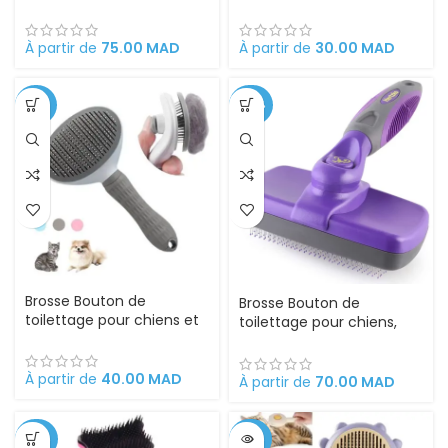
Domestiques
chiens en forme de jaune
d’œuf
À partir de
75.00
MAD
À partir de
30.00
MAD
-38%
-42%
Brosse Bouton de
Brosse Bouton de
toilettage pour chiens et
toilettage pour chiens,
chats
chats, lapins et chevaux,
18 x 12 x 7 cm rétractable,
À partir de
40.00
MAD
facile à nettoyer,
À partir de
70.00
MAD
ergonomique en acier
inoxydable. Peigne outil
professionnel de toilettag
-62%
-50%