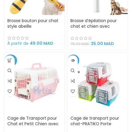
Brosse bouton pour chat
Brosse d’épilation pour
style abeille
chat et chien avec
réservoir d’eau
À partir de
49.00
MAD
35.00
MAD
75.00
MAD
-25%
-13%
VENDU
Cage de Transport pour
Cage de transport pour
Chat et Petit Chien avec
chat-PRATIKO Porte
Ouverture par le Haut –
Plastique T2 –