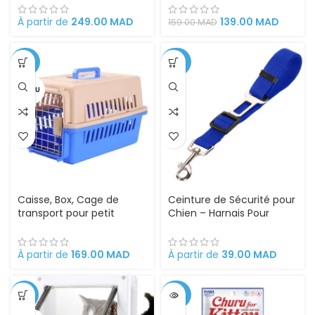
Cage Robuste,
55CM/36CM/36CM H
Confortable et Pratique
À partir de
249.00
MAD
139.00
MAD
159.00
MAD
pour Déplacements
Sécurisés
-32%
-20%
VENDU
Caisse, Box, Cage de
Ceinture de Sécurité pour
transport pour petit
Chien – Harnais Pour
Chien, Chat, Porte
Siège Auto
Métallique, Clips,
Séparateur d’urine et
À partir de
169.00
MAD
À partir de
39.00
MAD
Loquet de Sécurité.
-18%
-25%