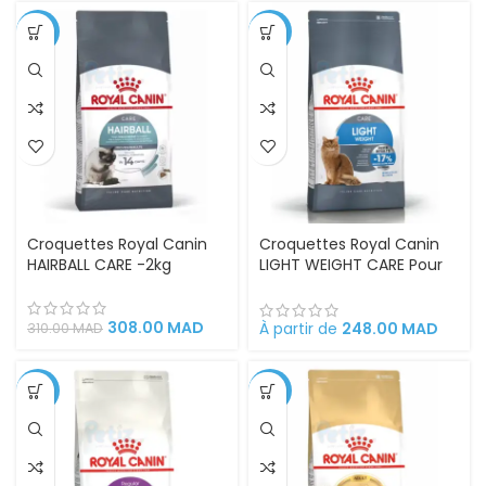
-1%
-6%
Croquettes Royal Canin
Croquettes Royal Canin
HAIRBALL CARE -2kg
LIGHT WEIGHT CARE Pour
un poids idéal et une
santé optimale
308.00
MAD
À partir de
248.00
MAD
310.00
MAD
-2%
-2%