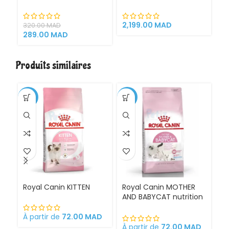
Têtes
espace de jeu pour
di
chat griffoirs
d
2,199.00
MAD
À 
320.00
MAD
289.00
MAD
Produits similaires
-1%
-11%
Royal Canin KITTEN
Royal Canin MOTHER
Ro
AND BABYCAT nutrition
St
optimale pour la mère
sa
et ses chatons
À partir de
72.00
MAD
Croquettes pour
À partir de
72.00
MAD
À 