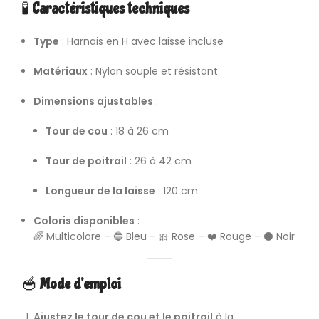
🧪
Caractéristiques techniques
Type
: Harnais en H avec laisse incluse
Matériaux
: Nylon souple et résistant
Dimensions ajustables
:
Tour de cou
: 18 à 26 cm
Tour de poitrail
: 26 à 42 cm
Longueur de la laisse
: 120 cm
Coloris disponibles
:
🌈 Multicolore – 🔵 Bleu – 🎀 Rose – ❤️ Rouge – ⚫ Noir
🥣
Mode d’emploi
Ajustez le tour de cou et le poitrail
à la