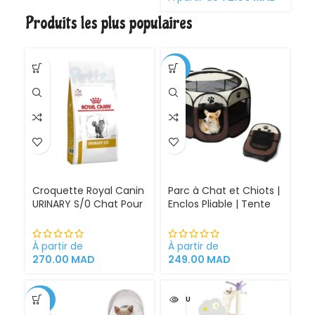
chattes
Produits les plus populaires
gestantes/allaitantes
et chatons
-30%
Croquette Royal Canin
Parc à Chat et Chiots |
URINARY S/0 Chat Pour
Enclos Pliable | Tente
Problèmes Urinaires
pour Chiens intérieur
Cystite régime
et extérieur
médicalisé
À partir de
À partir de
270.00
MAD
249.00
MAD
-34%
VENDU