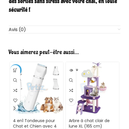
des sorties sans stress avec votre chat, en toute
sécurité !
Avis (0)
Vous aimerez peut-être aussi…
-10%
VENDU
-2
VE
4 en1 Tondeuse pour
Arbre à chat clair de
Ba
Chat et Chien avec 4
lune XL (165 cm)
p