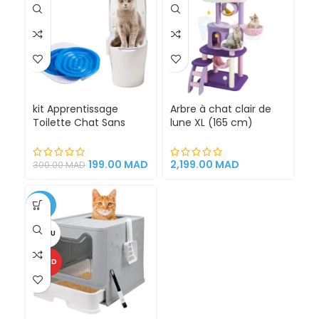
kit Apprentissage
Arbre à chat clair de
Toilette Chat Sans
lune XL (165 cm)
Litière 100% éfficace
espace de jeu pour
chat griffoirs
199.00
MAD
2,199.00
MAD
300.00
MAD
-25%
VENDU
CHAUD