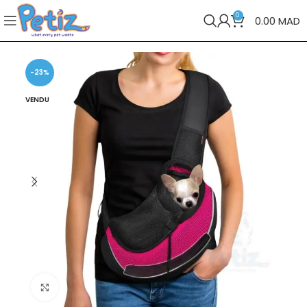
0
0.00
MAD
-23%
VENDU
Cliquez pour agrandir