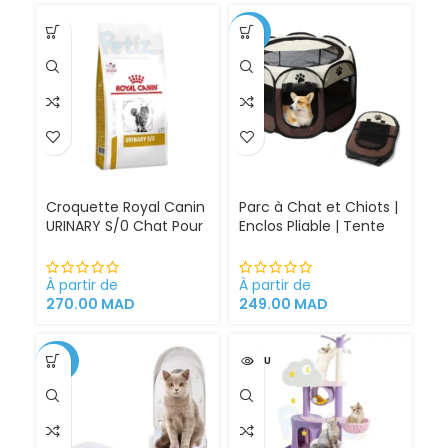
A
d
-30%
Croquette Royal Canin
Parc à Chat et Chiots |
URINARY S/0 Chat Pour
Enclos Pliable | Tente
Problèmes Urinaires
pour Chiens intérieur
Cystite régime
et extérieur
médicalisé
À partir de
À partir de
270.00
MAD
249.00
MAD
-34%
VENDU