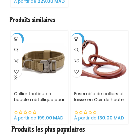
Réglable,Respirant Sac
À partir de
229.00
MAD
de Transport Chat
avec Capsule Spatiale
Ventilée,Matelas en
Produits similaires
Peluche Amovible et
Porte bouteille.
-35%
-20%
-3
CH
Collier tactique à
Ensemble de colliers et
G
boucle métallique pour
laisse en Cuir de haute
Ch
Chien
qualité pour Chien
É
Pr
et
À partir de
199.00
MAD
À partir de
130.00
MAD
À 
C
Produits les plus populaires
é
a