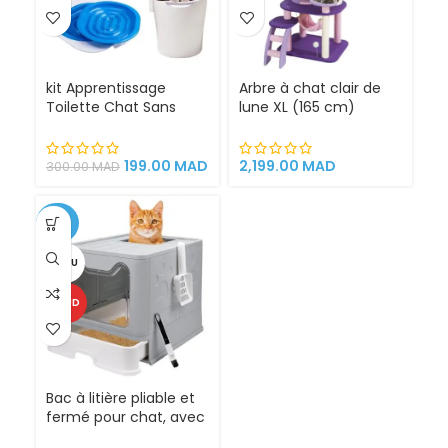
kit Apprentissage
Arbre à chat clair de
Toilette Chat Sans
lune XL (165 cm)
Litière 100% éfficace
espace de jeu pour
chat griffoirs
199.00
MAD
2,199.00
MAD
300.00
MAD
-25%
VENDU
CHAUD
Bac à litière pliable et
fermé pour chat, avec
Sortie supérieure