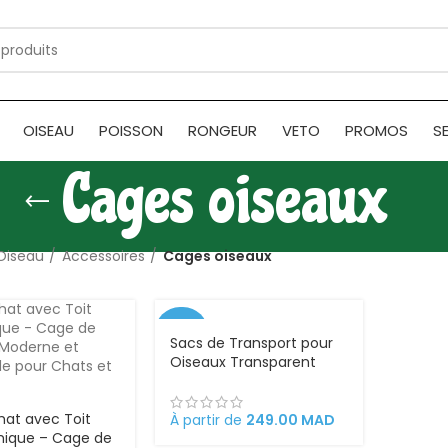
OISEAU
POISSON
RONGEUR
VETO
PROMOS
S
Cages oiseaux
Oiseau
Accessoires
Cages oiseaux
-29%
Sacs de Transport pour
Oiseaux Transparent
hat avec Toit
À partir de
249.00
MAD
ique – Cage de