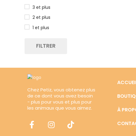
3 et plus
2 et plus
1 et plus
FILTRER
ACCUEI
Chez Petiz, vous obtenez plus
de ce dont vous avez besoin
BOUTIQ
- plus pour vous et plus pour
les animaux que vous aimez.
À PROP
CONTA