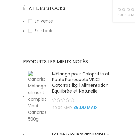
Transpo
ÉTAT DES STOCKS
Confort
et Chie
300.00
M
En vente
En stock
PRODUITS LES MIEUX NOTÉS
Mélange pour Calopsitte et
Petits Perroquets VINCI
Cotorras 1kg | Alimentation
Équilibrée et Naturelle
35.00
MAD
40.00
MAD
Lot de 6 jouets amusants -