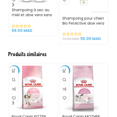
Shampoing à sec au
miel et aloe vera sans
Shampoing pour chien
S
rinçage pour chat et
Bio PetActive aloe vera
à 
chien – Bio PetActive –
400 ml
200 ml
59.00
MAD
55.00
MAD
79
79.00
MAD
Produits similaires
-1%
-11%
Royal Canin KITTEN
Royal Canin MOTHER
Ro