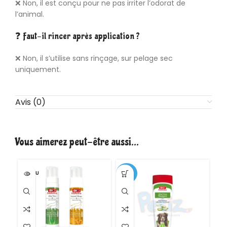
❌ Non, il est conçu pour ne pas irriter l’odorat de
l’animal.
❓ Faut-il rincer après application ?
❌ Non, il s’utilise sans rinçage, sur pelage sec
uniquement.
Avis (0)
Vous aimerez peut-être aussi…
VENDU
-30%
-3