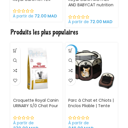
AND BABYCAT nutrition
St
optimale pour la mère
sa
et ses chatons
À partir de
72.00
MAD
Croquettes pour
À partir de
72.00
MAD
À 
chattes
Produits les plus populaires
gestantes/allaitantes
et chatons
-30%
Croquette Royal Canin
Parc à Chat et Chiots |
URINARY S/0 Chat Pour
Enclos Pliable | Tente
Problèmes Urinaires
pour Chiens intérieur
Cystite régime
et extérieur
médicalisé
À partir de
À partir de