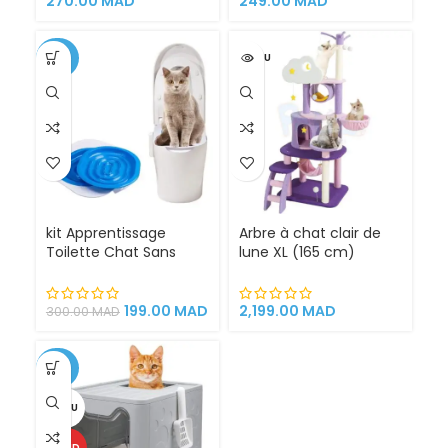
270.00
MAD
249.00
MAD
-34%
VENDU
kit Apprentissage
Arbre à chat clair de
Toilette Chat Sans
lune XL (165 cm)
Litière 100% éfficace
espace de jeu pour
chat griffoirs
199.00
MAD
2,199.00
MAD
300.00
MAD
-25%
VENDU
CHAUD