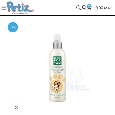
0
0.00
MAD
-7%
Cliquez pour agrandir