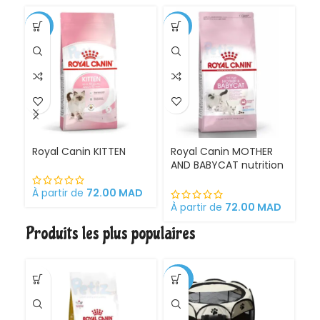
-1%
-11%
Royal Canin KITTEN
Royal Canin MOTHER
Ro
AND BABYCAT nutrition
St
optimale pour la mère
sa
et ses chatons
À partir de
72.00
MAD
Croquettes pour
À partir de
72.00
MAD
À 
chattes
Produits les plus populaires
gestantes/allaitantes
et chatons
-30%