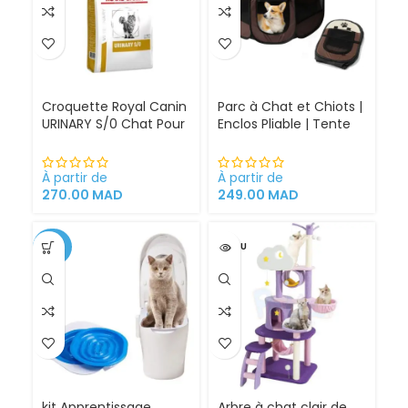
Croquette Royal Canin
Parc à Chat et Chiots |
URINARY S/0 Chat Pour
Enclos Pliable | Tente
Problèmes Urinaires
pour Chiens intérieur
Cystite régime
et extérieur
médicalisé
À partir de
À partir de
270.00
MAD
249.00
MAD
-34%
VENDU
kit Apprentissage
Arbre à chat clair de