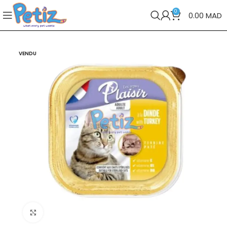
0
0.00
MAD
VENDU
Cliquez pour agrandir