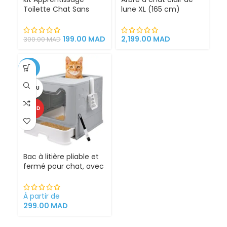
Toilette Chat Sans
lune XL (165 cm)
Litière 100% éfficace
espace de jeu pour
chat griffoirs
199.00
MAD
2,199.00
MAD
300.00
MAD
-25%
VENDU
CHAUD
Bac à litière pliable et
fermé pour chat, avec
Sortie supérieure
À partir de
299.00
MAD