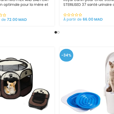
ion optimale pour la mère et
STERILISED 37 santé urinaire 
atons Croquettes pour
s gestantes/allaitantes et
ns
À partir de
66.00
MAD
r de
72.00
MAD
-34%