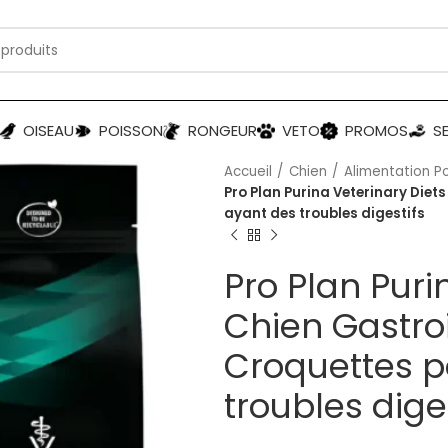
OISEAU
POISSON
RONGEUR
VETO
PROMOS
S
Accueil
Chien
Alimentation P
Pro Plan Purina Veterinary Diet
ayant des troubles digestifs
Pro Plan Puri
Chien Gastroi
Croquettes p
troubles dige