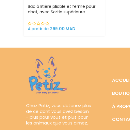
Bac à litière pliable et fermé pour
chat, avec Sortie supérieure
À partir de
299.00
MAD
ACCUEI
BOUTIQ
Chez Petiz, vous obtenez plus
À PROP
de ce dont vous avez besoin
- plus pour vous et plus pour
CONTA
les animaux que vous aimez.