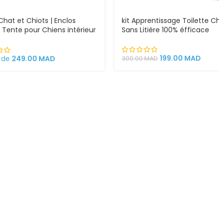
Chat et Chiots | Enclos
kit Apprentissage Toilette C
 | Tente pour Chiens intérieur
Sans Litière 100% éfficace
rieur
199.00
MAD
r de
249.00
MAD
300.00
MAD