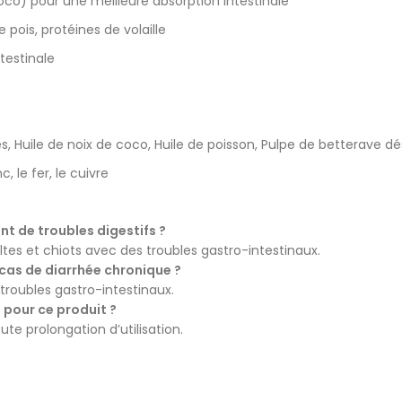
co) pour une meilleure absorption intestinale
 pois, protéines de volaille
testinale
es, Huile de noix de coco, Huile de poisson, Pulpe de betterave d
, le fer, le cuivre
ant de troubles digestifs ?
ltes et chiots avec des troubles gastro-intestinaux.
 cas de diarrhée chronique ?
s troubles gastro-intestinaux.
 pour ce produit ?
oute prolongation d’utilisation.