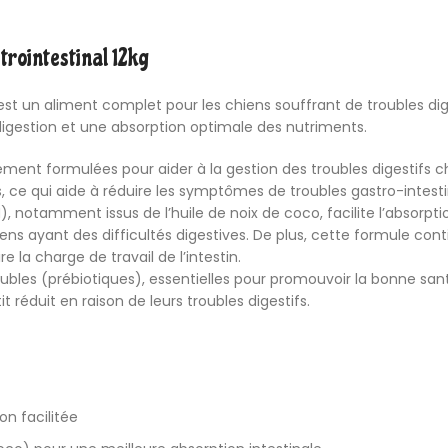
trointestinal 12kg
g est un aliment complet pour les chiens souffrant de troubles di
digestion et une absorption optimale des nutriments.
lement formulées pour aider à la gestion des troubles digestifs 
, ce qui aide à réduire les symptômes de troubles gastro-intestin
otamment issus de l’huile de noix de coco, facilite l’absorption
ens ayant des difficultés digestives. De plus, cette formule c
e la charge de travail de l’intestin.
les (prébiotiques), essentielles pour promouvoir la bonne santé d
 réduit en raison de leurs troubles digestifs.
on facilitée