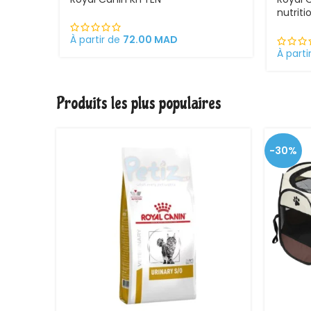
nutrit
ses ch
chatte
À partir de
72.00
MAD
chato
À parti
Produits les plus populaires
-30%