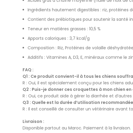
Acides gras à chaîne moyenne (huile de noix de co
Ingrédients hautement digestibles : riz, protéines de
Contient des prébiotiques pour soutenir la santé in
Teneur en matières grasses : 10,5 %
Apports caloriques : 3,7 kcal/g
Composition : Riz, Protéines de volaille déshydraté
Additifs : Vitamines A, D3, E, minéraux comme le zinc
FAQ :
Q1 : Ce produit convient-il à tous les chiens souffr
R : Oui, il est spécialement conçu pour les chiens adu
Q2 : Puis-je donner ces croquettes à mon chien en
R : Oui, ce produit aide à gérer la diarrhée et d’autre
Q3 : Quelle est la durée d’utilisation recommandée
R : Il est conseillé de consulter un vétérinaire avant t
Livraison :
Disponible partout au Maroc. Paiement à la livraison.