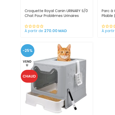
Croquette Royal Canin URINARY S/0
Parc à 
Chat Pour Problèmes Urinaires
Pliable
Cystite régime médicalisé
et exté
À partir de
270.00
MAD
À parti
-25%
VEND
U
CHAUD