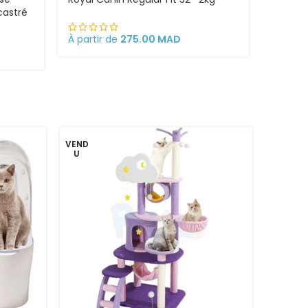
castré
À partir de
275.00
MAD
303.0
VEND
U