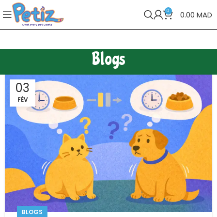
0
0.00
MAD
Blogs
03
FÉV
BLOGS