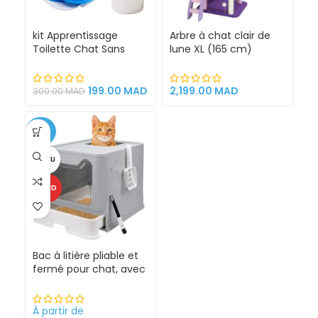
kit Apprentissage
Arbre à chat clair de
Toilette Chat Sans
lune XL (165 cm)
Litière 100% éfficace
espace de jeu pour
chat griffoirs
199.00
MAD
2,199.00
MAD
300.00
MAD
-25%
VENDU
CHAUD
Bac à litière pliable et
fermé pour chat, avec
Sortie supérieure
À partir de