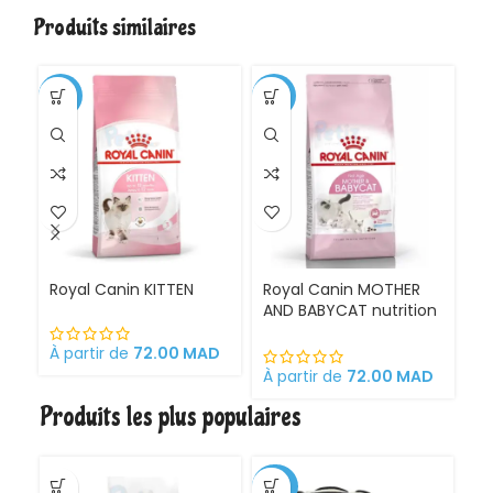
Produits similaires
-1%
-11%
Royal Canin KITTEN
Royal Canin MOTHER
Ro
AND BABYCAT nutrition
St
optimale pour la mère
sa
et ses chatons
À partir de
72.00
MAD
Croquettes pour
À partir de
72.00
MAD
À 
chattes
Produits les plus populaires
gestantes/allaitantes
et chatons
-30%