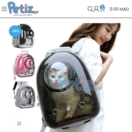
0
0.00
MAD
-28%
Cliquez pour agrandir