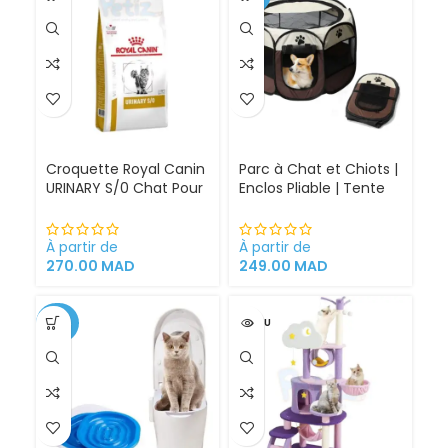
Croquette Royal Canin
Parc à Chat et Chiots |
URINARY S/0 Chat Pour
Enclos Pliable | Tente
Problèmes Urinaires
pour Chiens intérieur
Cystite régime
et extérieur
médicalisé
À partir de
À partir de
270.00
MAD
249.00
MAD
-34%
VENDU