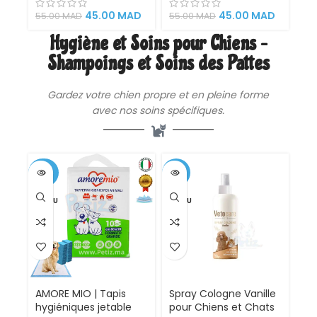
Petits Chiens et Lapins
Ergonomique en Inox,
– Lames en Acier
Antidérapant, Confort
45.00
MAD
45.00
MAD
55.00
MAD
55.00
MAD
Inoxydable, Poignée
de Repas pour
Hygiène et Soins pour Chiens –
Antidérapante, Coupe
Animaux Domestiques
Progressive Sans
Shampoings et Soins des Pattes
Douleur
Gardez votre chien propre et en pleine forme
avec nos soins spécifiques.
-25%
-12%
VENDU
VENDU
AMORE MIO | Tapis
Spray Cologne Vanille
hygiéniques jetable
pour Chiens et Chats