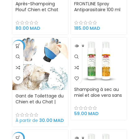
Après-Shampoing
FRONTLINE Spray
Plouf Chien et Chat
Antiparasitaire 100 ml
200 ml
– Pour Chiens, Chats,
Chiots et Chatons |
Élimine Puces et
80.00
MAD
185.00
MAD
Tiques Rapidement
-33%
VENDU
Shampoing à sec au
miel et aloe vera sans
Gant de Toilettage du
rinçage pour chat et
Chien et du Chat |
chien – Bio PetActive
Action 4 en 1 –
– 200 ml – Copier
59.00
MAD
Brossage, Massage,
Bain et Récupération
À partir de
30.00
MAD
des Poils | Gant Brosse
Chat et Chien en
Silicone Convient à
-13%
VENDU