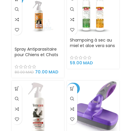
Toutes Tailles de
Pelage.
Shampoing à sec au
miel et aloe vera sans
Spray Antiparasitaire
rinçage pour chat et
pour Chiens et Chats
chien – Bio PetActive
– 200 ml
– 200 ml
59.00
MAD
70.00
MAD
80.00
MAD
-42%