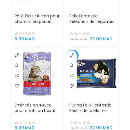
Pâté Plaisir Kitten pour
Felix Fantastic
chatons au poulet
Sélection de Légumes
100g – Les Repas Plaisir
en Gélatine pour
pour les chatons en
Chats – 4x85g |
pleine croissance
Tendres Morceaux de
6.00
MAD
22.00
MAD
34.00
MAD
Viande avec Légumes,
Aliment Complet
Riche en Nutriments
-35%
Essentiels
Émincés en sauce
Purina Felix Fantastic
pour chats au bœuf
Festin de la Mer en
et dinde 100g – Plaisir
Gélatine 4x85g –
Nourriture humide
pour chats adultes
6.00
MAD
22.00
MAD
34.00
MAD