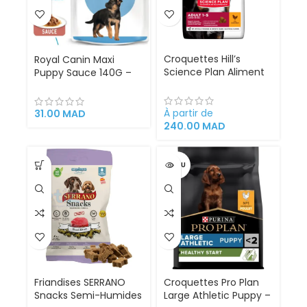
Croquettes Hill’s
Royal Canin Maxi
Science Plan Aliment
Puppy Sauce 140G –
Pour Chien Adulte De
Nourriture Humide
Grande Race Au
Complète pour Chiots
Poulet (2.5kg | 14kg)
de Grande Race (26 à
À partir de
31.00
MAD
Hills
44 kg) | Croissance,
240.00
MAD
Immunité et Santé
Digestive Optimales
VENDU
Friandises SERRANO
Croquettes Pro Plan
Snacks Semi-Humides
Large Athletic Puppy –