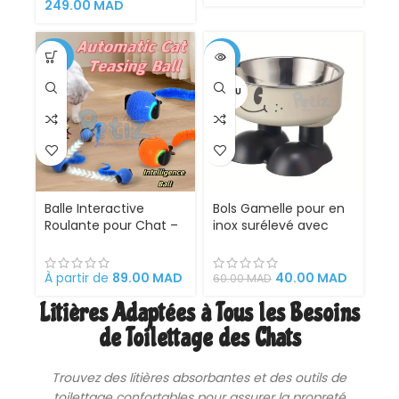
249.00
MAD
-26%
-33%
VENDU
Balle Interactive
Bols Gamelle pour en
Roulante pour Chat –
inox surélevé avec
Jouet Automatique à
pieds
Détection Tactile
avec 3 Modes de Jeu
À partir de
89.00
MAD
40.00
MAD
60.00
MAD
et Recharge USB
Litières Adaptées à Tous les Besoins
Type-C
de Toilettage des Chats
Trouvez des
litières
absorbantes et des outils de
toilettage confortables pour assurer la propreté