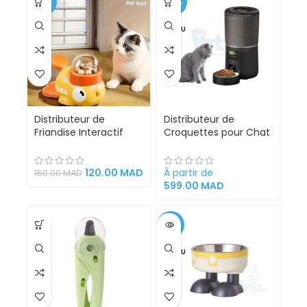
-20%
-40%
VENDU
Distributeur de
Distributeur de
Friandise Interactif
Croquettes pour Chat
pour Chats et Chien–
et Chien automatique
Petit Canard Jaune
avec Minuterie
Programmable 4L
120.00
MAD
À partir de
150.00
MAD
599.00
MAD
-18%
VENDU