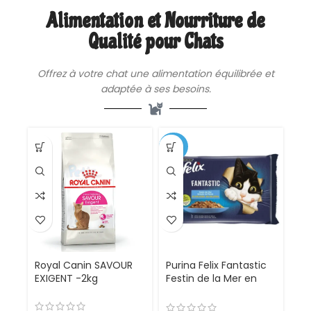
urinaire Adapté aux
Alimentation et Nourriture de
chats sensibles
Qualité pour Chats
Offrez à votre chat une
alimentation
équilibrée et
adaptée à ses besoins.
-35%
Royal Canin SAVOUR
Purina Felix Fantastic
EXIGENT -2kg
Festin de la Mer en
Gélatine 4x85g –
Nourriture humide