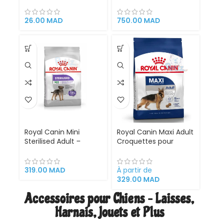
pour Chien
Poulet 12kg
Mediterranean Natural
Alimentation pour
au Bœuf 100g – 74%
chiots de grande taille
26.00
MAD
750.00
MAD
Boeuf
et de morphotype
athlétique
Royal Canin Mini
Royal Canin Maxi Adult
Sterilised Adult –
Croquettes pour
Croquettes pour
Chien Adulte Grande
Chiens Stérilisés de
Race (26 à 44 kg) | 4
Petite Taille (1–10 kg) –
kg, 10 kg & 15 kg
319.00
MAD
À partir de
3 kg
329.00
MAD
Accessoires pour Chiens – Laisses,
Harnais, Jouets et Plus