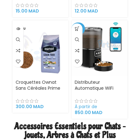
g)
au Poulet et Saumon
pour Chats Adultes –
15.00
MAD
12.00
MAD
75g
VENDU
-29%
Croquettes Ownat
Distributeur
Sans Céréales Prime
Automatique WiFi
Sterilized Poisson pour
pour Chats et Et petit
Chats Stérilisés Haute
Chien 4L – Mangeoire
teneur en protéines
Connectée
300.00
MAD
À partir de
animales 3kg
Programmable
850.00
MAD
Accessoires Essentiels pour Chats –
Jouets, Arbres à Chats et Plus