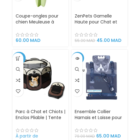
Coupe-ongles pour
ZenPets Gamelle
chien Meuleuse à
Haute pour Chat et
ongles pour animaux
Chien – Bol Surélevé
de compagnie Griffe
Ergonomique en Inox,
de chien Chat
Antidérapant, Confort
60.00
MAD
45.00
MAD
55.00
MAD
Meuleuse à ongles
de Repas pour
Lime à ongles s… Voir
Animaux Domestiques
plus
-30%
-18%
VENDU
Parc à Chat et Chiots |
Ensemble Collier
Enclos Pliable | Tente
Harnais et Laisse pour
pour Chiens intérieur
Chat adulte et chaton
et extérieur
réglable en Jeans
voiture
À partir de
65.00
MAD
79.00
MAD