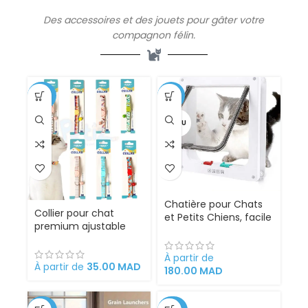
Des
accessoires
et des jouets pour gâter votre
compagnon félin.
-30%
-18%
VENDU
Chatière pour Chats
Collier pour chat
et Petits Chiens, facile
premium ajustable
à Installer et à utiliser
élégant accessoire
chic
À partir de
À partir de
35.00
MAD
180.00
MAD