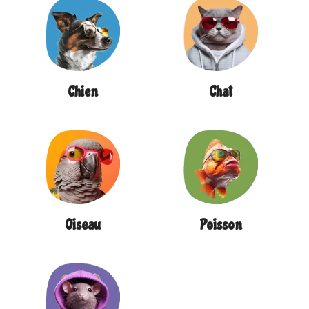
Chien
Chat
Oiseau
Poisson