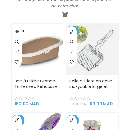
de votre chat.
VENDU
-25%
Bac à Litière Grande
Pelle à litière en acier
Taille avec Rehausse
inoxydable large et
Anti-Projection
robuste
150.00
MAD
60.00
MAD
80.00
MAD
-42%
-43%