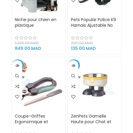
Niche pour chien en
Pets Popular Police K9
plastique
Harnais Ajustable No
imperméable et isolée
Pull – Petit, Rouge
– Abri robuste et
résistant aux
1,200.00
MAD
200.00
MAD
intempéries pour
849.00
MAD
135.00
MAD
l’extérieur et l’intérieur
-18%
-18%
VENDU
VENDU
Coupe-Griffes
ZenPets Gamelle
Ergonomique et
Haute pour Chat et
Sécurisé pour Chats,
Chien – Bol Surélevé