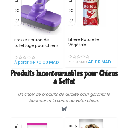
Litière Naturelle
Brosse Bouton de
Végétale
toilettage pour chiens,
Biodégradable
chats, lapins et
Granulés Bois 13L –
chevaux, 18 x 12 x 7 cm
Litière sans poussière,
40.00
MAD
rétractable, facile à
70.00
MAD
À partir de
70.00
MAD
ultra-absorbante et
nettoyer,
Produits Incontournables pour Chiens
écologique
ergonomique en acier
inoxydable. Peigne
à Settat
outil professionnel de
toilettag
Un choix de produits de qualité pour garantir le
bonheur et la santé de votre
chien
.
VENDU