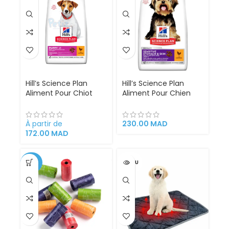
Hill’s Science Plan
Hill’s Science Plan
Aliment Pour Chiot
Aliment Pour Chien
Small Mini Au Poulet
Adulte Sensitive
(1.5kg | 3kg | 6kg)
Stomach And Skin
(1.5kg)
À partir de
230.00
MAD
172.00
MAD
-56%
VENDU