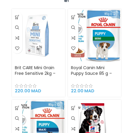
Brit CARE Mini Grain
Royal Canin Mini
Free Sensitive 2kg –
Puppy Sauce 85 g –
Alimentation
Alimentation
Hypoallergénique Sans
Complète en Sauce
Céréales pour Chiens
pour Chiots de Petites
220.00
MAD
22.00
MAD
Sensibles de Races
Races, Soutien
Mini
Immunitaire, Digestion
Optimale et Saveur
VENDU
Appétente