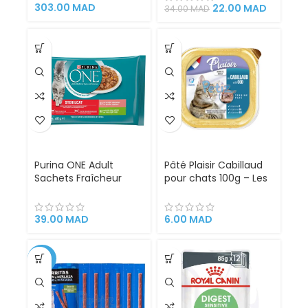
pour chats adultes
303.00
MAD
22.00
MAD
34.00
MAD
aux poissons
savoureux (Saumon,
Thon, Cabillaud, Plie)
Purina ONE Adult
Pâté Plaisir Cabillaud
Sachets Fraîcheur
pour chats 100g – Les
pour Chat Stérilisé au
repas
Saumon et à la Dinde
4 x 85 g | Aliment
39.00
MAD
6.00
MAD
Humide Complet pour
Chat Adulte
-23%