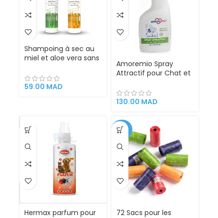
Shampoing à sec au
miel et aloe vera sans
Amoremio Spray
rinçage pour chat et
Attractif pour Chat et
chien – Bio PetActive
Chien – 500 ml
– 200 ml
59.00
MAD
130.00
MAD
-56%
Hermax parfum pour
72 Sacs pour les