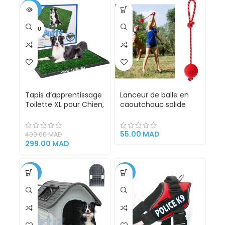
-25%
VENDU
Tapis d’apprentissage
Lanceur de balle en
Toilette XL pour Chien,
caoutchouc solide
Chiot et Petit Animal –
pour chien
Avec Bac Collecteur
et Gazon Artificiel –
55.00
MAD
400.00
MAD
Hygiénique,
299.00
MAD
Réutilisable et Facile à
Nettoyer
-29%
-33%