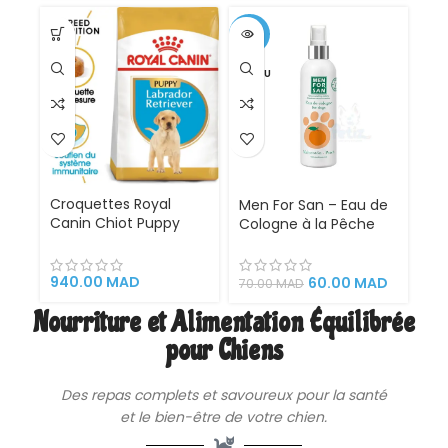
Votre Chiot
-14%
VENDU
Croquettes Royal
Men For San – Eau de
Canin Chiot Puppy
Cologne à la Pêche
Labrador Retriever
pour Chien – 125 ml
Junior 12 Kg
940.00
MAD
60.00
MAD
70.00
MAD
Nourriture et Alimentation Équilibrée
pour Chiens
Des repas complets et savoureux pour la santé
et le bien-être de votre chien.