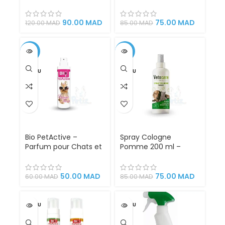
pour Chiens, Chats,
– 200 ml
Super absorbants,
traverses 60x90cm
90.00
MAD
75.00
MAD
120.00
MAD
85.00
MAD
apprentissage de la
propreté des chiots en
phase de toilettage
-17%
-12%
VENDU
VENDU
Bio PetActive –
Spray Cologne
Parfum pour Chats et
Pomme 200 ml –
Chiens – 50 ml –
Parfum Naturel pour
Élégance
Chien et Chat
50.00
MAD
75.00
MAD
60.00
MAD
85.00
MAD
VENDU
VENDU