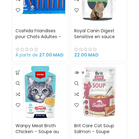
Coshida Friandises
Royal Canin Digest
pour Chats Adultes –
Sensitive en sauce
Bâtonnets Gourmands
85g pour les chats à
à la Volaille et au
l’estomac sensible
Saumon – 10 Sticks
À partir de
27.00
MAD
22.00
MAD
VENDU
Wanpy Meat Broth
Brit Care Cat Soup
Chicken – Soupe au
Salmon – Soupe
Poulet pour Chat (50
Humide Sans Céréales