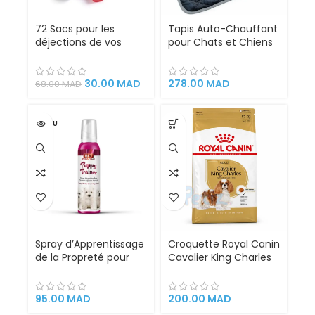
72 Sacs pour les
Tapis Auto-Chauffant
déjections de vos
pour Chats et Chiens
animaux
CANIJESS M 9041
30.00
MAD
278.00
MAD
68.00
MAD
VENDU
Spray d’Apprentissage
Croquette Royal Canin
de la Propreté pour
Cavalier King Charles
Chiots – Bio PetActive
Adult 1.5kg – Nutrition
Puppy Trainer 100mL |
Spéciale pour une
Solution Naturelle pour
Santé Cardiaque et un
95.00
MAD
200.00
MAD
Éduquer Facilement
Pelage Sain