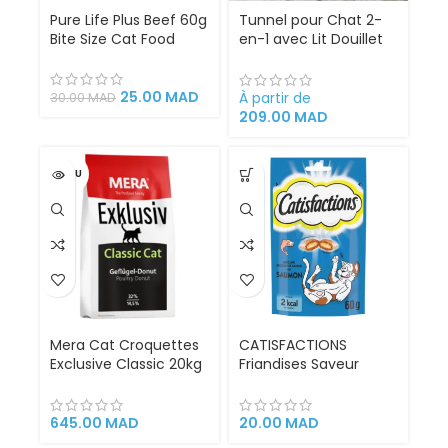
Pure Life Plus Beef 60g
Tunnel pour Chat 2-
Bite Size Cat Food
en-1 avec Lit Douillet
et Balle de Jeu |
Couchage Interactif
Antidérapant en
25.00
MAD
À partir de
30.00
MAD
Suédine pour Chats et
209.00
MAD
Chatons
VENDU
Mera Cat Croquettes
CATISFACTIONS
Exclusive Classic 20kg
Friandises Saveur
Aliment Complet pour
Saumon – Pour Chat
Chats Adultes
et Chaton (60 g)
Digestibilité optimale
645.00
MAD
20.00
MAD
Soutien du système