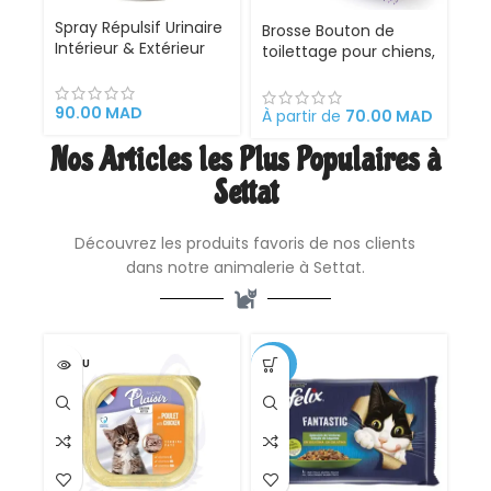
Spray Répulsif Urinaire
Brosse Bouton de
Intérieur & Extérieur
toilettage pour chiens,
pour Chat et Chien
chats, lapins et
VetoCare 200ml
chevaux, 18 x 12 x 7 cm
90.00
MAD
rétractable, facile à
À partir de
70.00
MAD
nettoyer,
Nos Articles les Plus Populaires à
ergonomique en acier
inoxydable. Peigne
Settat
outil professionnel de
toilettag
Découvrez les produits favoris de nos clients
dans notre animalerie à Settat.
VENDU
-35%