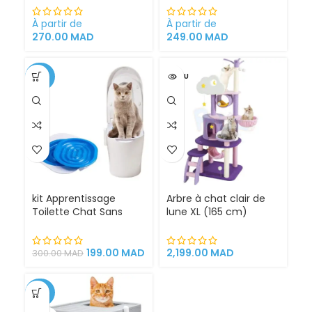
Cystite régime
et extérieur
médicalisé
À partir de
À partir de
270.00
MAD
249.00
MAD
-34%
VENDU
kit Apprentissage
Arbre à chat clair de
Toilette Chat Sans
lune XL (165 cm)
Litière 100% éfficace
espace de jeu pour
chat griffoirs
199.00
MAD
2,199.00
MAD
300.00
MAD
-25%