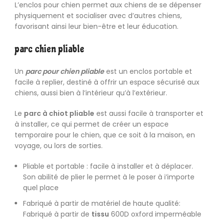
L’enclos pour chien permet aux chiens de se dépenser
physiquement et socialiser avec d’autres chiens,
favorisant ainsi leur bien-être et leur éducation.
parc chien pliable
Un
parc pour chien pliable
est un enclos portable et
facile à replier, destiné à offrir un espace sécurisé aux
chiens, aussi bien à l’intérieur qu’à l’extérieur.
Le
parc à chiot pliable
est aussi facile à transporter et
à installer, ce qui permet de créer un espace
temporaire pour le chien, que ce soit à la maison, en
voyage, ou lors de sorties.
Avantages Principaux de Parc à Chat, Chaton, Ch
Pliable
et portable : facile à installer et à déplacer.
Son abilité de plier le permet à le poser à i’importe
quel place
Fabriqué à partir de matériel de haute qualité:
Fabriqué à partir de
tissu
600D oxford imperméable