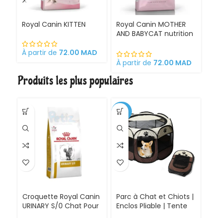
Royal Canin KITTEN
Royal Canin MOTHER
Ro
AND BABYCAT nutrition
St
optimale pour la mère
sa
et ses chatons
À partir de
72.00
MAD
Croquettes pour
À partir de
72.00
MAD
À 
chattes
Produits les plus populaires
gestantes/allaitantes
et chatons
-30%
Croquette Royal Canin
Parc à Chat et Chiots |
URINARY S/0 Chat Pour
Enclos Pliable | Tente
Problèmes Urinaires
pour Chiens intérieur