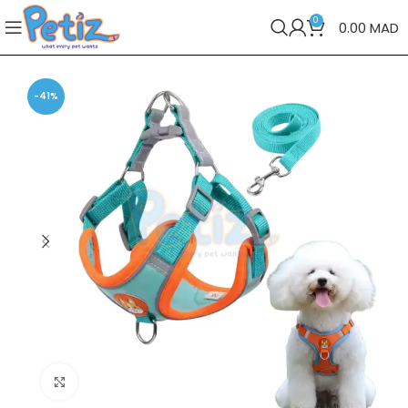
0
0.00
MAD
-41%
Cliquez pour agrandir