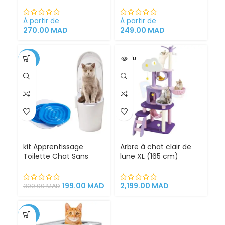
Problèmes Urinaires
pour Chiens intérieur
Cystite régime
et extérieur
médicalisé
À partir de
À partir de
270.00
MAD
249.00
MAD
-34%
VENDU
kit Apprentissage
Arbre à chat clair de
Toilette Chat Sans
lune XL (165 cm)
Litière 100% éfficace
espace de jeu pour
chat griffoirs
199.00
MAD
2,199.00
MAD
300.00
MAD
-25%