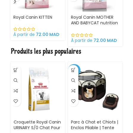
Royal Canin KITTEN
Royal Canin MOTHER
Ro
AND BABYCAT nutrition
St
optimale pour la mère
sa
et ses chatons
À partir de
72.00
MAD
Croquettes pour
À partir de
72.00
MAD
À 
chattes
Produits les plus populaires
gestantes/allaitantes
et chatons
-30%
Croquette Royal Canin
Parc à Chat et Chiots |
URINARY S/0 Chat Pour
Enclos Pliable | Tente