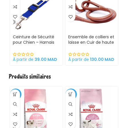
Ceinture de Sécurité
Ensemble de colliers et
E
pour Chien – Harnais
laisse en Cuir de haute
La
Pour Siège Auto
qualité pour Chien
Ch
À partir de
39.00
MAD
À partir de
130.00
MAD
8
Produits similaires
-1%
-11%