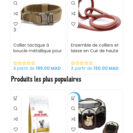
CH
Collier tactique à
Ensemble de colliers et
G
boucle métallique pour
laisse en Cuir de haute
Ch
Chien
qualité pour Chien
É
Pr
et
À partir de
199.00
MAD
À partir de
130.00
MAD
À 
C
Produits les plus populaires
é
a
A
d
-30%