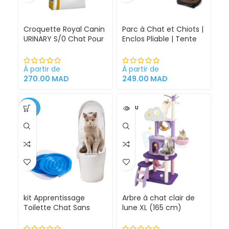
Croquette Royal Canin
Parc à Chat et Chiots |
URINARY S/0 Chat Pour
Enclos Pliable | Tente
Problèmes Urinaires
pour Chiens intérieur
Cystite régime
et extérieur
médicalisé
À partir de
À partir de
270.00
MAD
249.00
MAD
-34%
VENDU
kit Apprentissage
Arbre à chat clair de
Toilette Chat Sans
lune XL (165 cm)
Litière 100% éfficace
espace de jeu pour
chat griffoirs