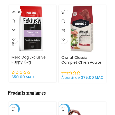
VENDU
VE
Mera Dog Exclusive
O
Ownat Classic
Puppy 15kg
(c
Complet Chien Adulte
a
12kg | 20Kg de Toutes
p
Races et Tailles Viande
ch
Fraîche Alimentation
650.00
MAD
5
À partir de
375.00
MAD
saine
Produits similaires
-35%
-20%
-3