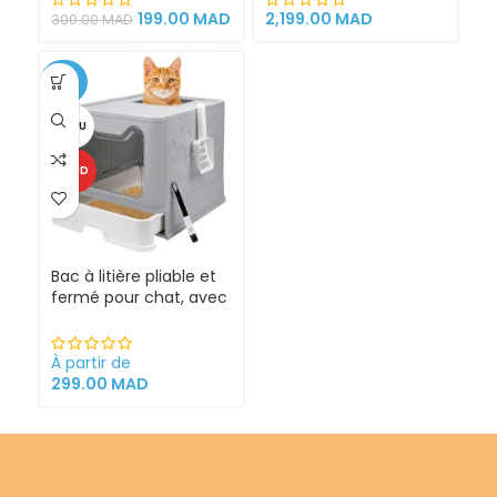
199.00
MAD
2,199.00
MAD
300.00
MAD
-25%
VENDU
CHAUD
Bac à litière pliable et
fermé pour chat, avec
Sortie supérieure
À partir de
299.00
MAD