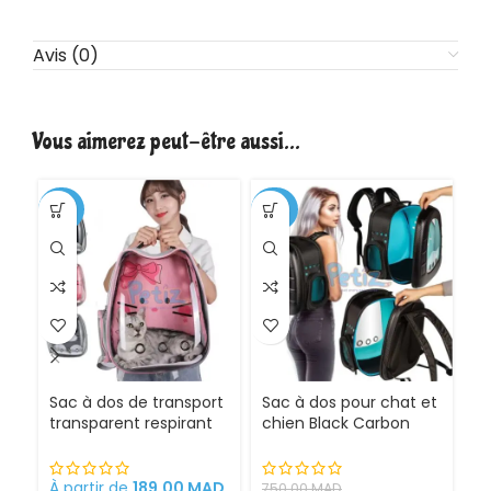
Avis (0)
Vous aimerez peut-être aussi…
-32%
-27%
-1
CH
Sac à dos de transport
Sac à dos pour chat et
Sa
transparent respirant
chien Black Carbon
ex
pour Chat en forme de
Chic pour transport
d
chat Hello Kitty
Maroc
d
r
À partir de
189.00
MAD
À 
750.00
MAD