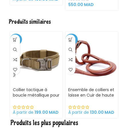
G
550.00
MAD
Tr
l’
Ex
Produits similaires
à 
C
-35%
-20%
-3
CH
Collier tactique à
Ensemble de colliers et
G
boucle métallique pour
laisse en Cuir de haute
Ch
Chien
qualité pour Chien
É
Pr
et
À partir de
199.00
MAD
À partir de
130.00
MAD
À 
C
Produits les plus populaires
é
a