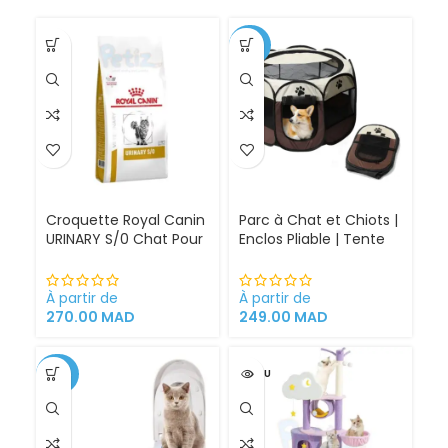
A
d
-30%
Croquette Royal Canin
Parc à Chat et Chiots |
URINARY S/0 Chat Pour
Enclos Pliable | Tente
Problèmes Urinaires
pour Chiens intérieur
Cystite régime
et extérieur
médicalisé
À partir de
À partir de
270.00
MAD
249.00
MAD
-34%
VENDU