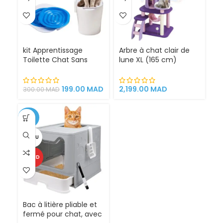
kit Apprentissage
Arbre à chat clair de
Toilette Chat Sans
lune XL (165 cm)
Litière 100% éfficace
espace de jeu pour
chat griffoirs
199.00
MAD
2,199.00
MAD
300.00
MAD
-25%
VENDU
CHAUD
Bac à litière pliable et
fermé pour chat, avec