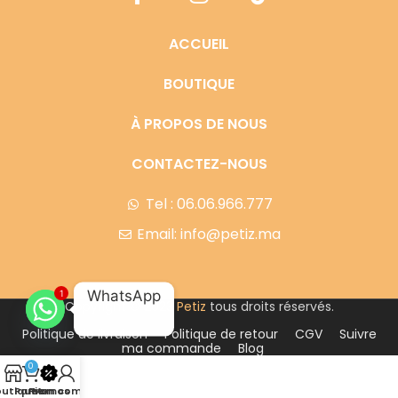
ACCUEIL
BOUTIQUE
À PROPOS DE NOUS
CONTACTEZ-NOUS
Tel : 06.06.966.777
Email: info@petiz.ma
WhatsApp
1
Copyright © 2023
Petiz
tous droits réservés.
Politique de livraison
Politique de retour
CGV
Suivre
ma commande
Blog
0
outique
Panier
Promos
Mon compte