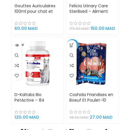
Gouttes Auriculaires
Felicia Urinary Care
100ml pour chat et
Sterilised – Aliment
chien Bio Otic – Bio
super premium
Pet Active
complet pour chats
stérilisés (Poulet, 2 kg)
60.00
MAD
150.00
MAD
170.00
MAD
VENDU
-23%
D-Kaltabs Bio
Coshida Friandises en
PetActive – 84
Boeuf Et Poulet-10
Comprimés Calcium +
Sticks Cigars pour
Vitamine D3 pour
chats snacks
Chats et Chiens |
gourmands collation
120.00
MAD
27.00
MAD
35.00
MAD
Croissance, Grossesse,
savoureuse
Lactation, Os &