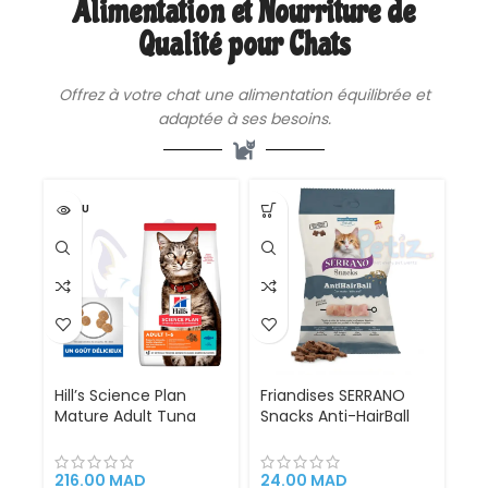
Alimentation et Nourriture de
Articulations
Qualité pour Chats
Offrez à votre chat une
alimentation
équilibrée et
adaptée à ses besoins.
VENDU
Hill’s Science Plan
Friandises SERRANO
Mature Adult Tuna
Snacks Anti-HairBall
Alimentation
pour Chat 50g – au
Complète au Thon
Poulet pour Réduire les
pour Chats Seniors
Boules de Poils
216.00
MAD
24.00
MAD