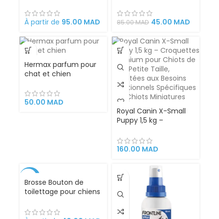
taille pour chiens et
mâcher – Balle de
chats
rugby
À partir de
95.00
MAD
45.00
MAD
85.00
MAD
Hermax parfum pour
chat et chien
50.00
MAD
Royal Canin X-Small
Puppy 1,5 kg –
Croquettes Premium
pour Chiots de Très
Petite Taille, Adaptées
160.00
MAD
aux Besoins
Nutritionnels
Spécifiques des Chiots
-38%
Brosse Bouton de
Miniatures
toilettage pour chiens
et chats