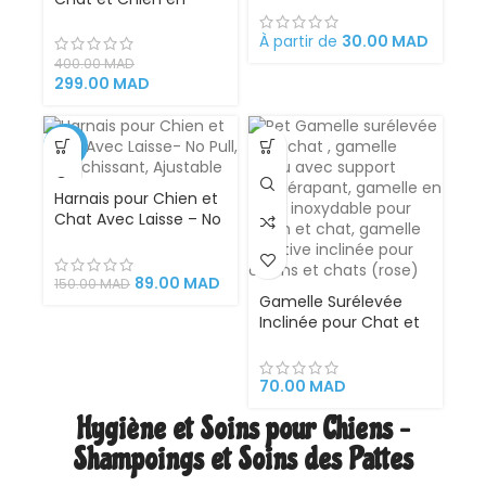
acier inoxydable et
Indicateur Led
À partir de
30.00
MAD
distributeur abreuvoir
400.00
MAD
solution hydratation
299.00
MAD
chat
-41%
Harnais pour Chien et
Chat Avec Laisse – No
Pull, Réfléchissant,
Ajustable
89.00
MAD
150.00
MAD
Gamelle Surélevée
Inclinée pour Chat et
Petit Chien en Acier
Inoxydable avec
Support Antidérapant
70.00
MAD
– Bol d’Eau et de
Hygiène et Soins pour Chiens –
Nourriture
Ergonomique Rose
Shampoings et Soins des Pattes