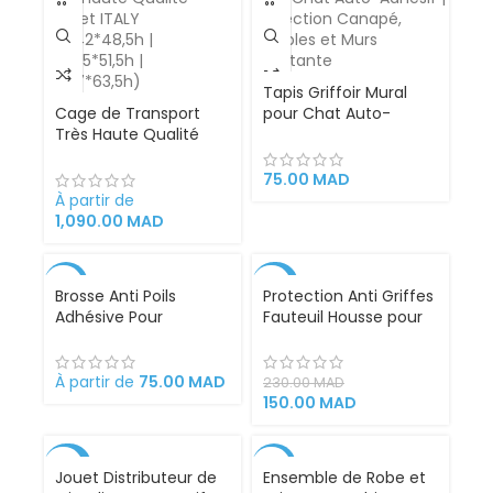
Tapis Griffoir Mural
Cage de Transport
pour Chat Auto-
Très Haute Qualité
Adhésif | Protection
LeoPet ITALY
Canapé, Meubles et
(61*42*48,5h |
Murs Résistante
75.00
MAD
76*45*51,5h |
À partir de
91*57*63,5h)
1,090.00
MAD
-17%
-35%
Brosse Anti Poils
Protection Anti Griffes
Adhésive Pour
Fauteuil Housse pour
VENDU
Animaux Domestiques
Meubles Canapé et
Chaise
À partir de
75.00
MAD
230.00
MAD
150.00
MAD
-34%
-16%
Jouet Distributeur de
Ensemble de Robe et