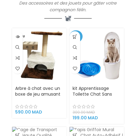
Des
accessoires
et des jouets pour gâter votre
compagnon félin.
VENDU
-34%
Arbre à chat avec un
kit Apprentissage
boxe de jeu amusant
Toilette Chat Sans
Canijess
Litière 100% éfficace
(43x33x66cm)
590.00
MAD
300.00
MAD
199.00
MAD