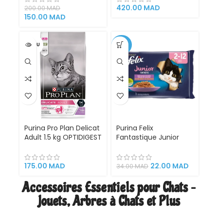
Chatons |
420.00
MAD
200.00
MAD
Alimentation
150.00
MAD
Hypoallergénique
VENDU
-35%
Purina Pro Plan Delicat
Purina Felix
Adult 1.5 kg OPTIDIGEST
Fantastique Junior
Pour Chats à Digestion
4x85g – Repas
Sensible Dinde de
Complets et
haute qualité
Savoureux pour
175.00
MAD
22.00
MAD
34.00
MAD
Chatons Gourmands
avec Tendres
Accessoires Essentiels pour Chats –
Morceaux enrobés de
Jouets, Arbres à Chats et Plus
Gélatine Succulente