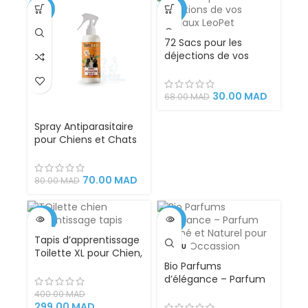
-13%
-56%
72 Sacs pour les
déjections de vos
animaux
30.00
MAD
68.00
MAD
Spray Antiparasitaire
pour Chiens et Chats
– 200 ml
70.00
MAD
80.00
MAD
-25%
-23%
Tapis d’apprentissage
VENDU
VENDU
Toilette XL pour Chien,
Chiot et Petit Animal –
Bio Parfums
Avec Bac Collecteur
d’élégance – Parfum
et Gazon Artificiel –
Raffiné et Naturel pour
400.00
MAD
Hygiénique,
Toute Occassion
299.00
MAD