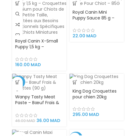
Optimale et Confort
Quotidien
Royal Canin Mini
Puppy Sauce 85 g –
Alimentation
Complète en Sauce
pour Chiots de Petites
22.00
MAD
Royal Canin X-Small
Races, Soutien
Puppy 1,5 kg –
Immunitaire, Digestion
Croquettes Premium
Optimale et Saveur
pour Chiots de Très
Appétente
Petite Taille, Adaptées
160.00
MAD
aux Besoins
Nutritionnels
Spécifiques des Chiots
-22%
Miniatures
King Dog Croquettes
Wanpy Tasty Meat
pour chien 20kg
Paste – Bœuf Frais &
Carottes (90 g)
295.00
MAD
36.00
MAD
46.00
MAD