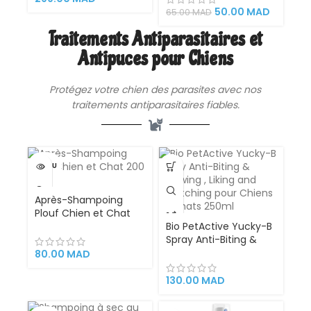
Réutilisable et Facile à
50.00
MAD
65.00
MAD
Nettoyer
Traitements Antiparasitaires et
Antipuces pour Chiens
Protégez votre chien des parasites avec nos
traitements antiparasitaires fiables.
VENDU
Après-Shampoing
Plouf Chien et Chat
200 ml
Bio PetActive Yucky-B
Spray Anti-Biting &
Chewing , Liking and
80.00
MAD
Scratching pour
Chiens et Chats
130.00
MAD
250ml – Veterinary
Formulated