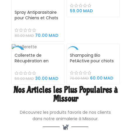
chien – Bio PetActive
– 200 ml
59.00
MAD
Spray Antiparasitaire
pour Chiens et Chats
– 200 ml
70.00
MAD
80.00
MAD
-49%
-14%
Shampoing Bio
Collerette de
PetActive pour chiots
Récupération en
è l’extrait de
Plastique – Chat et
camomille 400ml
Petit Chien –
Protection
60.00
MAD
30.00
MAD
70.00
MAD
59.00
MAD
Confortable et Sûre
Nos Articles les Plus Populaires à
après Opération,
Blessure ou
Missour
Traitement
Dermatologique –
Taille M pour Animaux
Découvrez les produits favoris de nos clients
de 6 à 10 kg
dans notre animalerie à Missour.