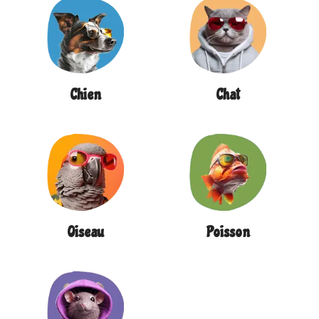
Chien
Chat
Oiseau
Poisson