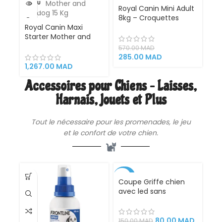
VENDU
-50%
Royal Canin Mini Adult
8kg – Croquettes
VENDU
Royal Canin Maxi
Complètes pour
Starter Mother and
Chiens Adultes de
Babydog 15 Kg –
Petites Races (1 à 10
570.00
MAD
Croquettes
kg) avec Soutien
285.00
MAD
Complètes pour
Digestif, Pelage Brillant
1,267.00
MAD
Chiennes en
et Maintien du Poids
Accessoires pour Chiens – Laisses,
Gestation et Lactation
Optima (PROMO)
et Chiots de Grande
Harnais, Jouets et Plus
Race, Soutien
Immunitaire et
Croissance Optimale
Tout le nécessaire pour les promenades, le jeu
et le confort de votre chien.
-47%
Coupe Griffe chien
avec led sans
accident avec loupe
X5, idéal pour couper
les griffes des chats
80.00
MAD
150.00
MAD