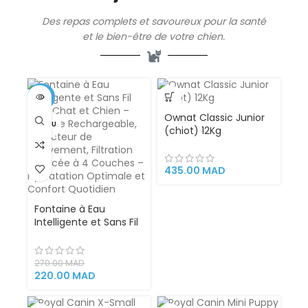
Des repas complets et savoureux pour la santé
et le bien-être de votre chien.
-19%
Ownat Classic Junior
VENDU
(chiot) 12Kg
435.00
MAD
Fontaine à Eau
Intelligente et Sans Fil
pour Chat et Chien –
Batterie Rechargeable,
Détecteur de
270.00
MAD
Mouvement, Filtration
220.00
MAD
Avancée à 4 Couches
– Hydratation