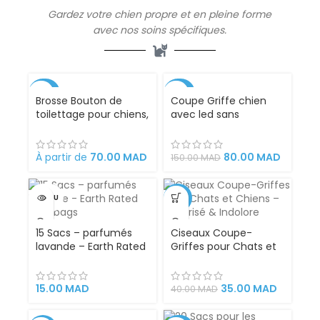
Gardez votre chien propre et en pleine forme
avec nos soins spécifiques.
-42%
-47%
Brosse Bouton de
Coupe Griffe chien
toilettage pour chiens,
avec led sans
chats, lapins et
accident avec loupe
chevaux, 18 x 12 x 7 cm
X5, idéal pour couper
rétractable, facile à
les griffes des chats
À partir de
70.00
MAD
80.00
MAD
150.00
MAD
nettoyer,
et des chiens
ergonomique en acier
inoxydable. Peigne
VENDU
-13%
outil professionnel de
toilettag
15 Sacs – parfumés
Ciseaux Coupe-
lavande – Earth Rated
Griffes pour Chats et
Poopbags
Chiens – Sécurisé &
Indolore
15.00
MAD
35.00
MAD
40.00
MAD