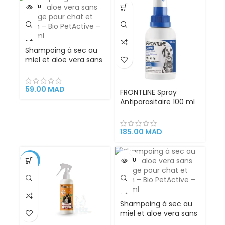
VENDU
Shampoing à sec au
miel et aloe vera sans
rinçage pour chat et
chien – Bio PetActive
– 200 ml – Copier
59.00
MAD
FRONTLINE Spray
Antiparasitaire 100 ml
– Pour Chiens, Chats,
Chiots et Chatons |
Élimine Puces et
185.00
MAD
Tiques Rapidement
-13%
VENDU
Shampoing à sec au
miel et aloe vera sans
rinçage pour chat et