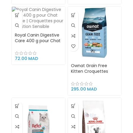
Facilite la Digestion
Santé des Organes
Vitaux Hills
Royal Canin Digestive
Care 400 g pour Chat
Adulte | Croquettes
pour Digestion
Sensible
72.00
MAD
Ownat Grain Free
Kitten Croquettes
Sans Céréales pour
Chaton –
Alimentation Naturelle
295.00
MAD
Riche en Viande
Fraîche Poulet & Dinde