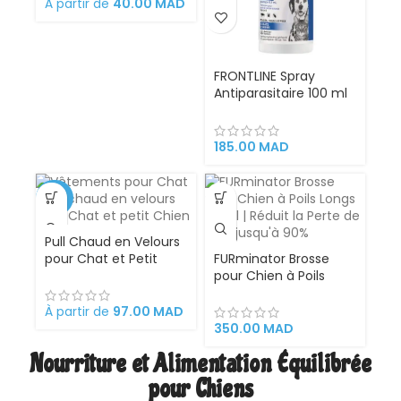
À partir de
40.00
MAD
FRONTLINE Spray
Antiparasitaire 100 ml
– Pour Chiens, Chats,
Chiots et Chatons |
Élimine Puces et
185.00
MAD
Tiques Rapidement
-35%
Pull Chaud en Velours
pour Chat et Petit
FURminator Brosse
Chien – Vêtement
pour Chien à Poils
Confortable et Isolant
Longs Small | Réduit la
pour l’Hiver et
Perte de Poils jusqu’à
À partir de
97.00
MAD
l’Automne
90%
350.00
MAD
Nourriture et Alimentation Équilibrée
pour Chiens