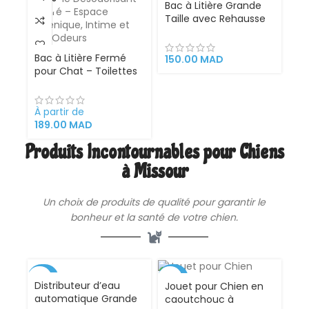
Bac à Litière Grande
Taille avec Rehausse
Anti-Projection
Bac à Litière Fermé
150.00
MAD
pour Chat – Toilettes
Surdimensionnées
avec Système
Désodorisant Intégré –
À partir de
Espace Hygiénique,
189.00
MAD
Intime et Anti-Odeurs
Produits Incontournables pour Chiens
à Missour
Un choix de produits de qualité pour garantir le
bonheur et la santé de votre
chien
.
-44%
-47%
Distributeur d’eau
Jouet pour Chien en
automatique Grande
caoutchouc à
VENDU