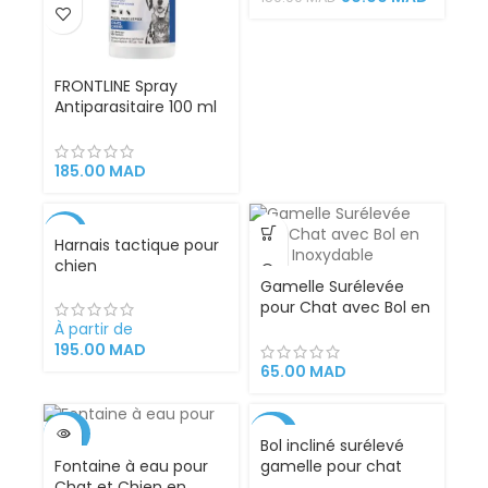
et des chiens
FRONTLINE Spray
Antiparasitaire 100 ml
– Pour Chiens, Chats,
Chiots et Chatons |
Élimine Puces et
185.00
MAD
Tiques Rapidement
-19%
Harnais tactique pour
chien
Gamelle Surélevée
pour Chat avec Bol en
Acier Inoxydable
À partir de
195.00
MAD
65.00
MAD
-25%
-40%
Bol incliné surélevé
Fontaine à eau pour
gamelle pour chat
VENDU
Chat et Chien en