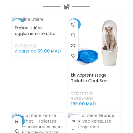
-26%
-34%
Proline Litière
agglomérante ultra
VENDU
absorbante et
parfumée anti-odeurs
10L pour chat
À partir de
59.00
MAD
kit Apprentissage
Toilette Chat Sans
Litière 100% éfficace
300.00
MAD
199.00
MAD
-27%
VENDU
VENDU