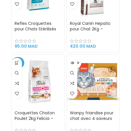
Reflex Croquettes
Royal Canin Hepatic
pour Chats Stérilisés
pour Chat 2Kg –
au Saumon et au Riz –
Alimentation
2 kg
Vétérinaire pour
Insuffisance
95.00
MAD
420.00
MAD
Hépatique Chronique
-25%
VENDU
Croquettes Chaton
Wanpy friandise pour
Poulet 2kg Felicia –
chat avec 4 saveurs
Low Grain au
50 piéces de 14g
Collagène pour