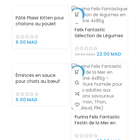
VENDU
-35%
Pâté Plaisir Kitten pour
chatons au poulet
100g – Les Repas Plaisir
Felix Fantastic
pour les chatons en
Sélection de Légumes
pleine croissance
en Gélatine pour
6.00
MAD
Chats – 4x85g |
Tendres Morceaux de
22.00
MAD
34.00
MAD
Viande avec Légumes,
Aliment Complet
Riche en Nutriments
-35%
Émincés en sauce
Essentiels
pour chats au bœuf
et dinde 100g – Plaisir
6.00
MAD
Purina Felix Fantastic
Festin de la Mer en
Gélatine 4x85g –
Nourriture humide