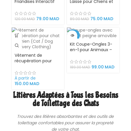
Friandises Interactif
Laisse pour Chiens et
pour Chat – Jeu
Chats,
Éducatif et Stimulant
pour Éveiller l’Instinct
79.00
MAD
75.00
MAD
120.00
MAD
89.00
MAD
de Chasse et Favoriser
l’Activité Physique
-48%
Kit Coupe-Ongles 3-
VENDU
en-1 pour Animaux –
Vêtement de
Avec Lime et Peigne
récupération pour
Amovible | Chiens &
chat ou chien
Chats de Toutes
99.00
MAD
189.00
MAD
Tailles et Races
À partir de
150.00
MAD
Litières Adaptées à Tous les Besoins
de Toilettage des Chats
Trouvez des
litières
absorbantes et des outils de
toilettage confortables pour assurer la propreté
de votre chat.