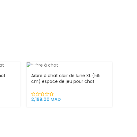
Royal 
303.0
VEND
U
hat
Arbre à chat clair de lune XL (165
cm) espace de jeu pour chat
griffoirs
2,199.00
MAD