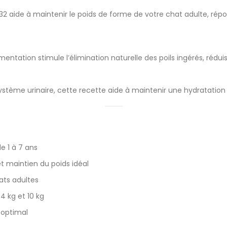
 32 aide à maintenir le poids de forme de votre chat adulte, rép
mentation stimule l’élimination naturelle des poils ingérés, rédui
stème urinaire, cette recette aide à maintenir une hydratation 
e 1 à 7 ans
et maintien du poids idéal
ats adultes
4 kg et 10 kg
 optimal