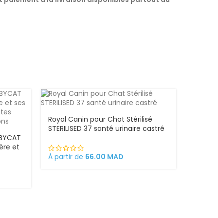
Royal Canin pour Chat Stérilisé
STERILISED 37 santé urinaire castré
ABYCAT
ère et
r
À partir de
66.00
MAD
es et