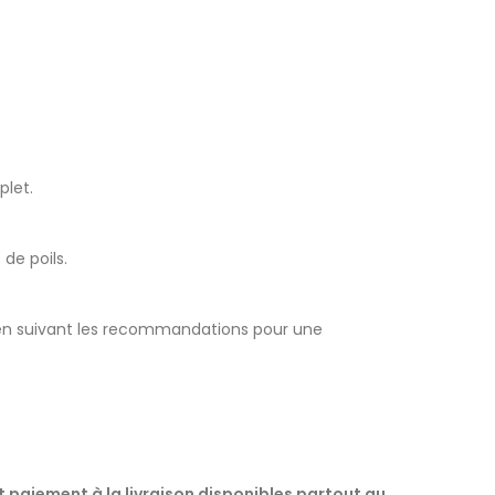
plet.
 de poils.
en suivant les recommandations pour une
t paiement à la livraison disponibles partout au