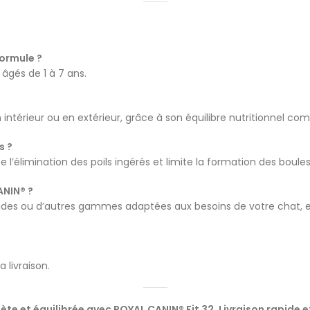
formule ?
âgés de 1 à 7 ans.
 intérieur ou en extérieur, grâce à son équilibre nutritionnel com
s ?
se l’élimination des poils ingérés et limite la formation des boules
ANIN® ?
ides ou d’autres gammes adaptées aux besoins de votre chat, 
 livraison.
te et équilibrée avec ROYAL CANIN® Fit 32. Livraison rapide e