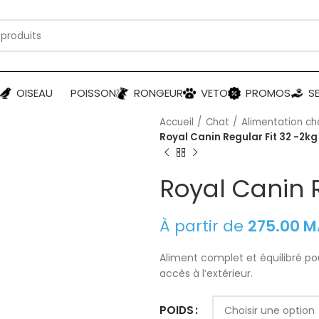
OISEAU
POISSON
RONGEUR
VETO
PROMOS
S
Accueil
Chat
Alimentation ch
Royal Canin Regular Fit 32 -2kg
Royal Canin R
À partir de
275.00
M
Aliment complet et équilibré po
accès à l’extérieur.
POIDS