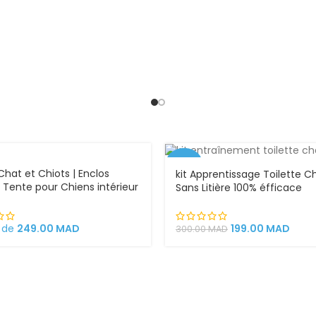
-34%
Chat et Chiots | Enclos
kit Apprentissage Toilette C
 | Tente pour Chiens intérieur
Sans Litière 100% éfficace
rieur
199.00
MAD
r de
249.00
MAD
300.00
MAD