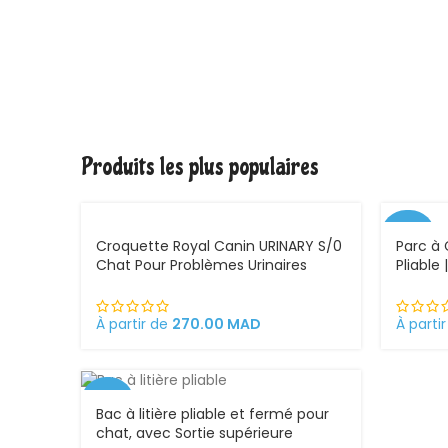
Produits les plus populaires
-30%
Croquette Royal Canin URINARY S/0
Parc à 
Chat Pour Problèmes Urinaires
Pliable
Cystite régime médicalisé
et exté
À partir de
270.00
MAD
À parti
-25%
Bac à litière pliable et fermé pour
chat, avec Sortie supérieure
VEND