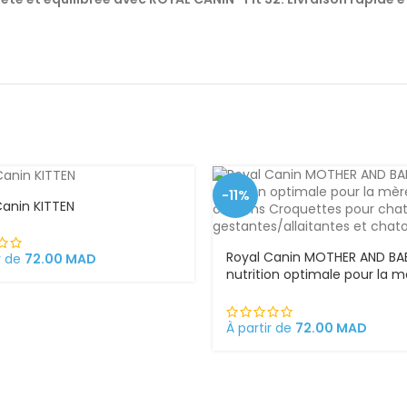
-11%
Canin KITTEN
Royal Canin MOTHER AND B
r de
72.00
MAD
nutrition optimale pour la m
ses chatons Croquettes pou
chattes gestantes/allaitant
chatons
À partir de
72.00
MAD