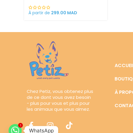
U
À partir de
299.00
MAD
CHAUD
ACCUEI
BOUTIQ
Chez Petiz, vous obtenez plus
À PROP
de ce dont vous avez besoin
- plus pour vous et plus pour
CONTA
les animaux que vous aimez.
1
WhatsApp