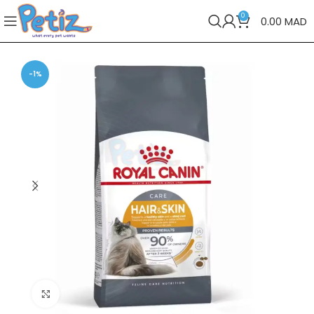
0
0.00
MAD
-1%
Cliquez pour agrandir