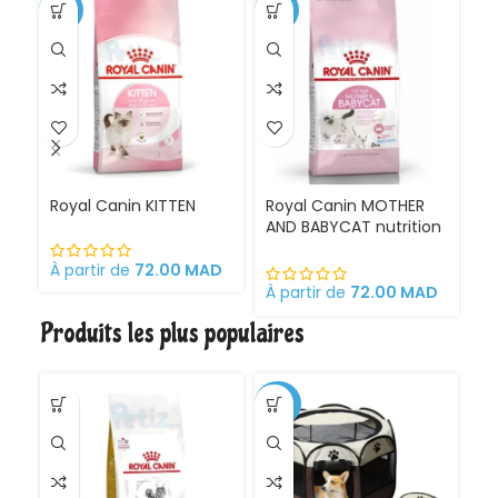
-1%
-11%
Royal Canin KITTEN
Royal Canin MOTHER
Ro
AND BABYCAT nutrition
St
optimale pour la mère
sa
et ses chatons
À partir de
72.00
MAD
Croquettes pour
À partir de
72.00
MAD
À 
chattes
Produits les plus populaires
gestantes/allaitantes
et chatons
-30%