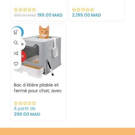
Litière 100% éfficace
espace de jeu pour
chat griffoirs
199.00
MAD
2,199.00
MAD
300.00
MAD
-25%
VENDU
CHAUD
Bac à litière pliable et
fermé pour chat, avec
Sortie supérieure
À partir de
299.00
MAD