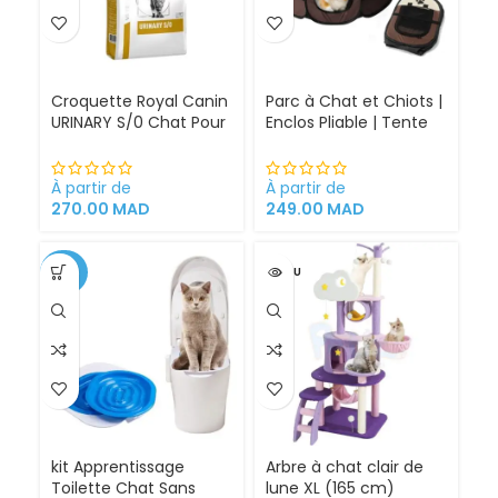
Croquette Royal Canin
Parc à Chat et Chiots |
URINARY S/0 Chat Pour
Enclos Pliable | Tente
Problèmes Urinaires
pour Chiens intérieur
Cystite régime
et extérieur
médicalisé
À partir de
À partir de
270.00
MAD
249.00
MAD
-34%
VENDU
kit Apprentissage
Arbre à chat clair de
Toilette Chat Sans
lune XL (165 cm)