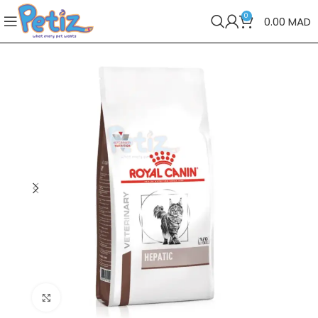
0
0.00
MAD
Cliquez pour agrandir