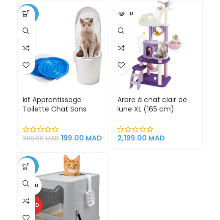
-34%
VENDU
kit Apprentissage
Arbre à chat clair de
Toilette Chat Sans
lune XL (165 cm)
Litière 100% éfficace
espace de jeu pour
chat griffoirs
199.00
MAD
2,199.00
MAD
300.00
MAD
-25%
VENDU
CHAUD