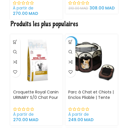
Cystite régime
id
médicalisé
o
À partir de
308.00
MAD
À 
310.00
MAD
270.00
MAD
2
Produits les plus populaires
-30%
Croquette Royal Canin
Parc à Chat et Chiots |
URINARY S/0 Chat Pour
Enclos Pliable | Tente
Problèmes Urinaires
pour Chiens intérieur
Cystite régime
et extérieur
médicalisé
À partir de
À partir de
270.00
MAD
249.00
MAD