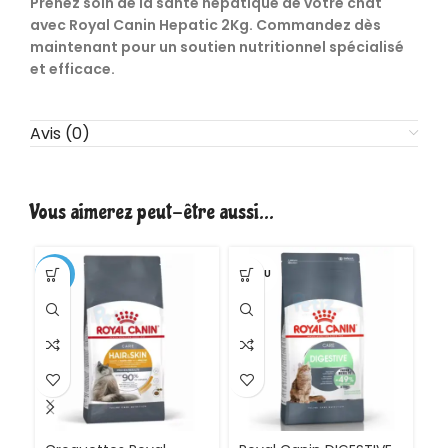
Prenez soin de la santé hépatique de votre chat
avec Royal Canin Hepatic 2Kg. Commandez dès
maintenant pour un soutien nutritionnel spécialisé
et efficace.
Avis (0)
Vous aimerez peut-être aussi…
-1%
VENDU
-2