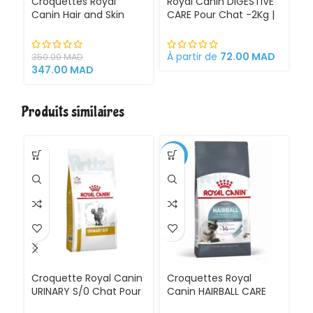
Croquettes Royal
Royal Canin DIGESTIVE
R
Canin Hair and Skin
CARE Pour Chat -2Kg |
po
-2kg
400g
d’
À partir de
72.00
MAD
À 
350.00
MAD
347.00
MAD
Produits similaires
-1%
-6
Croquette Royal Canin
Croquettes Royal
C
URINARY S/0 Chat Pour
Canin HAIRBALL CARE
C
Problèmes Urinaires
-2kg
CA