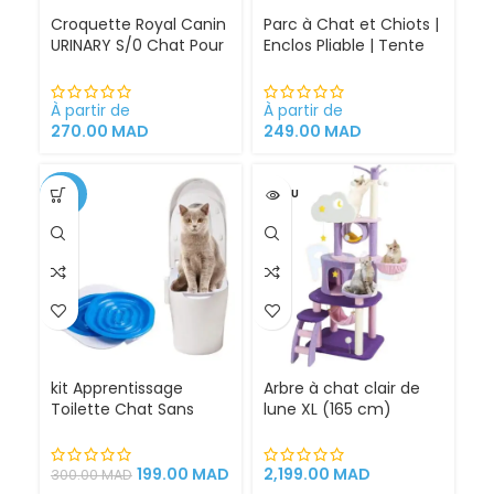
Croquette Royal Canin
Parc à Chat et Chiots |
URINARY S/0 Chat Pour
Enclos Pliable | Tente
Problèmes Urinaires
pour Chiens intérieur
Cystite régime
et extérieur
médicalisé
À partir de
À partir de
270.00
MAD
249.00
MAD
-34%
VENDU
kit Apprentissage
Arbre à chat clair de
Toilette Chat Sans
lune XL (165 cm)
Litière 100% éfficace
espace de jeu pour
chat griffoirs
199.00
MAD
2,199.00
MAD
300.00
MAD