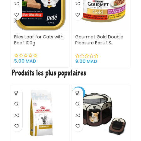
Files Loaf for Cats with
Gourmet Gold Double
G
Beef 100g
Pleasure Bœuf &
M
Poulet 85g – Pâtée
S
Premium pour Chat
Adulte en Sauce
5.00
MAD
9.00
MAD
1
Produits les plus populaires
-30%