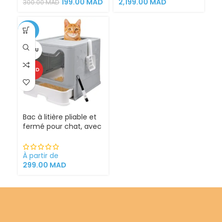
199.00
MAD
2,199.00
MAD
300.00
MAD
-25%
VENDU
CHAUD
Bac à litière pliable et
fermé pour chat, avec
Sortie supérieure
À partir de
299.00
MAD