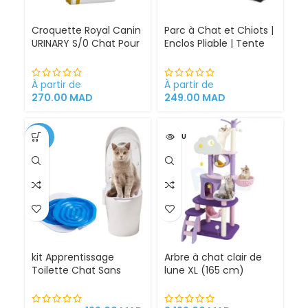
Croquette Royal Canin
Parc à Chat et Chiots |
URINARY S/0 Chat Pour
Enclos Pliable | Tente
Problèmes Urinaires
pour Chiens intérieur
Cystite régime
et extérieur
médicalisé
À partir de
À partir de
270.00
MAD
249.00
MAD
-34%
VENDU
kit Apprentissage
Arbre à chat clair de
Toilette Chat Sans
lune XL (165 cm)
Litière 100% éfficace
espace de jeu pour
chat griffoirs