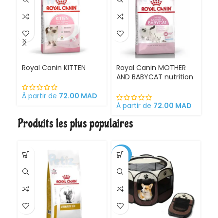
Royal Canin KITTEN
Royal Canin MOTHER
Ro
AND BABYCAT nutrition
St
optimale pour la mère
sa
et ses chatons
À partir de
72.00
MAD
Croquettes pour
À partir de
72.00
MAD
À 
chattes
Produits les plus populaires
gestantes/allaitantes
et chatons
-30%