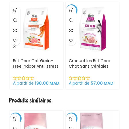
-12%
Brit Care Cat Grain-
Croquettes Brit Care
Cr
Free Indoor Anti-stress
Chat Sans Céréales
C
2 Kg Sérénité et Santé
Kitten Alimentation
St
pour votre Chat
Complète et
po
d’Intérieur
Hypoallergénique Pour
À partir de
190.00
MAD
À partir de
57.00
MAD
À 
Les Chatons et
Chattes Gestantes 30
% de dinde
Produits similaires
déshydratée Soutien
du Système
Immunitaire
-1%
-11%