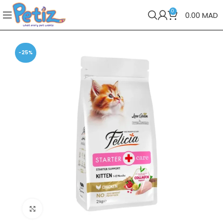
0
0.00
MAD
-25%
Cliquez pour agrandir