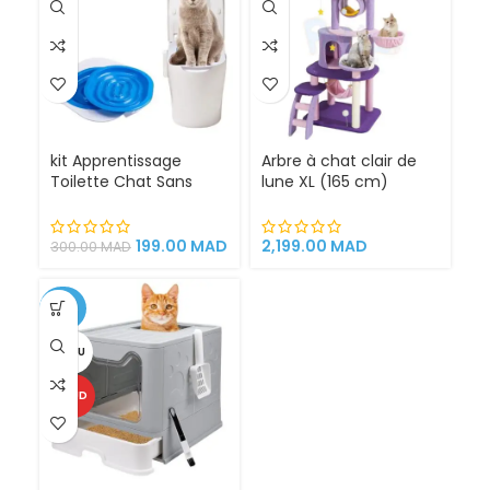
kit Apprentissage
Arbre à chat clair de
Toilette Chat Sans
lune XL (165 cm)
Litière 100% éfficace
espace de jeu pour
chat griffoirs
199.00
MAD
2,199.00
MAD
300.00
MAD
-25%
VENDU
CHAUD