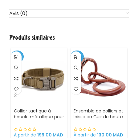
Avis (0)
Produits similaires
-35%
-20%
-3
CH
Collier tactique à
Ensemble de colliers et
G
boucle métallique pour
laisse en Cuir de haute
Ch
Chien
qualité pour Chien
É
Pr
et
À partir de
199.00
MAD
À partir de
130.00
MAD
À 