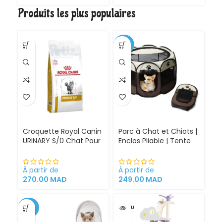
C
Produits les plus populaires
é
a
A
d
-30%
Croquette Royal Canin
Parc à Chat et Chiots |
URINARY S/0 Chat Pour
Enclos Pliable | Tente
Problèmes Urinaires
pour Chiens intérieur
Cystite régime
et extérieur
médicalisé
À partir de
À partir de
270.00
MAD
249.00
MAD
-34%
VENDU