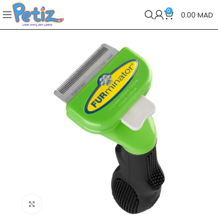
0
0.00
MAD
Cliquez pour agrandir