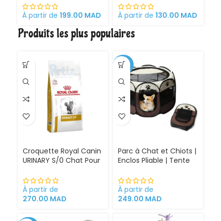
Pr
et
À partir de
199.00
MAD
À partir de
130.00
MAD
À 
C
Produits les plus populaires
é
a
A
d
-30%
Croquette Royal Canin
Parc à Chat et Chiots |
URINARY S/0 Chat Pour
Enclos Pliable | Tente
Problèmes Urinaires
pour Chiens intérieur
Cystite régime
et extérieur
médicalisé
À partir de
À partir de
270.00
MAD
249.00
MAD