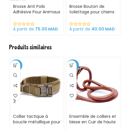
Brosse Anti Poils
Brosse Bouton de
B
Adhésive Pour Animaux
toilettage pour chiens
to
Domestiques
et chats
ch
ch
À partir de
75.00
MAD
À partir de
40.00
MAD
ré
À 
n
en
Pe
Produits similaires
pr
to
-35%
-20%
-3
CH
Collier tactique à
Ensemble de colliers et
G
boucle métallique pour
laisse en Cuir de haute
Ch
Chien
qualité pour Chien
É