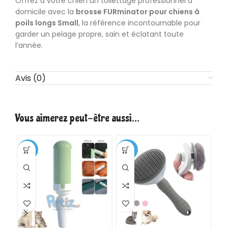
Offrez à votre chien un toilettage professionnel à
domicile avec la
brosse FURminator pour chiens à
poils longs Small
, la référence incontournable pour
garder un pelage propre, sain et éclatant toute
l’année.
Avis (0)
Vous aimerez peut-être aussi…
-17%
-38%
-4