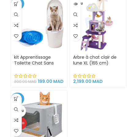
-34%
VENDU
kit Apprentissage
Arbre à chat clair de
Toilette Chat Sans
lune XL (165 cm)
Litière 100% éfficace
espace de jeu pour
chat griffoirs
199.00
MAD
2,199.00
MAD
300.00
MAD
-25%
VENDU
CHAUD