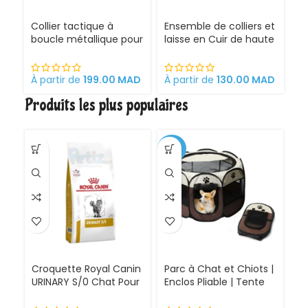
Collier tactique à
Ensemble de colliers et
G
boucle métallique pour
laisse en Cuir de haute
Ch
Chien
qualité pour Chien
É
Pr
et
À partir de
199.00
MAD
À partir de
130.00
MAD
À 
C
Produits les plus populaires
é
a
A
d
-30%
Croquette Royal Canin
Parc à Chat et Chiots |
URINARY S/0 Chat Pour
Enclos Pliable | Tente
Problèmes Urinaires
pour Chiens intérieur