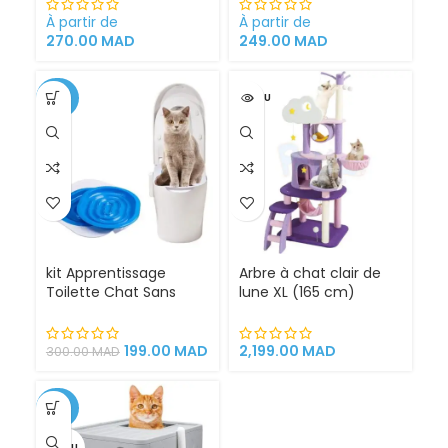
Cystite régime
et extérieur
médicalisé
À partir de
À partir de
270.00
MAD
249.00
MAD
-34%
VENDU
kit Apprentissage
Arbre à chat clair de
Toilette Chat Sans
lune XL (165 cm)
Litière 100% éfficace
espace de jeu pour
chat griffoirs
199.00
MAD
2,199.00
MAD
300.00
MAD
-25%
VENDU