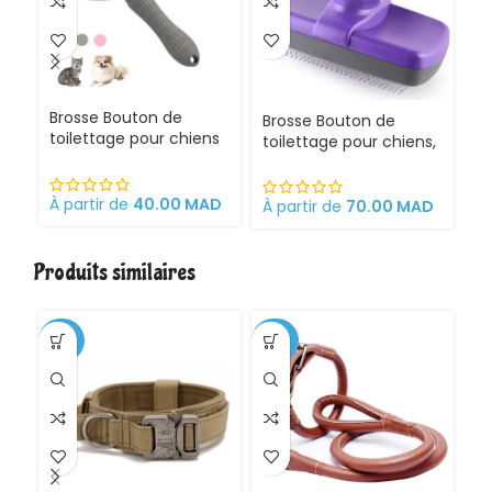
Ga
Brosse Bouton de
Brosse Bouton de
Ch
toilettage pour chiens
toilettage pour chiens,
Ac
et chats
chats, lapins et
Br
chevaux, 18 x 12 x 7 cm
Ba
À 
À partir de
40.00
MAD
rétractable, facile à
À partir de
70.00
MAD
de
nettoyer, ergonomique
C
en acier inoxydable.
Si
Peigne outil
Produits similaires
To
professionnel de
Pe
toilettag
-35%
-20%
-3
CH