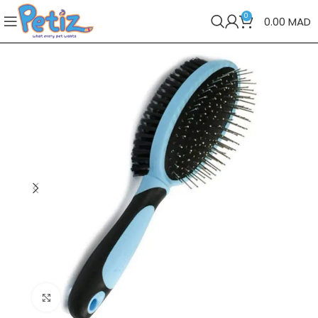
0
0.00
MAD
Cliquez pour agrandir