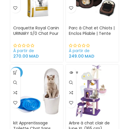
Croquette Royal Canin
Parc à Chat et Chiots |
URINARY S/0 Chat Pour
Enclos Pliable | Tente
Problèmes Urinaires
pour Chiens intérieur
Cystite régime
et extérieur
médicalisé
À partir de
À partir de
270.00
MAD
249.00
MAD
-34%
VENDU
kit Apprentissage
Arbre à chat clair de
Toilette Chat Sans
lune XL (165 cm)