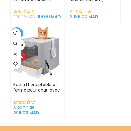
Litière 100% éfficace
espace de jeu pour
chat griffoirs
199.00
MAD
2,199.00
MAD
300.00
MAD
-25%
VENDU
CHAUD
Bac à litière pliable et
fermé pour chat, avec
Sortie supérieure
À partir de
299.00
MAD