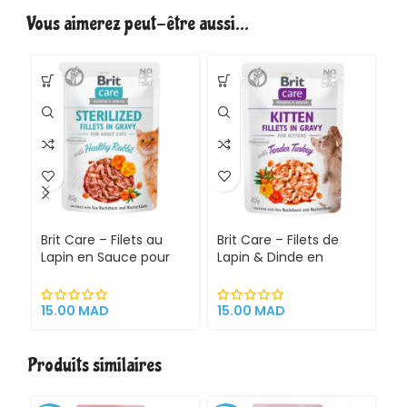
Vous aimerez peut-être aussi…
Brit Care – Filets au
Brit Care – Filets de
Br
Lapin en Sauce pour
Lapin & Dinde en
Po
Chats Stérilisés | 85 g |
Sauce pour Chats
Ch
Sans Céréales, Enrichi
Stérilisés | 85 g | Sans
Sa
en Argousier et
Céréales, Enrichi en
en
15.00
MAD
15.00
MAD
1
Capucine
Argousier et Capucine |
Ca
Super Premium
P
Produits similaires