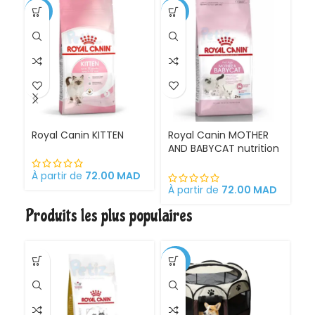
-1%
-11%
Royal Canin KITTEN
Royal Canin MOTHER
Ro
AND BABYCAT nutrition
St
optimale pour la mère
sa
et ses chatons
À partir de
72.00
MAD
Croquettes pour
À partir de
72.00
MAD
À 
chattes
Produits les plus populaires
gestantes/allaitantes
et chatons
-30%