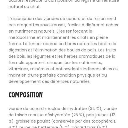
adultes respecte la composition du régime alimentaire
naturel du chat.
L’association des viandes de canard et de faisan rend
ces croquettes savoureuses, faciles à digérer et riches
en nutriments naturels. Elles renforcent le
métabolisme et maintiennent les chats en pleine
forme. La teneur accrue en fibres naturelles facilite la
digestion et l’élimination des boules de poils. Les fruits
des bois, les légumes et les herbes aromatiques de la
formule apportent chaque jour les nutriments,
vitamines, minéraux et antioxydants indispensables au
maintien d’une parfaite condition physique et au
développement des défenses naturelles.
COMPOSITION
viande de canard moulue déshydratée (34 %), viande
de faisan moulue déshydratée (25 %), pois jaunes (12
%), graisse de poulet (conservée par des tocophérols,
6 %), pulpe de betterave (5 %), canard frais (5 %),