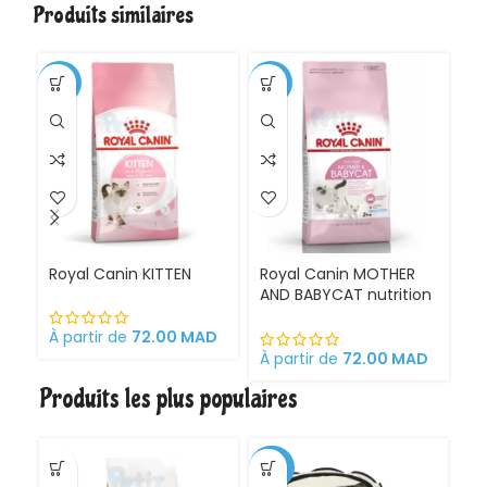
Produits similaires
-1%
-11%
Royal Canin KITTEN
Royal Canin MOTHER
Ro
AND BABYCAT nutrition
St
optimale pour la mère
sa
et ses chatons
À partir de
72.00
MAD
Croquettes pour
À partir de
72.00
MAD
À 
chattes
Produits les plus populaires
gestantes/allaitantes
et chatons
-30%