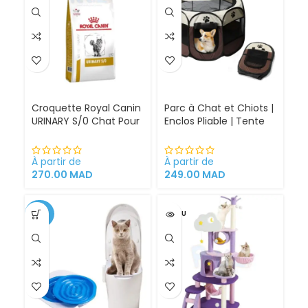
Croquette Royal Canin
Parc à Chat et Chiots |
URINARY S/0 Chat Pour
Enclos Pliable | Tente
Problèmes Urinaires
pour Chiens intérieur
Cystite régime
et extérieur
médicalisé
À partir de
À partir de
270.00
MAD
249.00
MAD
-34%
VENDU