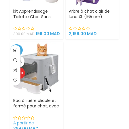
kit Apprentissage
Arbre à chat clair de
Toilette Chat Sans
lune XL (165 cm)
Litière 100% éfficace
espace de jeu pour
chat griffoirs
199.00
MAD
2,199.00
MAD
300.00
MAD
-25%
VENDU
CHAUD
Bac à litière pliable et
fermé pour chat, avec
Sortie supérieure
À partir de
299.00
MAD