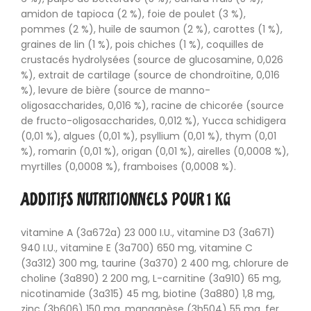
amidon de tapioca (2 %), foie de poulet (3 %),
pommes (2 %), huile de saumon (2 %), carottes (1 %),
graines de lin (1 %), pois chiches (1 %), coquilles de
crustacés hydrolysées (source de glucosamine, 0,026
%), extrait de cartilage (source de chondroïtine, 0,016
%), levure de bière (source de manno-
oligosaccharides, 0,016 %), racine de chicorée (source
de fructo-oligosaccharides, 0,012 %), Yucca schidigera
(0,01 %), algues (0,01 %), psyllium (0,01 %), thym (0,01
%), romarin (0,01 %), origan (0,01 %), airelles (0,0008 %),
myrtilles (0,0008 %), framboises (0,0008 %).
ADDITIFS NUTRITIONNELS POUR 1 KG
vitamine A (3a672a) 23 000 I.U., vitamine D3 (3a671)
940 I.U., vitamine E (3a700) 650 mg, vitamine C
(3a312) 300 mg, taurine (3a370) 2 400 mg, chlorure de
choline (3a890) 2 200 mg, L-carnitine (3a910) 65 mg,
nicotinamide (3a315) 45 mg, biotine (3a880) 1,8 mg,
zinc (3b606) 150 mg, manganèse (3b504) 55 mg, fer