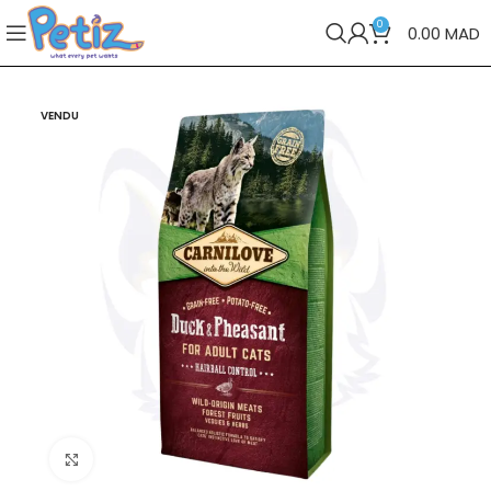
0
0.00
MAD
VENDU
Cliquez pour agrandir