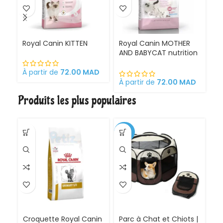
Royal Canin KITTEN
Royal Canin MOTHER
Ro
AND BABYCAT nutrition
St
optimale pour la mère
sa
et ses chatons
À partir de
72.00
MAD
Croquettes pour
À partir de
72.00
MAD
À 
chattes
Produits les plus populaires
gestantes/allaitantes
et chatons
-30%
Croquette Royal Canin
Parc à Chat et Chiots |