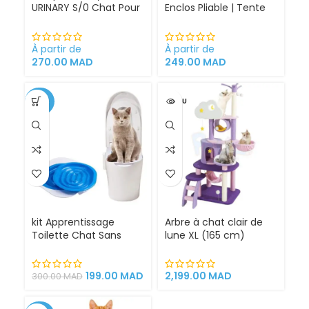
URINARY S/0 Chat Pour
Enclos Pliable | Tente
Problèmes Urinaires
pour Chiens intérieur
Cystite régime
et extérieur
médicalisé
À partir de
À partir de
270.00
MAD
249.00
MAD
-34%
VENDU
kit Apprentissage
Arbre à chat clair de
Toilette Chat Sans
lune XL (165 cm)
Litière 100% éfficace
espace de jeu pour
chat griffoirs
199.00
MAD
2,199.00
MAD
300.00
MAD