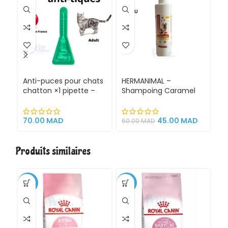
VENDU
Anti-puces pour chats
HERMANIMAL –
Me
chatton ×1 pipette –
Shampoing Caramel
Co
Fabriqué en France
Antiparasitaire et Anti-
po
Puces – 250 ml
70.00
MAD
45.00
MAD
60.00
MAD
70
Produits similaires
-1%
-11%