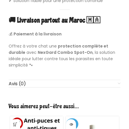
✔ Solution fiable pour une protection continue
🚚 Livraison partout au Maroc 🇲🇦
💰
Paiement à la livraison
Offrez à votre chat une
protection complète et
durable
avec
NexGard Combo Spot-On
, la solution
idéale pour lutter contre tous les parasites en toute
simplicité 🐾
Avis (0)
Vous aimerez peut-être aussi…
-25%
-1