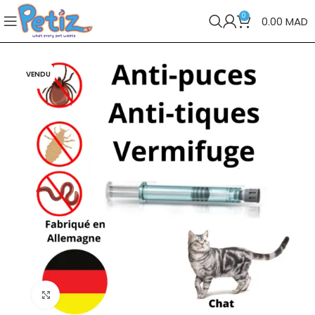
0
0.00
MAD
VENDU
Cliquez pour agrandir