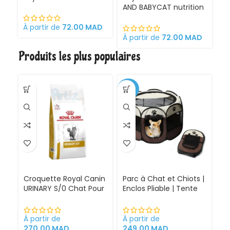
AND BABYCAT nutrition
St
optimale pour la mère
sa
et ses chatons
À partir de
72.00
MAD
Croquettes pour
À partir de
72.00
MAD
À 
chattes
Produits les plus populaires
gestantes/allaitantes
et chatons
-30%
Croquette Royal Canin
Parc à Chat et Chiots |
URINARY S/0 Chat Pour
Enclos Pliable | Tente
Problèmes Urinaires
pour Chiens intérieur
Cystite régime
et extérieur
médicalisé
À partir de
À partir de
270.00
MAD
249.00
MAD