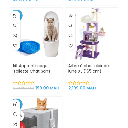
-34%
VENDU
kit Apprentissage
Arbre à chat clair de
Toilette Chat Sans
lune XL (165 cm)
Litière 100% éfficace
espace de jeu pour
chat griffoirs
199.00
MAD
2,199.00
MAD
300.00
MAD
-25%
VENDU
CHAUD