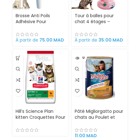
Brosse Anti Poils
Tour à balles pour
Adhésive Pour
chat 4 étages –
Animaux Domestiques
JOUET CHAT
INTERACTIF
À partir de
75.00
MAD
À partir de
35.00
MAD
VENDU
Hill’s Science Plan
Pâté Migliorgatto pour
kitten Croquettes Pour
chats au Poulet et
Chaton Au Poulet
dinde – Protéines
(3kg)
Brutes Fibres
Alimentaires Oméga 3
11.00
MAD