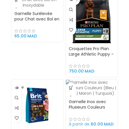
Gamelle Surélevée
pour Chat avec Bol en
Acier Inoxydable
65.00
MAD
Croquettes Pro Plan
Large Athletic Puppy –
Poulet 12kg
Alimentation pour
chiots de grande taille
750.00
MAD
et de morphotype
athlétique
VENDU
Gamelle Inox avec
Plusieurs Couleurs
(Bleu | Rose | Violet |
Turquois)
À partir de
60.00
MAD