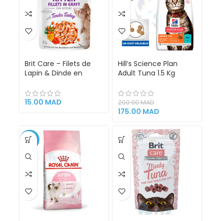
Brit Care – Filets de
Hill’s Science Plan
Lapin & Dinde en
Adult Tuna 1.5 Kg
Sauce pour Chats
Nutrition Ciblée pour
Stérilisés | 85 g | Sans
Chats Adultes Soutien
Céréales, Enrichi en
Cardiaque et Urinaire
15.00
MAD
200.00
MAD
Argousier et Capucine
Beauté de la Peau et
175.00
MAD
| Super Premium
du Pelage Soutien
Cardiaque et Urinaire
Hills
-1%