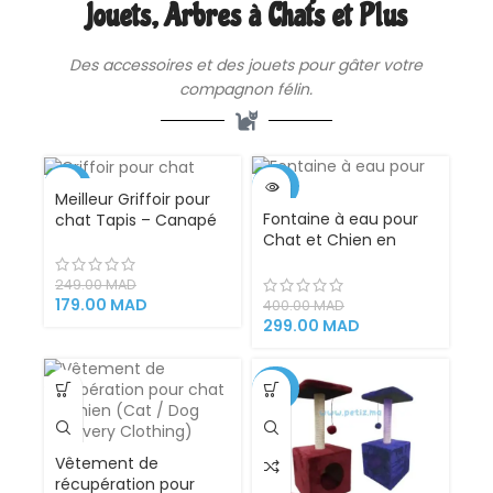
Jouets, Arbres à Chats et Plus
Des
accessoires
et des jouets pour gâter votre
compagnon félin.
-28%
-25%
Meilleur Griffoir pour
Fontaine à eau pour
chat Tapis – Canapé
VENDU
VENDU
Chat et Chien en
acier inoxydable et
Indicateur Led
249.00
MAD
distributeur abreuvoir
179.00
MAD
400.00
MAD
solution hydratation
299.00
MAD
chat
-29%
Vêtement de
récupération pour