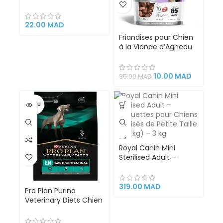
85 g | Alimentation
Humide pour Chien
Yorkshire
22.00
MAD
Friandises pour Chien
à la Viande d’Agneau
PURELIFE PLUS – 80 g
10.00
MAD
35.00
MAD
VENDU
Royal Canin Mini
Sterilised Adult –
Croquettes pour
Chiens Stérilisés de
Petite Taille (1–10 kg) –
319.00
MAD
Pro Plan Purina
3 kg
Veterinary Diets Chien
Gastrointestinal 12kg –
Croquettes pour chien