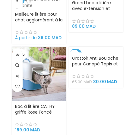
Grand bac à litière
avec extension et
Meilleure litière pour
pelle de nettoyage
chat agglomérant à la
pour hygiène animaux
Bentonite au Maroc
chat et chien maroc
89.00
MAD
À partir de
39.00
MAD
VENDU
-54%
Grattoir Anti Bouloche
pour Canapé Tapis et
Vêtements
30.00
MAD
65.00
MAD
Bac à litière CATHY
griffe Rose Foncé
(stephanplast)
189.00
MAD