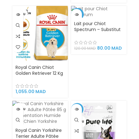
Chiens Adultes de
Petite Race (1 à 10 kg)
avec Soutien Digestif
VENDU
-33%
et Pelage Brillant
Lait pour Chiot
VENDU
Spectrum – Substitut
Complet au Lait
Maternel – Boîte de
150g pour Croissance
80.00
MAD
120.00
MAD
et Santé Optimale
Royal Canin Chiot
Golden Retriever 12 Kg
Puppy – Croissance
saine et vitalité
1,055.00
MAD
VENDU
-71%
VENDU
Royal Canin Yorkshire
Terrier Adulte Pâtée