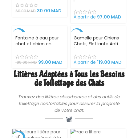
Chien – Vêtement
Confortable et Isolant
30.00
MAD
60.00
MAD
pour l’Hiver et
À partir de
97.00
MAD
l’Automne
-50%
-30%
Fontaine à eau pour
Gamelle pour Chiens
chat et chien en
Chats, Flottante Anti
VENDU
CHAUD
plastique
Éclaboussures 1000ML
Protection des oreilles
et de la barbe
99.00
MAD
À partir de
119.00
MAD
199.00
MAD
Conception anti-
Litières Adaptées à Tous les Besoins
étouffement Base
antidérapante
de Toilettage des Chats
Adaptée aux
déplacements
Trouvez des
litières
absorbantes et des outils de
toilettage confortables pour assurer la propreté
de votre chat.
-35%