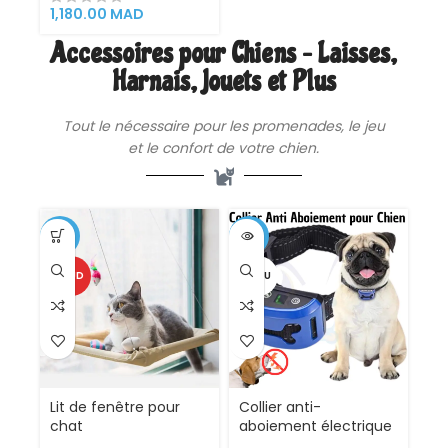
ayant des troubles
1,180.00
MAD
digestifs
Accessoires pour Chiens – Laisses,
Harnais, Jouets et Plus
Tout le nécessaire pour les promenades, le jeu
et le confort de votre chien.
-19%
-31%
CHAUD
VENDU
Lit de fenêtre pour
Collier anti-
chat
aboiement électrique
efficace pour toute