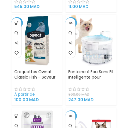
Céréales pour Chats
Stérilisés au poisson –
545.00
MAD
11.00
MAD
Sac 8kg
-5%
-18%
VENDU
Croquettes Ownat
Fontaine à Eau Sans Fil
Classic Fish – Saveur
Intelligente pour
Poisson
Chiens et Chats –
Capteur de
Mouvement
À partir de
300.00
MAD
Automatique,
100.00
MAD
247.00
MAD
Rechargeable,
Filtration Avancée –
Capacité 2,5L
-13%
VENDU