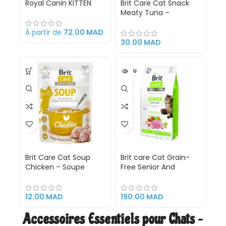
Royal Canin KITTEN
Brit Care Cat Snack
Meaty Tuna –
Friandise Tendre au
Thon pour Chats –
À partir de
72.00
MAD
50g
30.00
MAD
VENDU
Brit Care Cat Soup
Brit care Cat Grain-
Chicken – Soupe
Free Senior And
Humide Sans Céréales
Weight Control 2kg
au Poulet pour Chats
(chat senior et
Adultes – 75g
contrôle de poids sans
12.00
MAD
190.00
MAD
céréales)
Accessoires Essentiels pour Chats –