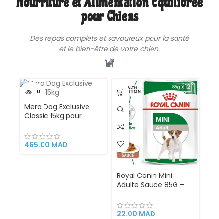
Nourriture et Alimentation Équilibrée
Musculaire, Os Solides
& Digestion Renforcée
pour Chiens
Des repas complets et savoureux pour la santé
et le bien-être de votre chien.
VENDU
Mera Dog Exclusive
Classic 15kg pour
chiens adultes
465.00
MAD
Royal Canin Mini
Adulte Sauce 85G –
Alimentation
Complète et
Savoureuse pour
22.00
MAD