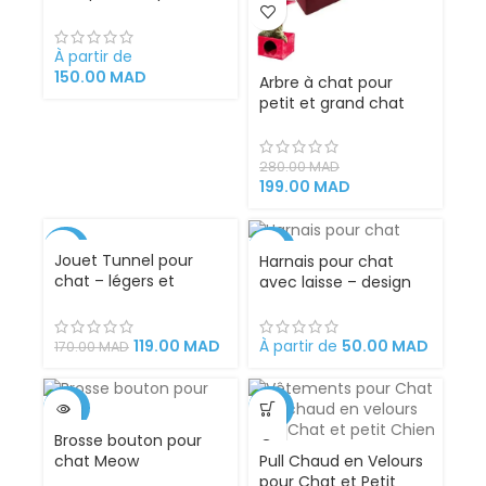
chat ou chien
À partir de
150.00
MAD
Arbre à chat pour
petit et grand chat
280.00
MAD
199.00
MAD
-30%
-29%
Jouet Tunnel pour
Harnais pour chat
chat – légers et
avec laisse – design
CHAUD
VENDU
pliables pour animaux
d’ourson
de compagnie
119.00
MAD
À partir de
50.00
MAD
170.00
MAD
-50%
-35%
Brosse bouton pour
VENDU
chat Meow
Pull Chaud en Velours
pour Chat et Petit