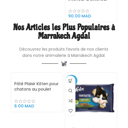
pour Chat et Chien
VetoCare 200ml
90.00
MAD
Nos Articles les Plus Populaires à
Marrakech Agdal
Découvrez les produits favoris de nos clients
dans notre animalerie à Marrakech Agdal.
VENDU
-35%
Pâté Plaisir Kitten pour
chatons au poulet
100g – Les Repas Plaisir
pour les chatons en
pleine croissance
6.00
MAD