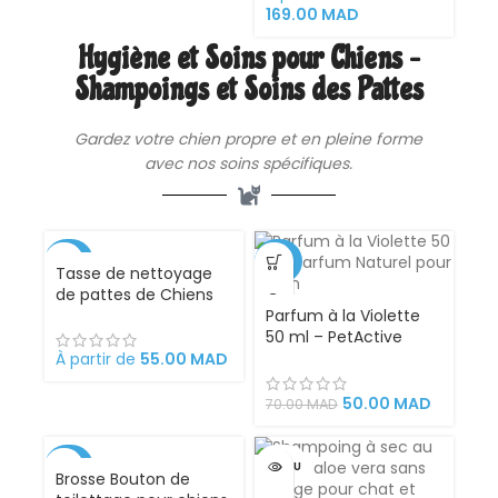
Loquet de Sécurité.
169.00
MAD
Hygiène et Soins pour Chiens –
Shampoings et Soins des Pattes
Gardez votre chien propre et en pleine forme
avec nos soins spécifiques.
-54%
-29%
Tasse de nettoyage
de pattes de Chiens
Parfum à la Violette
50 ml – PetActive
Naturel pour Chien
À partir de
55.00
MAD
50.00
MAD
70.00
MAD
-42%
VENDU
Brosse Bouton de