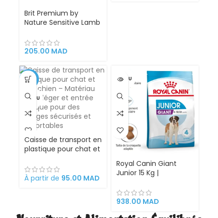
Brit Premium by
Nature Sensitive Lamb
– Aliment complet
sans blé pour chiens
adultes sensibles –
205.00
MAD
Sac 3 kg
-21%
VENDU
VENDU
Caisse de transport en
plastique pour chat et
petit chien – Matériau
Royal Canin Giant
solide, léger et entrée
Junior 15 Kg |
pratique pour des
À partir de
95.00
MAD
Croquettes Premium
voyages sécurisés et
pour Chiots de
confortables
Grandes Races (45 kg
938.00
MAD
et +) | Croissance