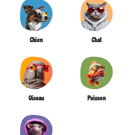
Chien
Chat
Oiseau
Poisson