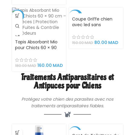
-11%
-47%
Coupe Griffe chien
avec led sans
accident avec loupe
X5, idéal pour couper
Tapis Absorbant Mio
les griffes des chats
80.00
MAD
150.00
MAD
pour Chiots 60 × 90
et des chiens
cm – 30 Pièces |
Protection Anti-Fuites
& Contrôle des
160.00
MAD
180.00
MAD
Odeurs
Traitements Antiparasitaires et
Antipuces pour Chiens
Protégez votre chien des parasites avec nos
traitements antiparasitaires fiables.
-33%