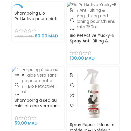
outil professionnel de
toilettag
-14%
Shampoing Bio
PetActive pour chiots
è l’extrait de
camomille 400ml
Bio PetActive Yucky-B
60.00
MAD
70.00
MAD
Spray Anti-Biting &
Chewing , Liking and
Scratching pour
Chiens et Chats
130.00
MAD
250ml – Veterinary
Formulated
VENDU
Shampoing à sec au
miel et aloe vera sans
rinçage pour chat et
chien – Bio PetActive
– 200 ml – Copier
59.00
MAD
Spray Répulsif Urinaire
Intérieur & Extérieur