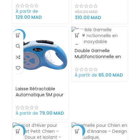
race de chien
À partir de
450.00
MAD
129.00
MAD
310.00
MAD
-36%
VENDU
Double Gamelle
Multifonctionnelle en
Acier Inoxydable
À partir de
65.00
MAD
Laisse Rétractable
Automatique 5M pour
Chien – Poignée
Ergonomique
Antidérapante –
À partir de
79.00
MAD
Corde Haute
Résistance pour Petits
et Moyens Chiens
-35%
-40%