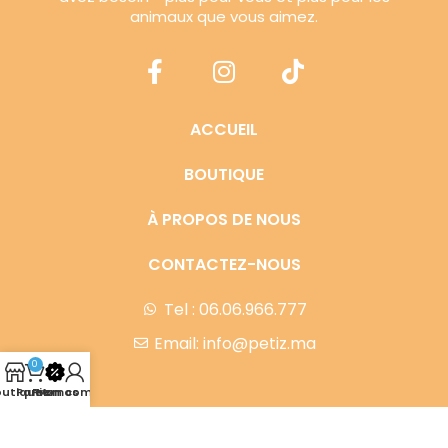
animaux que vous aimez.
ACCUEIL
BOUTIQUE
À PROPOS DE NOUS
CONTACTEZ-NOUS
Tel : 06.06.966.777
Email: info@petiz.ma
0
outique
Panier
Promos
Mon compte
Copyright © 2023
Petiz
tous droits réservés.