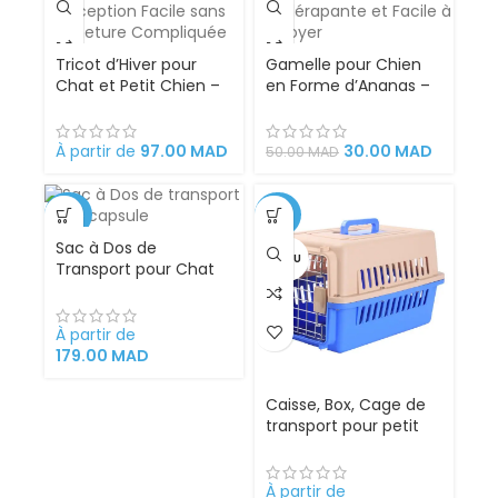
Tricot d’Hiver pour
Gamelle pour Chien
Chat et Petit Chien –
en Forme d’Ananas –
Tissu Doux et Isolant –
Design Vert Ludique,
Conception Facile
Antidérapante et
sans Fermeture
Facile à Nettoyer
À partir de
97.00
MAD
30.00
MAD
50.00
MAD
Compliquée
-28%
-32%
Sac à Dos de
VENDU
Transport pour Chat
transparent petit
chien avec Capsule
Spatiale
À partir de
179.00
MAD
Caisse, Box, Cage de
transport pour petit
Chien, Chat, Porte
Métallique, Clips,
Séparateur d’urine et
À partir de