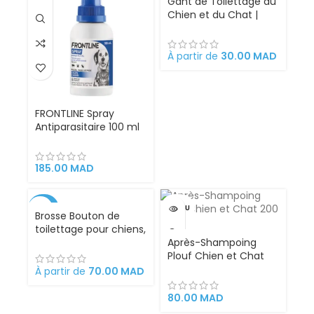
Gant de Toilettage du
Chien et du Chat |
Action 4 en 1 –
Brossage, Massage,
Bain et Récupération
À partir de
30.00
MAD
des Poils | Gant Brosse
Chat et Chien en
Silicone Convient à
Toutes Tailles de
FRONTLINE Spray
Pelage.
Antiparasitaire 100 ml
– Pour Chiens, Chats,
Chiots et Chatons |
Élimine Puces et
185.00
MAD
Tiques Rapidement
-42%
VENDU
Brosse Bouton de
toilettage pour chiens,
chats, lapins et
Après-Shampoing
chevaux, 18 x 12 x 7 cm
Plouf Chien et Chat
rétractable, facile à
200 ml
À partir de
70.00
MAD
nettoyer,
ergonomique en acier
80.00
MAD
inoxydable. Peigne