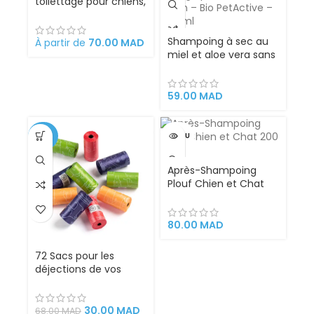
toilettage pour chiens,
chats, lapins et
chevaux, 18 x 12 x 7 cm
rétractable, facile à
Shampoing à sec au
À partir de
70.00
MAD
nettoyer,
miel et aloe vera sans
ergonomique en acier
rinçage pour chat et
inoxydable. Peigne
chien – Bio PetActive
outil professionnel de
– 200 ml – Copier
59.00
MAD
toilettag
-56%
VENDU
Après-Shampoing
Plouf Chien et Chat
200 ml
80.00
MAD
72 Sacs pour les
déjections de vos
animaux
30.00
MAD
68.00
MAD