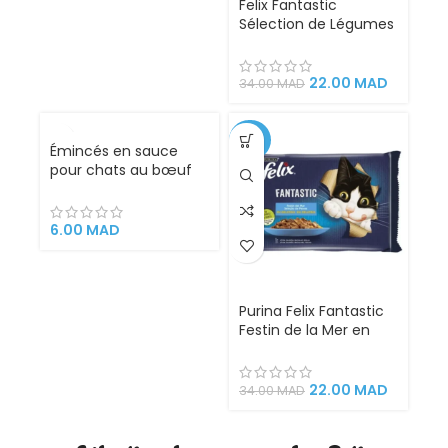
Felix Fantastic
Sélection de Légumes
en Gélatine pour
Chats – 4x85g |
Tendres Morceaux de
22.00
MAD
34.00
MAD
Viande avec Légumes,
Aliment Complet
Riche en Nutriments
-35%
Émincés en sauce
Essentiels
pour chats au bœuf
et dinde 100g – Plaisir
6.00
MAD
Purina Felix Fantastic
Festin de la Mer en
Gélatine 4x85g –
Nourriture humide
pour chats adultes
22.00
MAD
34.00
MAD
aux poissons
savoureux (Saumon,
Thon, Cabillaud, Plie)