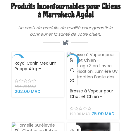
Produits Incontournables pour Chiens
à Marrakech Agdal
Un choix de produits de qualité pour garantir le
bonheur et la santé de votre
chien
.
-50%
-38%
Royal Canin Medium
Puppy 4 kg –
VENDU
Croquettes pour Chiot
de Race Moyenne (11 à
25 kg) de 2 à 12 Mois
404.00
MAD
(PROMO)
Brosse à Vapeur pour
202.00
MAD
Chat et Chien –
Toilettage 3 en 1 avec
Pulvérisation, Lumière
UV et Extraction Facile
75.00
MAD
120.00
MAD
des Poils
VENDU