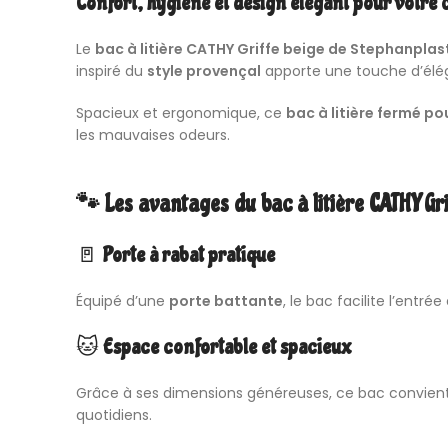
Confort, hygiène et design élégant pour votre 
Le
bac à litière
CATHY Griffe beige de Stephanplas
inspiré du
style provençal
apporte une touche d’élég
Spacieux et ergonomique, ce
bac à litière fermé po
les mauvaises odeurs.
🐾 Les avantages du bac à litière CATHY Gri
🚪
Porte à rabat pratique
Équipé d’une
porte battante
, le bac facilite l’entré
🐱
Espace confortable et spacieux
Grâce à ses dimensions généreuses, ce bac convien
quotidiens.