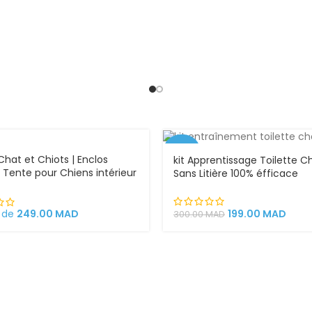
-34%
Chat et Chiots | Enclos
kit Apprentissage Toilette C
 | Tente pour Chiens intérieur
Sans Litière 100% éfficace
rieur
199.00
MAD
r de
249.00
MAD
300.00
MAD