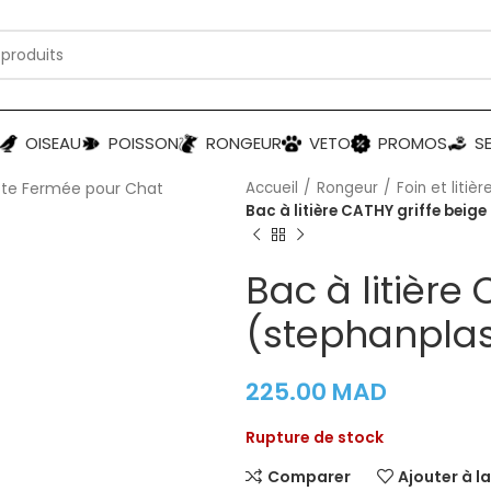
OISEAU
POISSON
RONGEUR
VETO
PROMOS
S
Accueil
Rongeur
Foin et litièr
Bac à litière CATHY griffe beig
Bac à litière
(stephanplas
225.00
MAD
Rupture de stock
Comparer
Ajouter à la