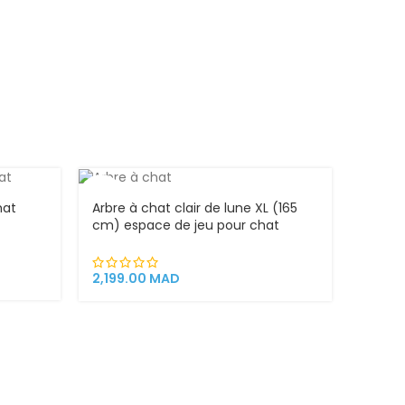
Royal 
303.0
VEND
U
hat
Arbre à chat clair de lune XL (165
cm) espace de jeu pour chat
griffoirs
2,199.00
MAD