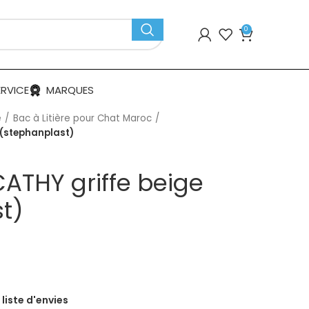
0
ERVICE
MARQUES
e
Bac à Litière pour Chat Maroc
e (stephanplast)
 CATHY griffe beige
t)
 liste d'envies