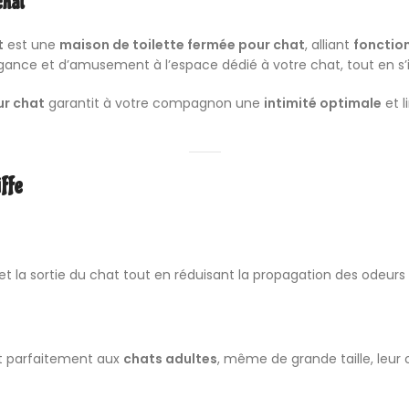
chat
t
est une
maison de toilette fermée pour chat
, alliant
fonction
ance et d’amusement à l’espace dédié à votre chat, tout en s’
ur chat
garantit à votre compagnon une
intimité optimale
et l
ffe
e et la sortie du chat tout en réduisant la propagation des odeurs e
t parfaitement aux
chats adultes
, même de grande taille, leur