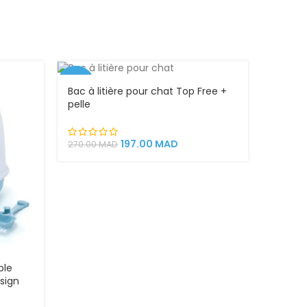
-27%
Bac à litière pour chat Top Free +
pelle
VEND
U
197.00
MAD
270.00
MAD
ble
sign