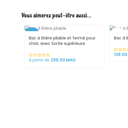
Vous aimerez peut-être aussi…
VEND
-25%
U
Bac à litière pliable et fermé pour
Bac à l
chat, avec Sortie supérieure
VEND
U
139.0
À partir de
299.00
MAD
CHAUD