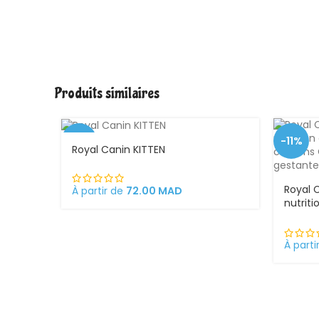
Produits similaires
-1%
-11%
Royal Canin KITTEN
Royal 
À partir de
72.00
MAD
nutrit
ses ch
chatte
chato
À parti