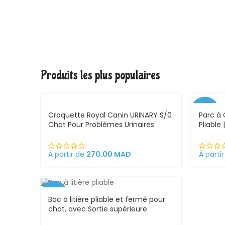
Produits les plus populaires
-30%
Croquette Royal Canin URINARY S/0
Parc à 
Chat Pour Problèmes Urinaires
Pliable
Cystite régime médicalisé
et exté
À partir de
270.00
MAD
À parti
-25%
Bac à litière pliable et fermé pour
chat, avec Sortie supérieure
VEND
U