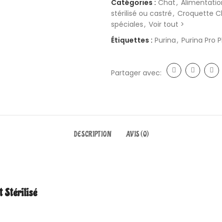
Catégories :
Chat
,
Alimentati
stérilisé ou castré
,
Croquette C
spéciales
,
Voir tout >
Étiquettes :
Purina
,
Purina Pro P
Partager avec:
DESCRIPTION
AVIS (0)
 Stérilisé