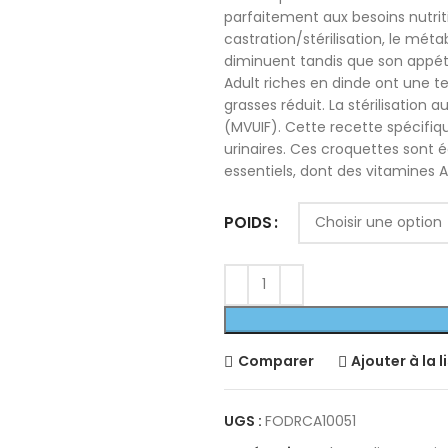
parfaitement aux besoins nutriti
castration/stérilisation, le mé
diminuent tandis que son appét
Adult riches en dinde ont une t
grasses réduit. La stérilisation
(MVUIF). Cette recette spécifiq
urinaires. Ces croquettes sont é
essentiels, dont des vitamines A
POIDS
Comparer
Ajouter à la l
UGS :
FODRCA10051