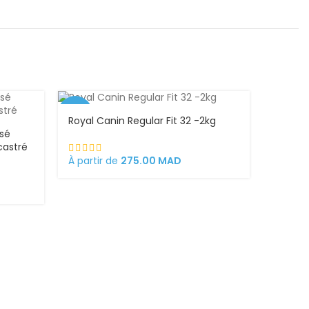
-4%
Royal Canin Regular Fit 32 -2kg
isé
castré
À partir de
275.00
MAD
Royal 