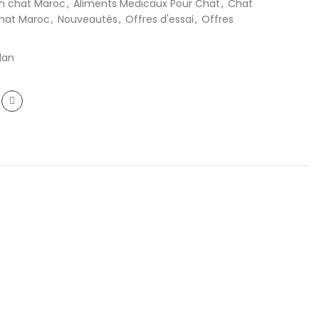
on chat Maroc
,
Aliments Medicaux Pour Chat
,
Chat
hat Maroc
,
Nouveautés
,
Offres d'essai
,
Offres
lan