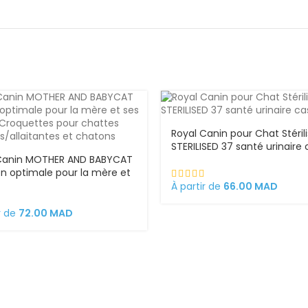
Royal Canin pour Chat Stéril
STERILISED 37 santé urinaire 
Canin MOTHER AND BABYCAT
ion optimale pour la mère et
atons Croquettes pour
À partir de
66.00
MAD
s gestantes/allaitantes et
ns
r de
72.00
MAD