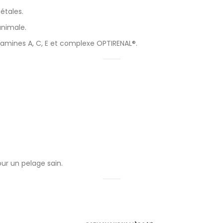
étales.
animale.
tamines A, C, E et complexe OPTIRENAL®.
our un pelage sain.