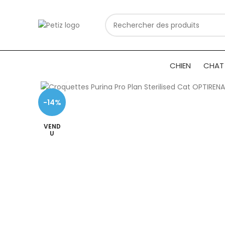
CHIEN
CHAT
Cliquez pour agrandir
-14%
VEND
U