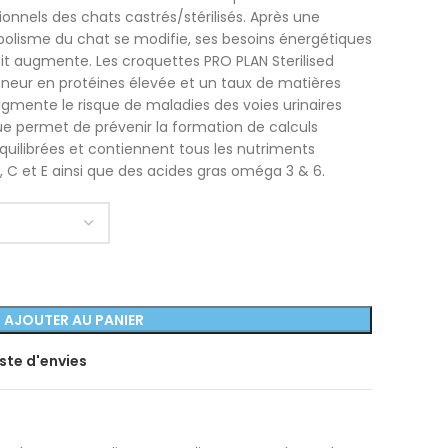
onnels des chats castrés/stérilisés. Après une
tabolisme du chat se modifie, ses besoins énergétiques
it augmente. Les croquettes PRO PLAN Sterilised
eneur en protéines élevée et un taux de matières
 augmente le risque de maladies des voies urinaires
ue permet de prévenir la formation de calculs
quilibrées et contiennent tous les nutriments
, C et E ainsi que des acides gras oméga 3 & 6.
AJOUTER AU PANIER
iste d'envies