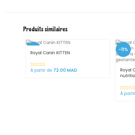
Produits similaires
-1%
-11%
Royal Canin KITTEN
Royal 
À partir de
72.00
MAD
nutrit
ses ch
chatte
chato
À parti