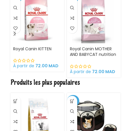
Royal Canin KITTEN
Royal Canin MOTHER
Ro
AND BABYCAT nutrition
St
optimale pour la mère
sa
et ses chatons
À partir de
72.00
MAD
Croquettes pour
À partir de
72.00
MAD
À 
chattes
Produits les plus populaires
gestantes/allaitantes
et chatons
-30%