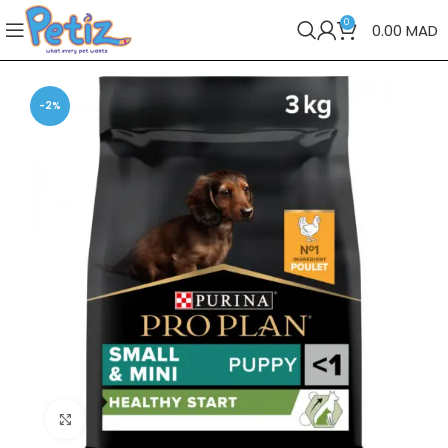
0
0.00
MAD
-2%
Cliquez pour agrandir