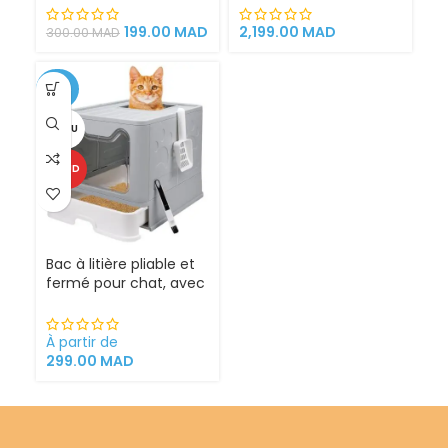
chat griffoirs
199.00
MAD
2,199.00
MAD
300.00
MAD
-25%
VENDU
CHAUD
Bac à litière pliable et
fermé pour chat, avec
Sortie supérieure
À partir de
299.00
MAD