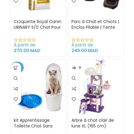
Croquette Royal Canin
Parc à Chat et Chiots |
URINARY S/0 Chat Pour
Enclos Pliable | Tente
Problèmes Urinaires
pour Chiens intérieur
Cystite régime
et extérieur
médicalisé
À partir de
À partir de
270.00
MAD
249.00
MAD
-34%
VENDU
kit Apprentissage
Arbre à chat clair de
Toilette Chat Sans
lune XL (165 cm)
Litière 100% éfficace
espace de jeu pour