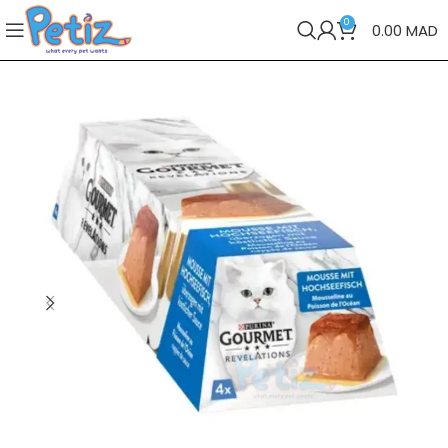
0
0.00
MAD