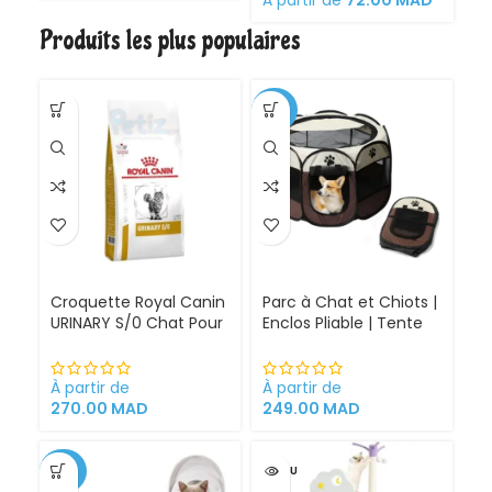
chattes
Produits les plus populaires
gestantes/allaitantes
et chatons
-30%
Croquette Royal Canin
Parc à Chat et Chiots |
URINARY S/0 Chat Pour
Enclos Pliable | Tente
Problèmes Urinaires
pour Chiens intérieur
Cystite régime
et extérieur
médicalisé
À partir de
À partir de
270.00
MAD
249.00
MAD
-34%
VENDU