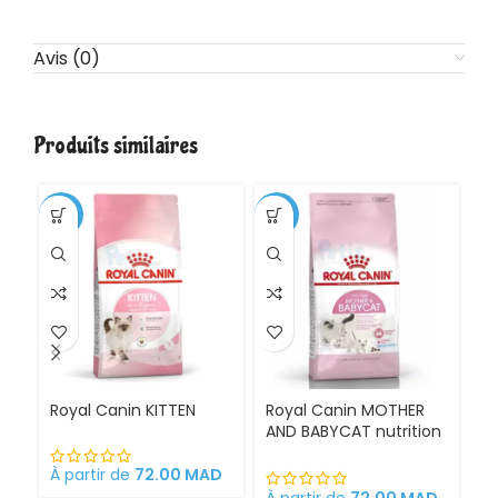
Avis (0)
Produits similaires
-1%
-11%
Royal Canin KITTEN
Royal Canin MOTHER
Ro
AND BABYCAT nutrition
St
optimale pour la mère
sa
et ses chatons
À partir de
72.00
MAD
Croquettes pour
À partir de
72.00
MAD
À 