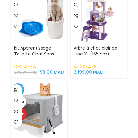
kit Apprentissage
Arbre à chat clair de
Toilette Chat Sans
lune XL (165 cm)
Litière 100% éfficace
espace de jeu pour
chat griffoirs
199.00
MAD
2,199.00
MAD
300.00
MAD
-25%
VENDU
CHAUD