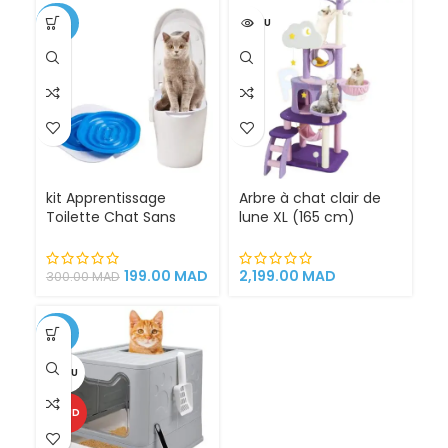
-34%
VENDU
kit Apprentissage
Arbre à chat clair de
Toilette Chat Sans
lune XL (165 cm)
Litière 100% éfficace
espace de jeu pour
chat griffoirs
199.00
MAD
2,199.00
MAD
300.00
MAD
-25%
VENDU
CHAUD