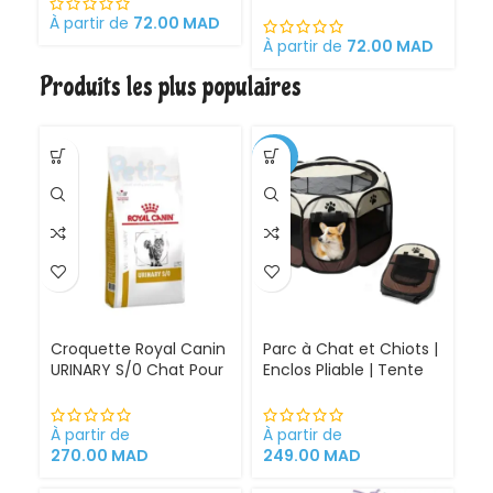
optimale pour la mère
sa
et ses chatons
À partir de
72.00
MAD
Croquettes pour
À partir de
72.00
MAD
À 
chattes
Produits les plus populaires
gestantes/allaitantes
et chatons
-30%
Croquette Royal Canin
Parc à Chat et Chiots |
URINARY S/0 Chat Pour
Enclos Pliable | Tente
Problèmes Urinaires
pour Chiens intérieur
Cystite régime
et extérieur
médicalisé
À partir de
À partir de
270.00
MAD
249.00
MAD