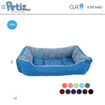
0
0.00
MAD
-29%
Cliquez pour agrandir