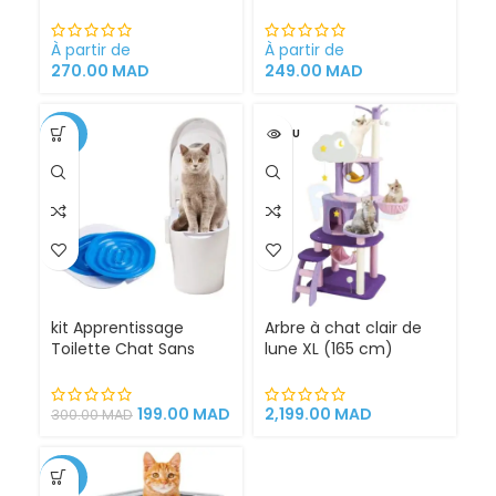
Problèmes Urinaires
pour Chiens intérieur
Cystite régime
et extérieur
médicalisé
À partir de
À partir de
270.00
MAD
249.00
MAD
-34%
VENDU
kit Apprentissage
Arbre à chat clair de
Toilette Chat Sans
lune XL (165 cm)
Litière 100% éfficace
espace de jeu pour
chat griffoirs
199.00
MAD
2,199.00
MAD
300.00
MAD
-25%