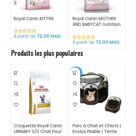
Royal Canin KITTEN
Royal Canin MOTHER
Ro
AND BABYCAT nutrition
St
optimale pour la mère
sa
et ses chatons
À partir de
72.00
MAD
Croquettes pour
À partir de
72.00
MAD
À 
chattes
Produits les plus populaires
gestantes/allaitantes
et chatons
-30%
Croquette Royal Canin
Parc à Chat et Chiots |
URINARY S/0 Chat Pour
Enclos Pliable | Tente