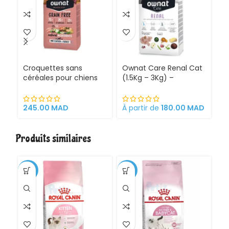
Croquettes sans
Ownat Care Renal Cat
O
céréales pour chiens
(1.5Kg – 3Kg) –
Ca
adultes de petite taille
Croquettes naturelles
Cr
– Ownat Prime Grain
pour chats adultes
po
Free Mini Poulet &
sensibles aux troubles
So
245.00
MAD
À partir de
180.00
MAD
À 
Dinde – Riche en
rénaux
protéines animales,
avec
Produits similaires
chondroprotecteurs –
Sac de 3 kg
-1%
-11%