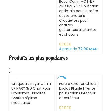
Royal Canin MOTHER
AND BABYCAT nutrition
optimale pour la mère
Ro
et ses chatons
St
Croquettes pour
sa
chattes
gestantes/allaitantes
et chatons
À 
À partir de
72.00
MAD
Produits les plus populaires
-30%
Croquette Royal Canin
Parc à Chat et Chiots |
URINARY S/0 Chat Pour
Enclos Pliable | Tente
Problèmes Urinaires
pour Chiens intérieur
Cystite régime
et extérieur
médicalisé