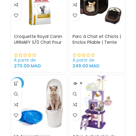
Croquette Royal Canin
Parc à Chat et Chiots |
URINARY S/0 Chat Pour
Enclos Pliable | Tente
Problèmes Urinaires
pour Chiens intérieur
Cystite régime
et extérieur
médicalisé
À partir de
À partir de
270.00
MAD
249.00
MAD
-34%
VENDU