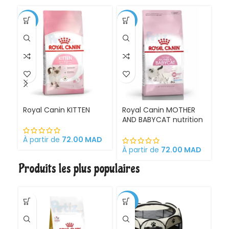
-1%
-11%
Royal Canin KITTEN
Royal Canin MOTHER
Ro
AND BABYCAT nutrition
St
optimale pour la mère
sa
et ses chatons
À partir de
72.00
MAD
Croquettes pour
À partir de
72.00
MAD
À 
chattes
Produits les plus populaires
gestantes/allaitantes
et chatons
-30%