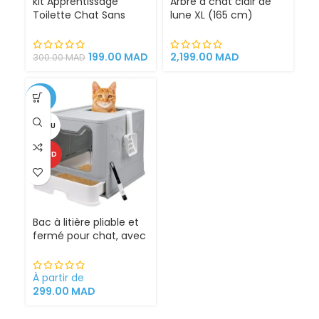
kit Apprentissage
Arbre à chat clair de
Toilette Chat Sans
lune XL (165 cm)
Litière 100% éfficace
espace de jeu pour
chat griffoirs
199.00
MAD
2,199.00
MAD
300.00
MAD
-25%
VENDU
CHAUD
Bac à litière pliable et
fermé pour chat, avec
Sortie supérieure
À partir de
299.00
MAD